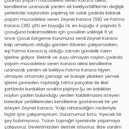
çadırda yaşam mücadelesi veren Karaca ailesi,
kendilerine uzanacak yardım eli bekliyorSilifke’nin değişik
yerlerinde naylondan yapılmış bir odalı çadırda kalarak
yaşam mücadelesi veren Zeynel Karaca (58) ve Fatma
Karaca (39) çifti en büyüğü 14, en küçüğü 4 yaşında 5
çocuğuna bakamadıkları için çocukları yaklaşık 6 yıl
önce Çocuk Esirgeme Kurumuna verdi.Zeynel Karaca
kalp ameliyatı olduğu günden itibaren çalışamazken,
eşi Fatma Karaca iş olduğu zaman gündelik tarım
işlerine gidiyor. Elektrik ve suyu olmayan naylon çadırda
yaşam mücadelesi veren Karaca ailesi kendilerine
uzanacak yardım eli bekliyor.Fatma Karaca hijyen
olmayan ortamda çamaşır ve bulaşık yıkarken yemek
işlerini çevreden topladığı tahta parçaları ile ilkel
şartlarda kurdukları ocakta pişiriyor.Şu an kaldıkları
naylon çadırın bulunduğu yerden kaldırılmasını isteyen
belediye yetkililerinden kendilerine gösterecek bir yer
isteyen Zeynel Karaca, “Kalp rahatsızlığım nedeniyle
hiçbir işte çalışamıyorum. Durumumuz kötü. Yiyecek bir
şey bulamıyoruz. Tozun toprağın içerisinde yaşamaya
çalışıyoruz. Devletimizden destek istiyoruz. Bize yardım