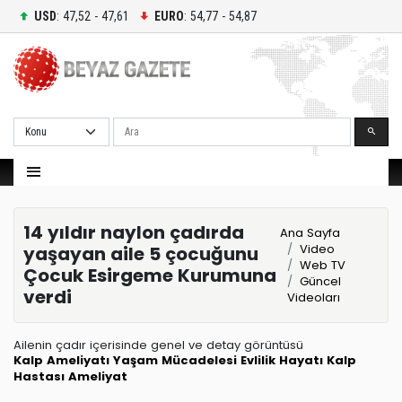
USD
: 47,52 - 47,61
EURO
: 54,77 - 54,87
Ara
14 yıldır naylon çadırda
Ana Sayfa
Video
yaşayan aile 5 çocuğunu
Web TV
Çocuk Esirgeme Kurumuna
Güncel
verdi
Videoları
Ailenin çadır içerisinde genel ve detay görüntüsü
Kalp Ameliyatı
Yaşam Mücadelesi
Evlilik Hayatı
Kalp
Hastası
Ameliyat