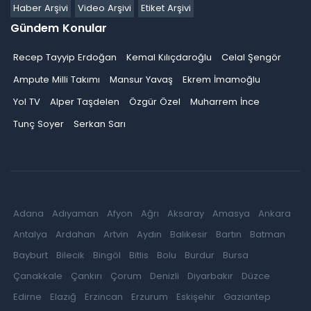
Haber Arşivi
Video Arşivi
Etiket Arşivi
Gündem Konular
Recep Tayyip Erdoğan
Kemal Kılıçdaroğlu
Celal Şengör
Ampute Milli Takımı
Mansur Yavaş
Ekrem İmamoğlu
Yol TV
Alper Taşdelen
Özgür Özel
Muharrem İnce
Tunç Soyer
Serkan Sarı
Adana
Adıyaman
Afyon
Ağrı
Aksaray
Amasya
Ankara
Antalya
Ardahan
Artvin
Aydın
Balıkesir
Bartın
Batman
Bayburt
Bilecik
Bingöl
Bitlis
Bolu
Burdur
Bursa
Çanakkale
Çankırı
Çorum
Denizli
Diyarbakır
Düzce
Edirne
Elazığ
Erzincan
Erzurum
Eskişehir
Gaziantep