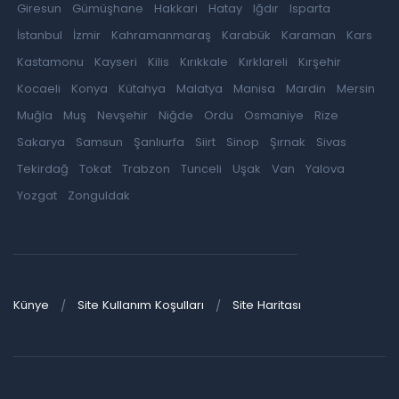
Giresun
Gümüşhane
Hakkari
Hatay
Iğdır
Isparta
İstanbul
İzmir
Kahramanmaraş
Karabük
Karaman
Kars
Kastamonu
Kayseri
Kilis
Kırıkkale
Kırklareli
Kırşehir
Kocaeli
Konya
Kütahya
Malatya
Manisa
Mardin
Mersin
Muğla
Muş
Nevşehir
Niğde
Ordu
Osmaniye
Rize
Sakarya
Samsun
Şanlıurfa
Siirt
Sinop
Şırnak
Sivas
Tekirdağ
Tokat
Trabzon
Tunceli
Uşak
Van
Yalova
Yozgat
Zonguldak
Künye
Site Kullanım Koşulları
Site Haritası