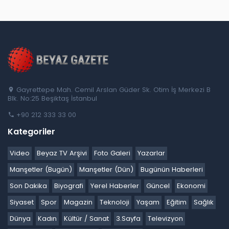
Gayrettepe Mah. Cemil Arslan Güder Sk. Otim İş Merkezi B
Blk. No:25 Beşiktaş İstanbul
+90 212 333 33 00
Kategoriler
Video
Beyaz TV Arşivi
Foto Galeri
Yazarlar
Manşetler (Bugün)
Manşetler (Dün)
Bugünün Haberleri
Son Dakika
Biyografi
Yerel Haberler
Güncel
Ekonomi
Siyaset
Spor
Magazin
Teknoloji
Yaşam
Eğitim
Sağlık
Dünya
Kadın
Kültür / Sanat
3.Sayfa
Televizyon