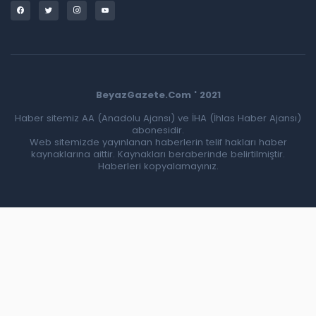
BeyazGazete.Com ' 2021
Haber sitemiz AA (Anadolu Ajansı) ve İHA (İhlas Haber Ajansı)
abonesidir.
Web sitemizde yayınlanan haberlerin telif hakları haber
kaynaklarına aittir. Kaynakları beraberinde belirtilmiştir.
Haberleri kopyalamayınız.