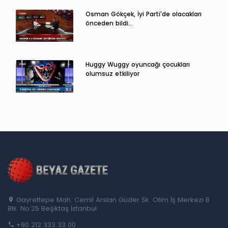
Osman Gökçek, İyi Parti'de olacakları
önceden bildi...
Huggy Wuggy oyuncağı çocukları
olumsuz etkiliyor
Gayrettepe Mah. Cemil Arslan Güder Sk. Otim İş Merkezi B
Blk. No:25 Beşiktaş İstanbul
+90 212 333 33 00