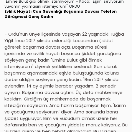
"Emine Bulut gibi ölmek istemiyorum"- Koca: "Eşimi seviyorum,
yuvamın yıkılmasını istemiyorum" ORDU
Evlilik Hayatı
Can Güvenliği
Boşanma Davası
Telefon
Görüşmesi
Genç Kadın
- Ordu'nun Ünye ilçesinde yaşayan 22 yaşındaki Tuğba
Yiğit İnce 2017 yılında evlendiği kocasından şiddet
görerek boşanma davası açtı. Boşanma süresi
içerisinde ve evlilik hayatı boyunca şiddet gördüğünü
söyleyen genç kadın "Emine Bulut gibi ölmek
istemiyorum" diyerek yetkililere seslendi. Son olarak
boşanma aşamasındaki eşiyle buluştuğunda koluna
darbe aldığını söyleyen genç kadın, "Ben 2017 yılında
evlendim. 14 ay eşimle beraber yaşadım. 2 senedir
ayrıyım. Boşanma davası açtım. Üç defa mahkemeye
katıldım. Girdiğim üç mahkemede de boşanmak
istediğimi söyledim. Ama hakim boşamıyor. Eşim, 'karım
ve çocuğumu seviyorum' diyor. Ama sonunda bana
şiddet uyguluyor. Elim ve vücudum olmak üzere her
defasında ben ve çocuğum şiddete maruz kalıyoruz. Bu
yüzden ailem ve ben tehdit almaktayız. Bu yüzden