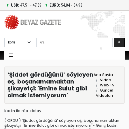
USD
: 47,51 - 47,59
EURO
: 54,84 - 54,93
Ara
‘Şiddet gördüğünü’ söyleyen
Ana Sayfa
Video
eş, boşanamamaktan
Web TV
şikayetçi: 'Emine Bulut gibi
Güncel
olmak istemiyorum'
Videoları
Kadın ile röp. detay
( ORDU ) ‘Şiddet gördüğünü’ söyleyen eş, boşanamamaktan
şikayetçi: "Emine Bulut gibi olmak istemiyorum"- Genç kadın: