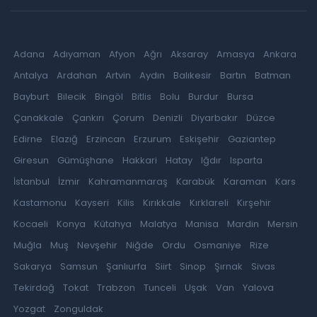
Adana
Adıyaman
Afyon
Ağrı
Aksaray
Amasya
Ankara
Antalya
Ardahan
Artvin
Aydın
Balıkesir
Bartın
Batman
Bayburt
Bilecik
Bingöl
Bitlis
Bolu
Burdur
Bursa
Çanakkale
Çankırı
Çorum
Denizli
Diyarbakır
Düzce
Edirne
Elazığ
Erzincan
Erzurum
Eskişehir
Gaziantep
Giresun
Gümüşhane
Hakkari
Hatay
Iğdır
Isparta
İstanbul
İzmir
Kahramanmaraş
Karabük
Karaman
Kars
Kastamonu
Kayseri
Kilis
Kırıkkale
Kırklareli
Kırşehir
Kocaeli
Konya
Kütahya
Malatya
Manisa
Mardin
Mersin
Muğla
Muş
Nevşehir
Niğde
Ordu
Osmaniye
Rize
Sakarya
Samsun
Şanlıurfa
Siirt
Sinop
Şırnak
Sivas
Tekirdağ
Tokat
Trabzon
Tunceli
Uşak
Van
Yalova
Yozgat
Zonguldak