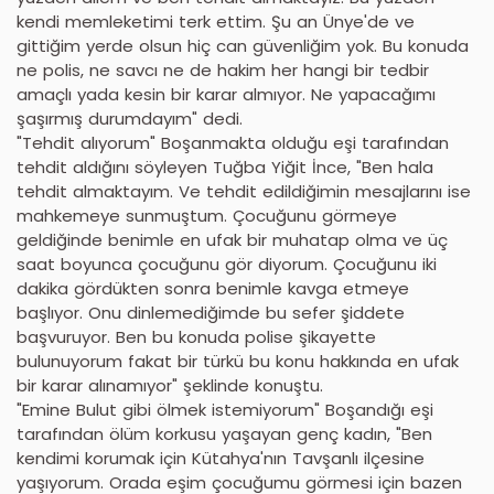
kendi memleketimi terk ettim. Şu an Ünye'de ve
gittiğim yerde olsun hiç can güvenliğim yok. Bu konuda
ne polis, ne savcı ne de hakim her hangi bir tedbir
amaçlı yada kesin bir karar almıyor. Ne yapacağımı
şaşırmış durumdayım" dedi.
"Tehdit alıyorum" Boşanmakta olduğu eşi tarafından
tehdit aldığını söyleyen Tuğba Yiğit İnce, "Ben hala
tehdit almaktayım. Ve tehdit edildiğimin mesajlarını ise
mahkemeye sunmuştum. Çocuğunu görmeye
geldiğinde benimle en ufak bir muhatap olma ve üç
saat boyunca çocuğunu gör diyorum. Çocuğunu iki
dakika gördükten sonra benimle kavga etmeye
başlıyor. Onu dinlemediğimde bu sefer şiddete
başvuruyor. Ben bu konuda polise şikayette
bulunuyorum fakat bir türkü bu konu hakkında en ufak
bir karar alınamıyor" şeklinde konuştu.
"Emine Bulut gibi ölmek istemiyorum" Boşandığı eşi
tarafından ölüm korkusu yaşayan genç kadın, "Ben
kendimi korumak için Kütahya'nın Tavşanlı ilçesine
yaşıyorum. Orada eşim çocuğumu görmesi için bazen