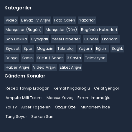
Kategoriler
Video
Beyaz TV Arşivi
Foto Galeri
Yazarlar
Manşetler (Bugün)
Manşetler (Dün)
Bugünün Haberleri
Son Dakika
Biyografi
Yerel Haberler
Güncel
Ekonomi
Siyaset
Spor
Magazin
Teknoloji
Yaşam
Eğitim
Sağlık
Dünya
Kadın
Kültür / Sanat
3.Sayfa
Televizyon
Haber Arşivi
Video Arşivi
Etiket Arşivi
Gündem Konular
Recep Tayyip Erdoğan
Kemal Kılıçdaroğlu
Celal Şengör
Ampute Milli Takımı
Mansur Yavaş
Ekrem İmamoğlu
Yol TV
Alper Taşdelen
Özgür Özel
Muharrem İnce
Tunç Soyer
Serkan Sarı