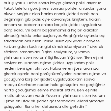
buluşuyoruz. Daha sonra kavga çıkınca polisi arıyoruz.
Fakat telefon görüşmesi sonrası polisler onlardan yana
oluyor. Mağdur olan benim ancak şiddeti sanki ben
değilmişim gibi polis öyle davranıyor. Eniştem, halam,
annem ve babama onlara karşıda şiddet uyguladı ve
darp edildi. Ve bizim boşanmamızla hiç bir alakaları
olmadığı halde onlar suçlanıyor. Geçtiğimiz aylarda eşi
tarafından öldürülen Emine Bulut gibi yada cinayete
kurban giden kadınlar gibi ölmek istemiyorum" diyerek
sözlerini tamamladı. "Eşimi seviyorum, yuvamın
yıkılmasını istemiyorum" Eşi Rıdvan Yiğit ise, "Ben eşimi
seviyorum. Madem eşime şiddet uyguladım polis
neden beni içeri almıyor. Halası ve eniştesi aramıza
girerek eşimle beni görüştürmüyorlar. Madem eşime ve
çocuğuma karşı bir şiddet uygulayacaktım sosyal
medya üzerinden neden hala görüşelim. Ve geçtiğimiz
hafta çocuğumla eşime masraf ettim. Ben eşimle
mutlu bir yuvam vardı. Yuvamın yıkılmasını istemiyorum.
Eşime en ufak bir şiddet göstermedim. Ailemi yıkmaya
çalışıyorlar. Bunu her defasında dile getirdim"