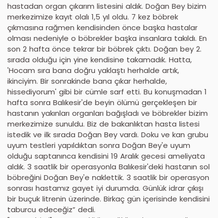
hastadan organ çıkarım listesini aldık. Doğan Bey bizim
merkezimize kayıt olalı 1,5 yıl oldu. 7 kez böbrek
çıkmasına rağmen kendisinden önce başka hastalar
olması nedeniyle o böbrekler başka insanlara takıldı. En
son 2 hafta önce tekrar bir böbrek çıktı. Doğan bey 2.
sırada olduğu için yine kendisine takamadık. Hatta,
'Hocam sıra bana doğru yaklaştı herhalde artık,
ikinciyim. Bir sonrakinde bana çıkar herhalde,
hissediyorum' gibi bir cümle sarf etti. Bu konuşmadan 1
hafta sonra Balıkesir'de beyin ölümü gerçekleşen bir
hastanın yakınları organları bağışladı ve böbrekler bizim
merkezimize sunuldu. Biz de bakanlıktan hasta listesi
istedik ve ilk sırada Doğan Bey vardı. Doku ve kan grubu
uyum testleri yapıldıktan sonra Doğan Bey'e uyum
olduğu saptanınca kendisini 19 Aralık gecesi ameliyata
aldık. 3 saatlik bir operasyonla Balıkesir'deki hastanın sol
böbreğini Doğan Bey'e naklettik. 3 saatlik bir operasyon
sonrası hastamız gayet iyi durumda. Günlük idrar çıkışı
bir buçuk litrenin üzerinde. Birkaç gün içerisinde kendisini
taburcu edeceğiz” dedi.