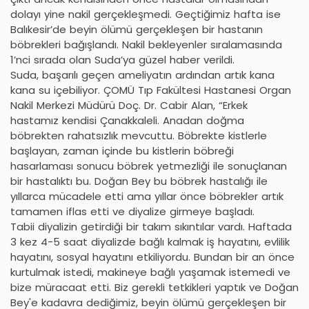
dolayı yine nakil gerçekleşmedi. Geçtiğimiz hafta ise
Balıkesir’de beyin ölümü gerçekleşen bir hastanın
böbrekleri bağışlandı. Nakil bekleyenler sıralamasında
1’nci sırada olan Suda’ya güzel haber verildi.
Suda, başarılı geçen ameliyatın ardından artık kana
kana su içebiliyor. ÇOMÜ Tıp Fakültesi Hastanesi Organ
Nakil Merkezi Müdürü Doç. Dr. Cabir Alan, “Erkek
hastamız kendisi Çanakkaleli. Anadan doğma
böbrekten rahatsızlık mevcuttu. Böbrekte kistlerle
başlayan, zaman içinde bu kistlerin böbreği
hasarlaması sonucu böbrek yetmezliği ile sonuçlanan
bir hastalıktı bu. Doğan Bey bu böbrek hastalığı ile
yıllarca mücadele etti ama yıllar önce böbrekler artık
tamamen iflas etti ve diyalize girmeye başladı.
Tabii diyalizin getirdiği bir takım sıkıntılar vardı. Haftada
3 kez 4-5 saat diyalizde bağlı kalmak iş hayatını, evlilik
hayatını, sosyal hayatını etkiliyordu. Bundan bir an önce
kurtulmak istedi, makineye bağlı yaşamak istemedi ve
bize müracaat etti. Biz gerekli tetkikleri yaptık ve Doğan
Bey'e kadavra dediğimiz, beyin ölümü gerçekleşen bir