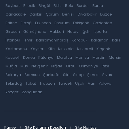
Bayburt
Bilecik
Bingöl
Bitlis
Bolu
Burdur
Bursa
Çanakkale
Çankırı
Çorum
Denizli
Diyarbakır
Düzce
Edirne
Elazığ
Erzincan
Erzurum
Eskişehir
Gaziantep
Giresun
Gümüşhane
Hakkari
Hatay
Iğdır
Isparta
İstanbul
İzmir
Kahramanmaraş
Karabük
Karaman
Kars
Kastamonu
Kayseri
Kilis
Kırıkkale
Kırklareli
Kırşehir
Kocaeli
Konya
Kütahya
Malatya
Manisa
Mardin
Mersin
Muğla
Muş
Nevşehir
Niğde
Ordu
Osmaniye
Rize
Sakarya
Samsun
Şanlıurfa
Siirt
Sinop
Şırnak
Sivas
Tekirdağ
Tokat
Trabzon
Tunceli
Uşak
Van
Yalova
Yozgat
Zonguldak
Künye
Site Kullanım Koşulları
Site Haritası