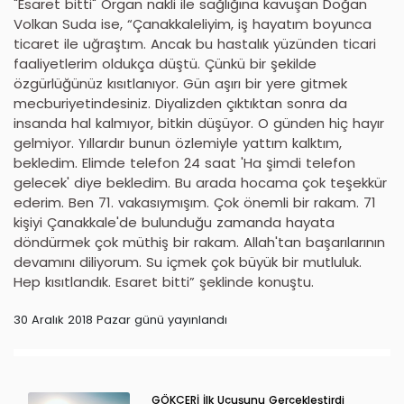
"Esaret bitti" Organ nakli ile sağlığına kavuşan Doğan
Volkan Suda ise, “Çanakkaleliyim, iş hayatım boyunca
ticaret ile uğraştım. Ancak bu hastalık yüzünden ticari
faaliyetlerim oldukça düştü. Çünkü bir şekilde
özgürlüğünüz kısıtlanıyor. Gün aşırı bir yere gitmek
mecburiyetindesiniz. Diyalizden çıktıktan sonra da
insanda hal kalmıyor, bitkin düşüyor. O günden hiç hayır
gelmiyor. Yıllardır bunun özlemiyle yattım kalktım,
bekledim. Elimde telefon 24 saat 'Ha şimdi telefon
gelecek' diye bekledim. Bu arada hocama çok teşekkür
ederim. Ben 71. vakasıymışım. Çok önemli bir rakam. 71
kişiyi Çanakkale'de bulunduğu zamanda hayata
döndürmek çok müthiş bir rakam. Allah'tan başarılarının
devamını diliyorum. Su içmek çok büyük bir mutluluk.
Hep kısıtlandık. Esaret bitti” şeklinde konuştu.
30 Aralık 2018 Pazar günü yayınlandı
GÖKÇERİ İlk Uçuşunu Gerçekleştirdi