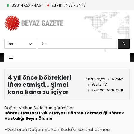
USD
: 47,52 - 47,61
EURO
: 54,77 - 54,87
Ara
4 yıl önce böbrekleri
Ana Sayfa
Video
iflas etmişti... Şimdi
Web TV
Güncel Videoları
kana kana su içiyor
Doğan Volkan Suda'dan görüntüler
Böbrek Hastası
Evlilik Hayatı
Böbrek Yetmezliği
Böbrek
Hastalığı
Beyin Ölümü
-Doktorun Doğan Volkan Suda'yı kontrol etmesi