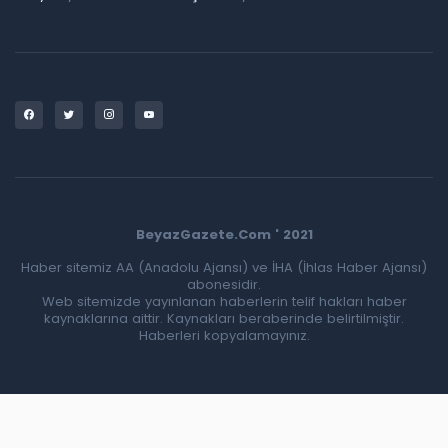
BeyazGazete.Com ' 2021
Haber sitemiz AA (Anadolu Ajansı) ve İHA (İhlas Haber Ajansı)
abonesidir.
Web sitemizde yayınlanan haberlerin telif hakları haber
kaynaklarına aittir. Kaynakları beraberinde belirtilmiştir.
Haberleri kopyalamayınız.