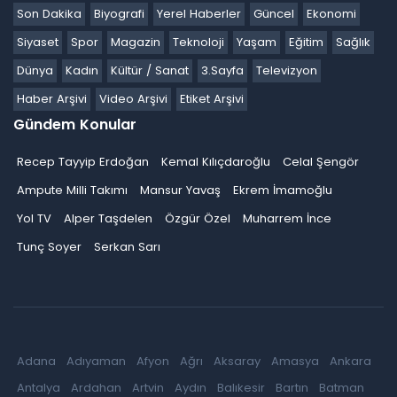
Son Dakika
Biyografi
Yerel Haberler
Güncel
Ekonomi
Siyaset
Spor
Magazin
Teknoloji
Yaşam
Eğitim
Sağlık
Dünya
Kadın
Kültür / Sanat
3.Sayfa
Televizyon
Haber Arşivi
Video Arşivi
Etiket Arşivi
Gündem Konular
Recep Tayyip Erdoğan
Kemal Kılıçdaroğlu
Celal Şengör
Ampute Milli Takımı
Mansur Yavaş
Ekrem İmamoğlu
Yol TV
Alper Taşdelen
Özgür Özel
Muharrem İnce
Tunç Soyer
Serkan Sarı
Adana
Adıyaman
Afyon
Ağrı
Aksaray
Amasya
Ankara
Antalya
Ardahan
Artvin
Aydın
Balıkesir
Bartın
Batman