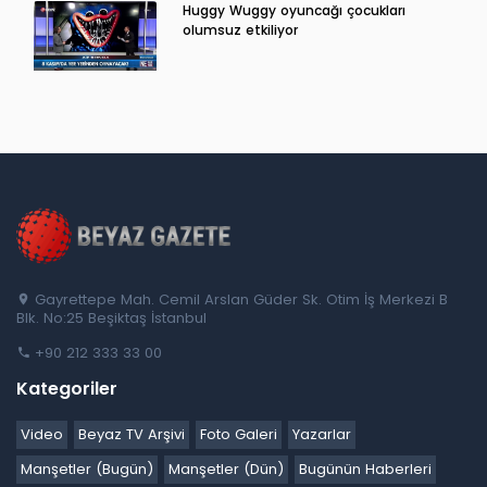
Huggy Wuggy oyuncağı çocukları
olumsuz etkiliyor
Gayrettepe Mah. Cemil Arslan Güder Sk. Otim İş Merkezi B
Blk. No:25 Beşiktaş İstanbul
+90 212 333 33 00
Kategoriler
Video
Beyaz TV Arşivi
Foto Galeri
Yazarlar
Manşetler (Bugün)
Manşetler (Dün)
Bugünün Haberleri