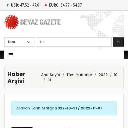
USD
: 47,52 - 47,61
EURO
: 54,77 - 54,87
Ara
Haber
Ana Sayfa
Tüm Haberler
2022
10
Arşivi
31
Aranan Tarih Aralığı:
2022-10-31 / 2022-11-01