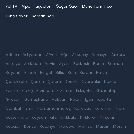
Yol TV
Alper Taşdelen
Özgür Özel
Muharrem İnce
Tunç Soyer
Serkan Sarı
Adana
Adıyaman
Afyon
Ağrı
Aksaray
Amasya
Ankara
Antalya
Ardahan
Artvin
Aydın
Balıkesir
Bartın
Batman
Bayburt
Bilecik
Bingöl
Bitlis
Bolu
Burdur
Bursa
Çanakkale
Çankırı
Çorum
Denizli
Diyarbakır
Düzce
Edirne
Elazığ
Erzincan
Erzurum
Eskişehir
Gaziantep
Giresun
Gümüşhane
Hakkari
Hatay
Iğdır
Isparta
İstanbul
İzmir
Kahramanmaraş
Karabük
Karaman
Kars
Kastamonu
Kayseri
Kilis
Kırıkkale
Kırklareli
Kırşehir
Kocaeli
Konya
Kütahya
Malatya
Manisa
Mardin
Mersin