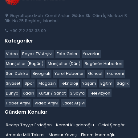
Gayrettepe Mah. Cemil Arslan Güder Sk. Otim İş Merkezi B
Blk. No:25 Beşiktaş İstanbul
+90 212 333 33 00
Kategoriler
Video
Beyaz TV Arşivi
Foto Galeri
Yazarlar
Manşetler (Bugün)
Manşetler (Dün)
Bugünün Haberleri
Son Dakika
Biyografi
Yerel Haberler
Güncel
Ekonomi
Siyaset
Spor
Magazin
Teknoloji
Yaşam
Eğitim
Sağlık
Dünya
Kadın
Kültür / Sanat
3.Sayfa
Televizyon
Haber Arşivi
Video Arşivi
Etiket Arşivi
Gündem Konular
Recep Tayyip Erdoğan
Kemal Kılıçdaroğlu
Celal Şengör
Ampute Milli Takımı
Mansur Yavaş
Ekrem İmamoğlu