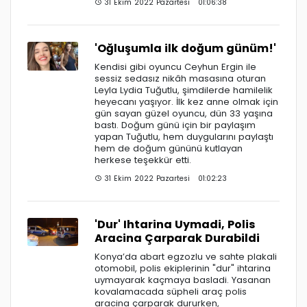
31 Ekim 2022 Pazartesi 01:06:38
'Oğluşumla ilk doğum günüm!'
Kendisi gibi oyuncu Ceyhun Ergin ile
sessiz sedasız nikâh masasına oturan
Leyla Lydia Tuğutlu, şimdilerde hamilelik
heyecanı yaşıyor. İlk kez anne olmak için
gün sayan güzel oyuncu, dün 33 yaşına
bastı. Doğum günü için bir paylaşım
yapan Tuğutlu, hem duygularını paylaştı
hem de doğum gününü kutlayan
herkese teşekkür etti.
31 Ekim 2022 Pazartesi 01:02:23
'Dur' Ihtarina Uymadi, Polis
Aracina Çarparak Durabildi
Konya’da abart egzozlu ve sahte plakali
otomobil, polis ekiplerinin "dur" ihtarina
uymayarak kaçmaya basladi. Yasanan
kovalamacada süpheli araç polis
aracina çarparak dururken,