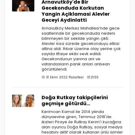
Arnavutköy'de Bir
Gecekonduda Korkutan
Yangin Açiklamasi Alevler
Geceyi Aydinlatti
Arnavutköy Merkez Mahallesi’nde gece
saatlerinde bir gecekonduda nedeni
bilinmeyen bir sekilde yangin çikti.
Alevler kisa sürede gecekonduyu etkisi
altina aldi. Ihbar üzerine olay yerine çok
sayida itfaiye ekibi sevk edildi.
Gecekondunun yanma ani ve
vatandaslarin panik anlari anbean
görüntülendi.
31 Ekim 2022 Pazartesi 01:21:55
Doğa Rutkay takipçilerini
geçmişe götürdü...
Kerimcan Kamal ile 2014 yılında
dünyaevine giren, Temmuz 2018'de
ikizleri Piraye ile Rutkay Kerim'i kucağına
alan oyuncu Doğa Rutkay, sosyal medya
hesabını aktif olarak kullanan ünlü isimler