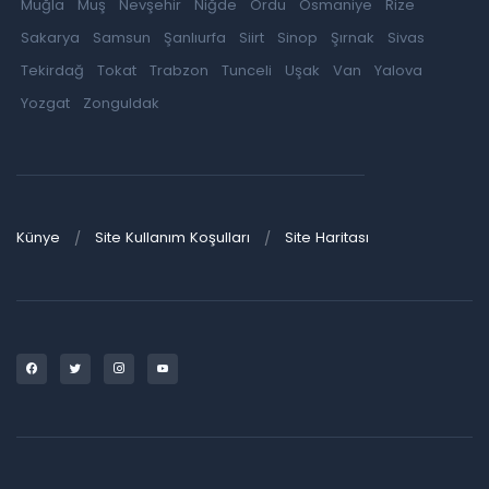
Muğla
Muş
Nevşehir
Niğde
Ordu
Osmaniye
Rize
Sakarya
Samsun
Şanlıurfa
Siirt
Sinop
Şırnak
Sivas
Tekirdağ
Tokat
Trabzon
Tunceli
Uşak
Van
Yalova
Yozgat
Zonguldak
Künye
Site Kullanım Koşulları
Site Haritası