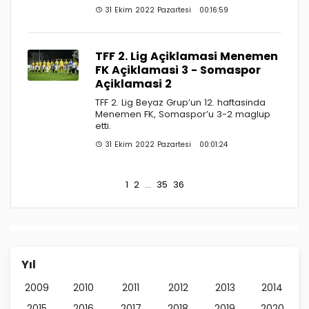
31 Ekim 2022 Pazartesi 00:16:59
TFF 2. Lig Açiklamasi Menemen
FK Açiklamasi 3 - Somaspor
Açiklamasi 2
TFF 2. Lig Beyaz Grup’un 12. haftasinda
Menemen FK, Somaspor’u 3-2 maglup
etti.
31 Ekim 2022 Pazartesi 00:01:24
1
2
...
35
36
Yıl
2009
2010
2011
2012
2013
2014
2015
2016
2017
2018
2019
2020