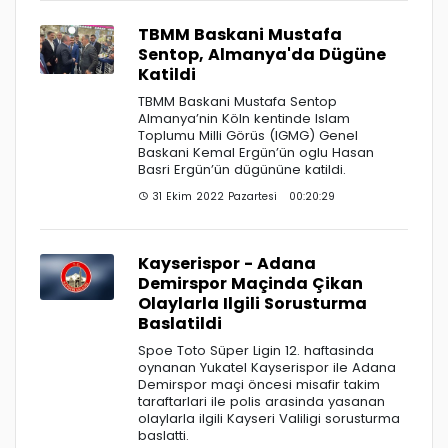
TBMM Baskani Mustafa
Sentop, Almanya'da Dügüne
Katildi
TBMM Baskani Mustafa Sentop
Almanya’nin Köln kentinde Islam
Toplumu Milli Görüs (IGMG) Genel
Baskani Kemal Ergün’ün oglu Hasan
Basri Ergün’ün dügününe katildi.
31 Ekim 2022 Pazartesi 00:20:29
Kayserispor - Adana
Demirspor Maçinda Çikan
Olaylarla Ilgili Sorusturma
Baslatildi
Spoe Toto Süper Ligin 12. haftasinda
oynanan Yukatel Kayserispor ile Adana
Demirspor maçi öncesi misafir takim
taraftarlari ile polis arasinda yasanan
olaylarla ilgili Kayseri Valiligi sorusturma
baslatti.