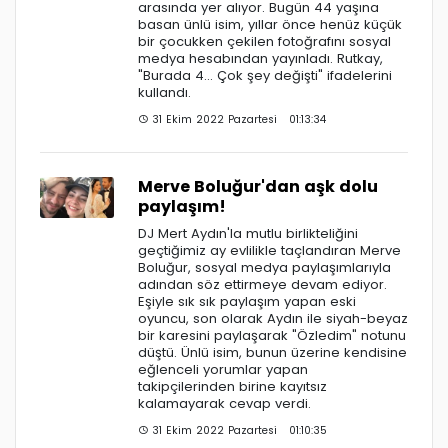
arasında yer alıyor. Bugün 44 yaşına
basan ünlü isim, yıllar önce henüz küçük
bir çocukken çekilen fotoğrafını sosyal
medya hesabından yayınladı. Rutkay,
"Burada 4... Çok şey değişti" ifadelerini
kullandı.
31 Ekim 2022 Pazartesi 01:13:34
Merve Boluğur'dan aşk dolu
paylaşım!
DJ Mert Aydın'la mutlu birlikteliğini
geçtiğimiz ay evlilikle taçlandıran Merve
Boluğur, sosyal medya paylaşımlarıyla
adından söz ettirmeye devam ediyor.
Eşiyle sık sık paylaşım yapan eski
oyuncu, son olarak Aydın ile siyah-beyaz
bir karesini paylaşarak "Özledim" notunu
düştü. Ünlü isim, bunun üzerine kendisine
eğlenceli yorumlar yapan
takipçilerinden birine kayıtsız
kalamayarak cevap verdi.
31 Ekim 2022 Pazartesi 01:10:35