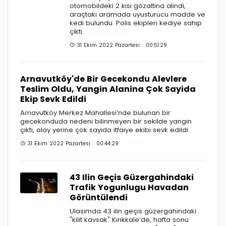
otomobildeki 2 kisi gözaltina alindi,
araçtaki aramada uyusturucu madde ve
kedi bulundu. Polis ekipleri kediye sahip
çikti.
31 Ekim 2022 Pazartesi 00:51:29
Arnavutköy'de Bir Gecekondu Alevlere
Teslim Oldu, Yangin Alanina Çok Sayida
Ekip Sevk Edildi
Arnavutköy Merkez Mahallesi’nde bulunan bir
gecekonduda nedeni bilinmeyen bir sekilde yangin
çikti, olay yerine çok sayida itfaiye ekibi sevk edildi.
31 Ekim 2022 Pazartesi 00:44:29
43 Ilin Geçis Güzergahindaki
Trafik Yogunlugu Havadan
Görüntülendi
Ulasimda 43 ilin geçis güzergahindaki
"kilit kavsak" Kirikkale’de, hafta sonu