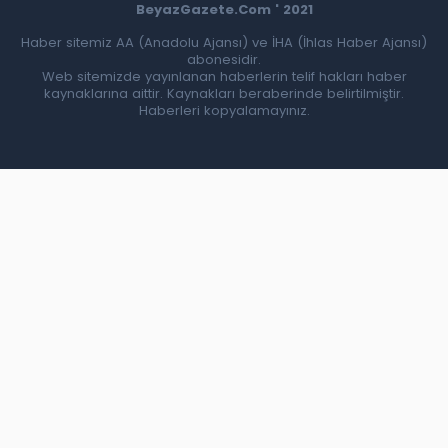
BeyazGazete.Com ' 2021
Haber sitemiz AA (Anadolu Ajansı) ve İHA (İhlas Haber Ajansı)
abonesidir.
Web sitemizde yayınlanan haberlerin telif hakları haber
kaynaklarına aittir. Kaynakları beraberinde belirtilmiştir.
Haberleri kopyalamayınız.