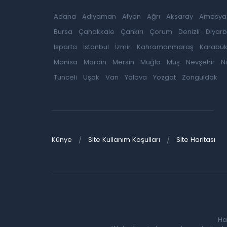
Adana
Adıyaman
Afyon
Ağrı
Aksaray
Amasya
Bursa
Çanakkale
Çankırı
Çorum
Denizli
Diyarb
Isparta
İstanbul
İzmir
Kahramanmaraş
Karabü
Manisa
Mardin
Mersin
Muğla
Muş
Nevşehir
N
Tunceli
Uşak
Van
Yalova
Yozgat
Zonguldak
Künye
Site Kullanım Koşulları
Site Haritası
Ha