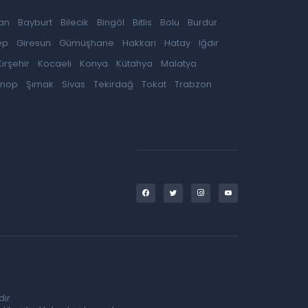
an
Bayburt
Bilecik
Bingöl
Bitlis
Bolu
Burdur
ep
Giresun
Gümüşhane
Hakkari
Hatay
Iğdır
Kırşehir
Kocaeli
Konya
Kütahya
Malatya
inop
Şırnak
Sivas
Tekirdağ
Tokat
Trabzon
ir.