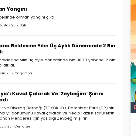
an Yangını
lçesinde orman yangını çıktı.
ğustos 2012 Salı
ana Beldesine Yılın Üç Aylık Döneminde 2 Bin
di
eldesine yılın üç aylık döneminde bin 300'ü yabancı 2 bin
ldirildi.
isan 2012 Çarşamba
yıs‘ı Kaval Çalarak Ve ‘Zeybeğim‘ Şiirini
adı
tür ve Diyalog Derneği (TOYÖKÜD), Demokrat Parti (DP)‘nin
1‘nci yıl dönümünü kaval çalarak ve Necip Fazıl Kısakürek‘in
nan Menderes için yazıdığı Zeybeğim şiirini
ayıs 2011 Cumartesi