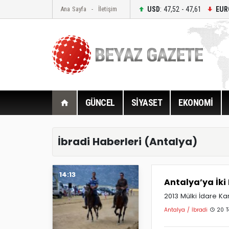
USD
: 47,52 - 47,61
EUR
Ana Sayfa
İletişim
GÜNCEL
SİYASET
EKONOMİ
İbradi Haberleri (Antalya)
14:13
Antalya’ya İk
2013 Mülki İdare K
Antalya / İbradi
20 T