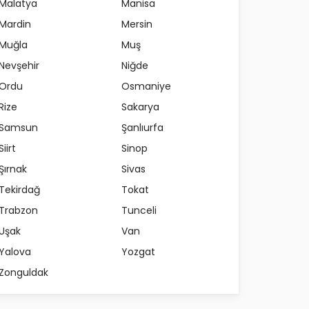
Malatya
Manisa
Mardin
Mersin
Muğla
Muş
Nevşehir
Niğde
Ordu
Osmaniye
Rize
Sakarya
Samsun
Şanlıurfa
Siirt
Sinop
Şırnak
Sivas
Tekirdağ
Tokat
Trabzon
Tunceli
Uşak
Van
Yalova
Yozgat
Zonguldak