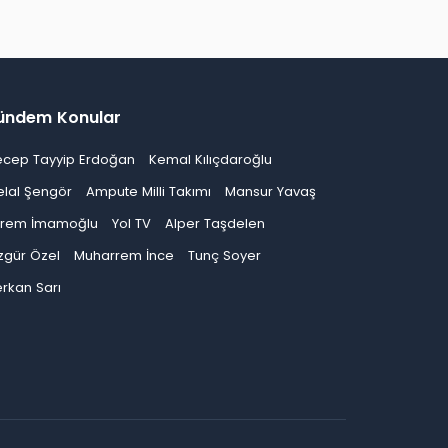
ündem Konular
ecep Tayyip Erdoğan
Kemal Kılıçdaroğlu
elal Şengör
Ampute Milli Takımı
Mansur Yavaş
krem İmamoğlu
Yol TV
Alper Taşdelen
zgür Özel
Muharrem İnce
Tunç Soyer
rkan Sarı