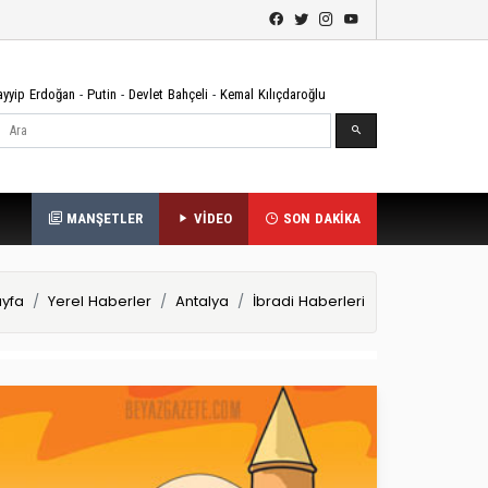
ayyip Erdoğan
-
Putin
-
Devlet Bahçeli
-
Kemal Kılıçdaroğlu
Ara
MANŞETLER
VİDEO
SON DAKİKA
yfa
Yerel Haberler
Antalya
İbradi Haberleri