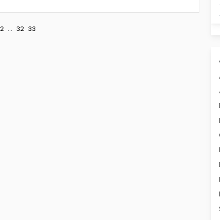
2
...
32
33