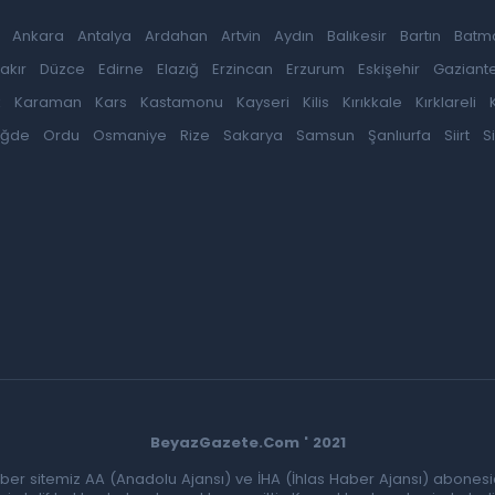
Ankara
Antalya
Ardahan
Artvin
Aydın
Balıkesir
Bartın
Batm
akır
Düzce
Edirne
Elazığ
Erzincan
Erzurum
Eskişehir
Gaziant
k
Karaman
Kars
Kastamonu
Kayseri
Kilis
Kırıkkale
Kırklareli
iğde
Ordu
Osmaniye
Rize
Sakarya
Samsun
Şanlıurfa
Siirt
S
BeyazGazete.Com ' 2021
ber sitemiz AA (Anadolu Ajansı) ve İHA (İhlas Haber Ajansı) abonesid