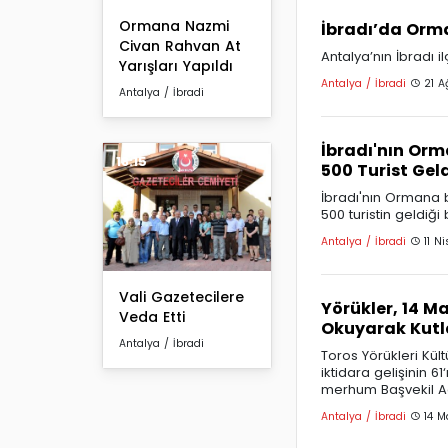
Ormana Nazmi
İbradı’da Orm
Civan Rahvan At
Antalya’nın İbradı i
Yarışları Yapıldı
Antalya / İbradi
21 A
Antalya / İbradi
İbradı'nın Orm
18:15
500 Turist Gel
İbradı'nın Ormana b
500 turistin geldiği bi
Antalya / İbradi
11 N
Vali Gazetecilere
Yörükler, 14 Ma
Veda Etti
Okuyarak Kutl
Antalya / İbradi
Toros Yörükleri Kül
iktidara gelişinin 6
merhum Başvekil Ad
Antalya / İbradi
14 M