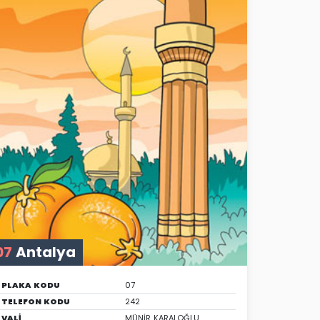
07
Antalya
PLAKA KODU
07
TELEFON KODU
242
VALİ
MÜNİR KARALOĞLU