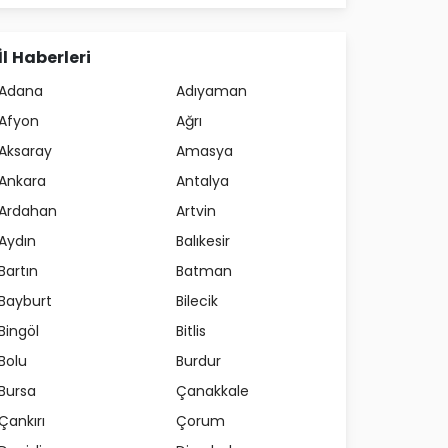
İl Haberleri
Adana
Adıyaman
Afyon
Ağrı
Aksaray
Amasya
Ankara
Antalya
Ardahan
Artvin
Aydın
Balıkesir
Bartın
Batman
Bayburt
Bilecik
Bingöl
Bitlis
Bolu
Burdur
Bursa
Çanakkale
Çankırı
Çorum