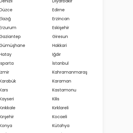
Denizli
Diyarbakır
Düzce
Edirne
Elazığ
Erzincan
Erzurum
Eskişehir
Gaziantep
Giresun
Gümüşhane
Hakkari
Hatay
Iğdır
Isparta
İstanbul
İzmir
Kahramanmaraş
Karabük
Karaman
Kars
Kastamonu
Kayseri
Kilis
Kırıkkale
Kırklareli
Kırşehir
Kocaeli
Konya
Kütahya