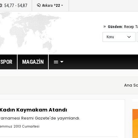
O
: 54,77 - 54,87
Ankara
º22
Gündem:
Recep T
SPOR
MAGAZİN
Ana Sa
i Kadın Kaymakam Atandı
ararnamesi Resmi Gazete'de yayımlandı.
emmuz 2013 Cumartesi