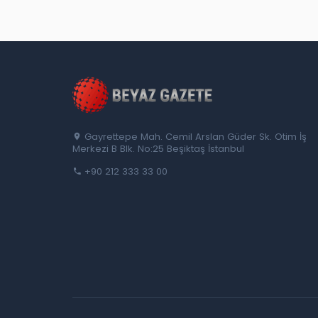
Gayrettepe Mah. Cemil Arslan Güder Sk. Otim İş
Merkezi B Blk. No:25 Beşiktaş İstanbul
+90 212 333 33 00