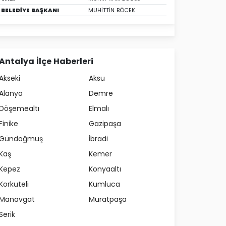
BELEDİYE BAŞKANI
MUHİTTİN BÖCEK
Antalya İlçe Haberleri
Akseki
Aksu
Alanya
Demre
Döşemealtı
Elmalı
Finike
Gazipaşa
Gündoğmuş
İbradi
Kaş
Kemer
Kepez
Konyaaltı
Korkuteli
Kumluca
Manavgat
Muratpaşa
Serik