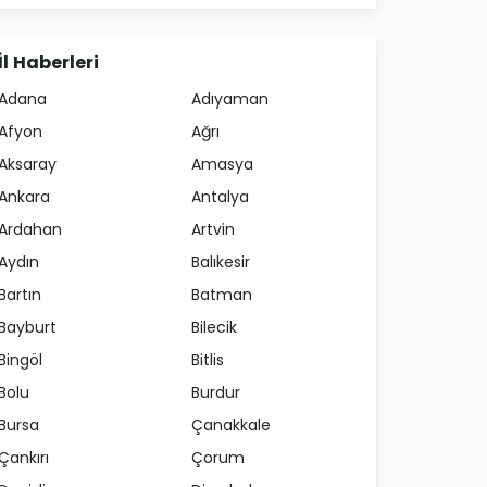
İl Haberleri
Adana
Adıyaman
Afyon
Ağrı
Aksaray
Amasya
Ankara
Antalya
Ardahan
Artvin
Aydın
Balıkesir
Bartın
Batman
Bayburt
Bilecik
Bingöl
Bitlis
Bolu
Burdur
Bursa
Çanakkale
Çankırı
Çorum