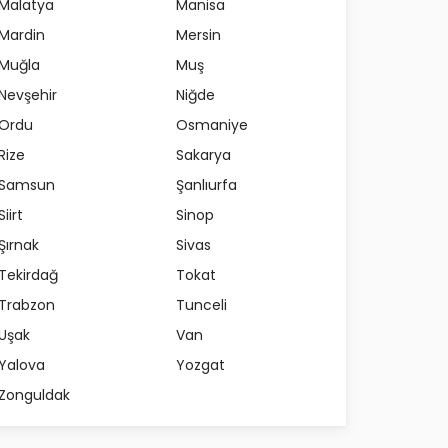
Malatya
Manisa
Mardin
Mersin
Muğla
Muş
Nevşehir
Niğde
Ordu
Osmaniye
Rize
Sakarya
Samsun
Şanlıurfa
Siirt
Sinop
Şırnak
Sivas
Tekirdağ
Tokat
Trabzon
Tunceli
Uşak
Van
Yalova
Yozgat
Zonguldak