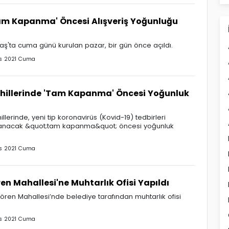
am Kapanma' Öncesi Alışveriş Yoğunluğu
 Kaş'ta cuma günü kurulan pazar, bir gün önce açıldı.
s 2021 Cuma
ahillerinde 'Tam Kapanma' Öncesi Yoğunluk
illerinde, yeni tip koronavirüs (Kovid-19) tedbirleri
anacak &quot;tam kapanma&quot; öncesi yoğunluk
s 2021 Cuma
en Mahallesi'ne Muhtarlık Ofisi Yapıldı
ören Mahallesi’nde belediye tarafından muhtarlık ofisi
s 2021 Cuma