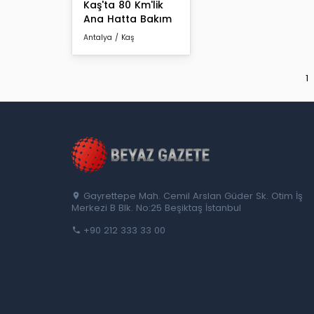
Kaş'ta 80 Km'lik
Ana Hatta Bakım
Antalya / Kaş
1
Gayrettepe Mah. Cemil Arslan Güder Sk. Otim İş
Merkezi B Blk. No:25 Beşiktaş İstanbul
+90 212 333 33 00