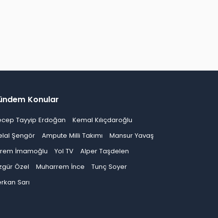
ündem Konular
ecep Tayyip Erdoğan
Kemal Kılıçdaroğlu
elal Şengör
Ampute Milli Takımı
Mansur Yavaş
krem İmamoğlu
Yol TV
Alper Taşdelen
zgür Özel
Muharrem İnce
Tunç Soyer
rkan Sarı