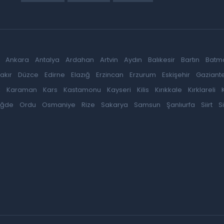
Ankara
Antalya
Ardahan
Artvin
Aydın
Balıkesir
Bartın
Batm
akır
Düzce
Edirne
Elazığ
Erzincan
Erzurum
Eskişehir
Gaziant
k
Karaman
Kars
Kastamonu
Kayseri
Kilis
Kırıkkale
Kırklareli
iğde
Ordu
Osmaniye
Rize
Sakarya
Samsun
Şanlıurfa
Siirt
S