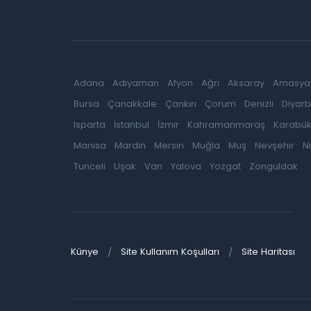
Adana
Adıyaman
Afyon
Ağrı
Aksaray
Amasya
Bursa
Çanakkale
Çankırı
Çorum
Denizli
Diyarb
Isparta
İstanbul
İzmir
Kahramanmaraş
Karabü
Manisa
Mardin
Mersin
Muğla
Muş
Nevşehir
N
Tunceli
Uşak
Van
Yalova
Yozgat
Zonguldak
Künye
Site Kullanım Koşulları
Site Haritası