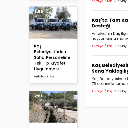
Antalya / Kaş
7 Mayı
13:56
Kaş'ta Tam K
Desteği
Antalya’nın Kaş il
hayvanlarına mama
Kaş
Antalya / Kaş
7 Mayı
Belediyesi'nden
Saha Personeline
Tek Tip Kıyafet
Kaş Belediyesi
Uygulaması
Sona Yaklaşılı
Antalya / Kaş
Kaş Belediyesince 
75 oranında tamam
Antalya / Kaş
7 Mayı
12:51