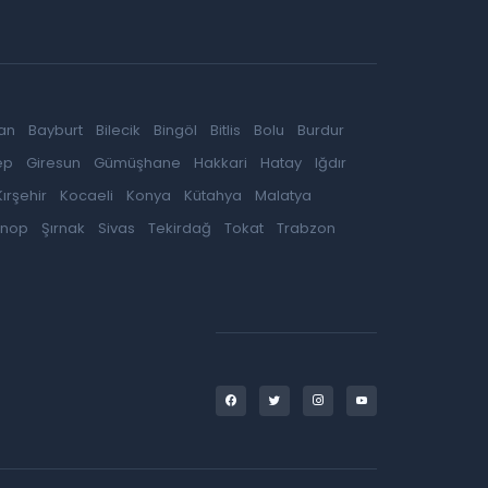
an
Bayburt
Bilecik
Bingöl
Bitlis
Bolu
Burdur
ep
Giresun
Gümüşhane
Hakkari
Hatay
Iğdır
Kırşehir
Kocaeli
Konya
Kütahya
Malatya
inop
Şırnak
Sivas
Tekirdağ
Tokat
Trabzon