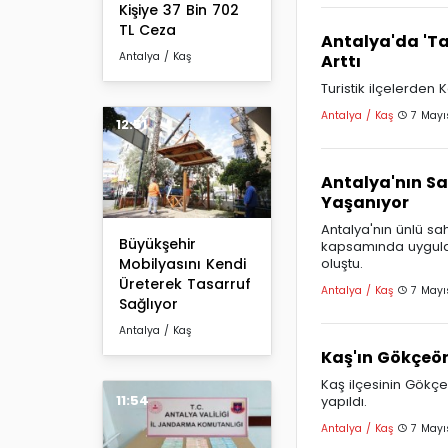
Kişiye 37 Bin 702
TL Ceza
Antalya'da 'T
Antalya / Kaş
Arttı
Turistik ilçelerden
Antalya / Kaş
7 Mayı
12:51
Antalya'nın S
Yaşanıyor
Antalya'nın ünlü sah
Büyükşehir
kapsamında uygul
oluştu.
Mobilyasını Kendi
Üreterek Tasarruf
Antalya / Kaş
7 Mayı
Sağlıyor
Antalya / Kaş
Kaş'ın Gökçeör
Kaş ilçesinin Gökçe
11:54
yapıldı.
Antalya / Kaş
7 Mayı