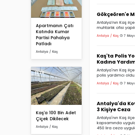
Gökçeören'e Mu
Antalya’nın Kaş il
Apartmanın Çatı
muhtarlık ofisi yapıl
Katında Kumar
Antalya / Kaş
7 Mayı
Partisi Pahalıya
Patladı
Antalya / Kaş
Kaş'ta Polis Y
Kadına Yardım
Antalya'nın Kaş ilç
11:26
polis yardımcı oldu
Antalya / Kaş
7 Mayı
Antalya'da Kov
3 Kişiye Ceza
Kaş'a 100 Bin Adet
Antalya'nın Kaş ilçe
Çiçek Dikilecek
kapsamında uygula
Antalya / Kaş
450 lira ceza uygul