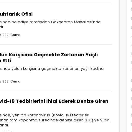
htarlık Ofisi
çesinde belediye tarafından Gökçeören Mahallesi’nde
dı.
s 2021 Cuma
olun Karşısına Geçmekte Zorlanan Yaşlı
 Etti
esinde yolun karşısına geçmekte zorlanan yaşlı kadına
.
s 2021 Cuma
id-19 Tedbirlerini İhlal Ederek Denize Giren
sinde, yeni tip koronavirüs (Kovid-19) tedbirleri
nan tam kapanma sürecinde denize giren 3 kişiye 9 bin
andı.