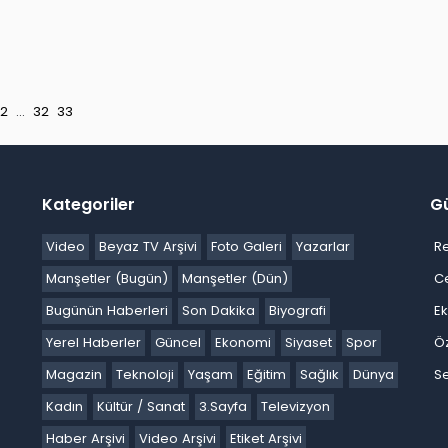
2
...
32
33
Kategoriler
G
Video
Beyaz TV Arşivi
Foto Galeri
Yazarlar
R
Manşetler (Bugün)
Manşetler (Dün)
C
Bugünün Haberleri
Son Dakika
Biyografi
E
Yerel Haberler
Güncel
Ekonomi
Siyaset
Spor
Ö
Magazin
Teknoloji
Yaşam
Eğitim
Sağlık
Dünya
Se
Kadın
Kültür / Sanat
3.Sayfa
Televizyon
Haber Arşivi
Video Arşivi
Etiket Arşivi