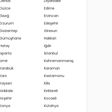
Denizli
Diyarbakır
Düzce
Edirne
Elazığ
Erzincan
Erzurum
Eskişehir
Gaziantep
Giresun
Gümüşhane
Hakkari
Hatay
Iğdır
Isparta
İstanbul
İzmir
Kahramanmaraş
Karabük
Karaman
Kars
Kastamonu
Kayseri
Kilis
Kırıkkale
Kırklareli
Kırşehir
Kocaeli
Konya
Kütahya