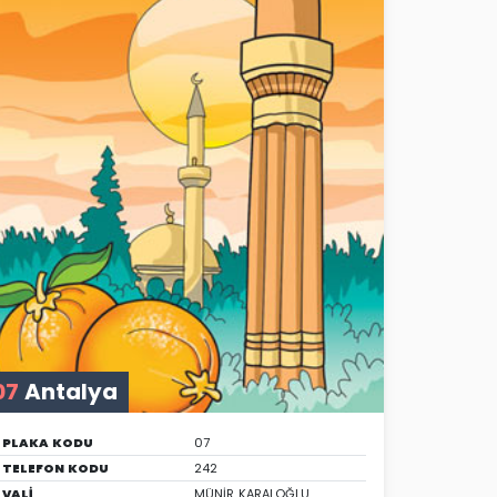
07
Antalya
PLAKA KODU
07
TELEFON KODU
242
VALİ
MÜNİR KARALOĞLU