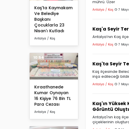
mührü. Üzer
Kaş'ta Kaymakam
Antalya / Kaş
7 Mayı
Ve Belediye
Başkanı
Çocuklarla 23
Kaş'a Seyir Ter
Nisan'ı Kutladı
Antalya’nın Kaş ilç
Antalya / Kaş
Antalya / Kaş
7 Mayı
10:54
Kaş'ta Seyir T
Kaş ilçesinde Beled
inşa edileceği bildiri
Antalya / Kaş
7 Mayı
Kıraathanede
Kumar Oynayan
16 Kişiye 76 Bin TL
Kaş'ın Yüksek 
Para Cezası
Görüntü Oluşt
Antalya / Kaş
Antalya'nın kaş ilç
çiçeklerinin oluşt