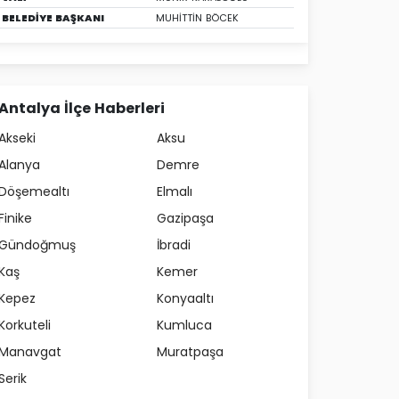
BELEDİYE BAŞKANI
MUHİTTİN BÖCEK
Antalya İlçe Haberleri
Akseki
Aksu
Alanya
Demre
Döşemealtı
Elmalı
Finike
Gazipaşa
Gündoğmuş
İbradi
Kaş
Kemer
Kepez
Konyaaltı
Korkuteli
Kumluca
Manavgat
Muratpaşa
Serik