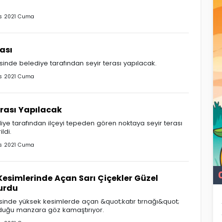
s 2021 Cuma
ası
esinde belediye tarafından seyir terası yapılacak.
s 2021 Cuma
erası Yapılacak
iye tarafından ilçeyi tepeden gören noktaya seyir terası
ldi.
s 2021 Cuma
Kesimlerinde Açan Sarı Çiçekler Güzel
urdu
esinde yüksek kesimlerde açan &quot;katır tırnağı&quot;
urduğu manzara göz kamaştırıyor.