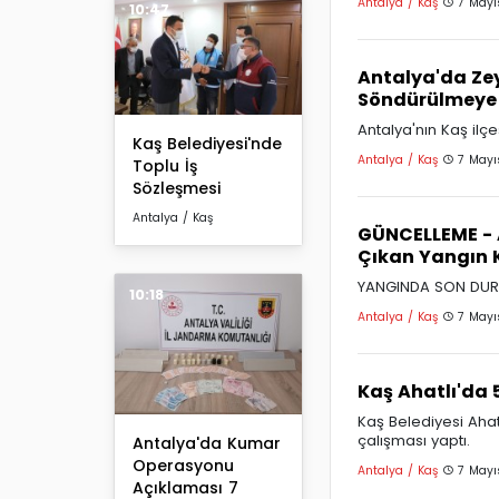
Antalya / Kaş
7 Mayı
10:47
Antalya'da Zey
Söndürülmeye Ç
Antalya'nın Kaş ilçe
Kaş Belediyesi'nde
Antalya / Kaş
7 Mayı
Toplu İş
Sözleşmesi
Antalya / Kaş
GÜNCELLEME - A
Çıkan Yangın K
YANGINDA SON DUR
10:18
Antalya / Kaş
7 Mayı
Kaş Ahatlı'da 
Kaş Belediyesi Ahatl
çalışması yaptı.
Antalya'da Kumar
Operasyonu
Antalya / Kaş
7 Mayı
Açıklaması 7