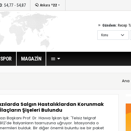
O
: 54,77 - 54,87
Ankara
º22
Gündem:
Recep T
SPOR
MAGAZİN
Ana 
azılarda Salgın Hastalıklardan Korunmak
 İlaçların Şişeleri Bulundu
azı Başkanı Prof. Dr. Havva İşkan Işık: 'Telsiz telgraf
1912'de İtalyanların taarruzuna uğruyor. İstasyonda o
rmileri bulduk. Bir diğer önemli buluntu ise bir paket