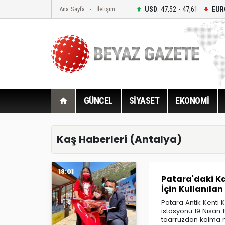
USD
: 47,52 - 47,61
EUR
Ana Sayfa
İletişim
GÜNCEL
SİYASET
EKONOMİ
Kaş Haberleri (Antalya)
18:01
Patara'daki K
İçin Kullanılan
Patara Antik Kenti K
istasyonu 19 Nisan 
taarruzdan kalma me