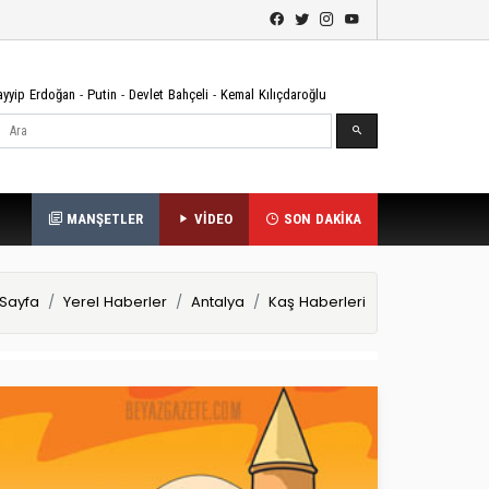
ayyip Erdoğan
-
Putin
-
Devlet Bahçeli
-
Kemal Kılıçdaroğlu
Ara
MANŞETLER
VİDEO
SON DAKİKA
Sayfa
Yerel Haberler
Antalya
Kaş Haberleri