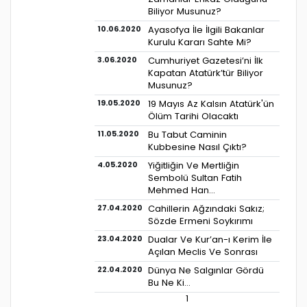
Biliyor Musunuz?
10.06.2020
Ayasofya İle İlgili Bakanlar
Kurulu Kararı Sahte Mi?
3.06.2020
Cumhuriyet Gazetesi’ni İlk
Kapatan Atatürk’tür Biliyor
Musunuz?
19.05.2020
19 Mayıs Az Kalsın Atatürk'ün
Ölüm Tarihi Olacaktı
11.05.2020
Bu Tabut Caminin
Kubbesine Nasıl Çıktı?
4.05.2020
Yiğitliğin Ve Mertliğin
Sembolü Sultan Fatih
Mehmed Han…
27.04.2020
Cahillerin Ağzındaki Sakız;
Sözde Ermeni Soykırımı
23.04.2020
Dualar Ve Kur’an-ı Kerim İle
Açılan Meclis Ve Sonrası
22.04.2020
Dünya Ne Salgınlar Gördü
Bu Ne Ki…
1