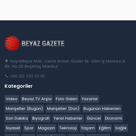
Gayrettepe Mah. Cemil Arslan Güder Sk. Otim İş Merkezi B
Blk. No:25 Beşiktaş İstanbul
+90 212 333 33 00
Kategoriler
Video
Beyaz TV Arşivi
Foto Galeri
Yazarlar
Manşetler (Bugün)
Manşetler (Dün)
Bugünün Haberleri
Son Dakika
Biyografi
Yerel Haberler
Güncel
Ekonomi
Siyaset
Spor
Magazin
Teknoloji
Yaşam
Eğitim
Sağlık