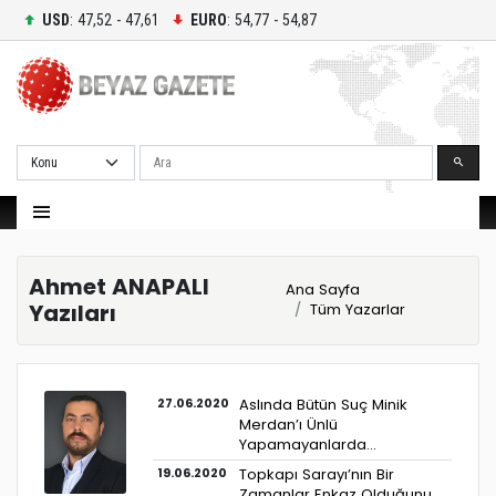
USD
: 47,52 - 47,61
EURO
: 54,77 - 54,87
Ara
Ahmet ANAPALI
Ana Sayfa
Yazıları
Tüm Yazarlar
27.06.2020
Aslında Bütün Suç Minik
Merdan’ı Ünlü
Yapamayanlarda…
19.06.2020
Topkapı Sarayı’nın Bir
Zamanlar Enkaz Olduğunu