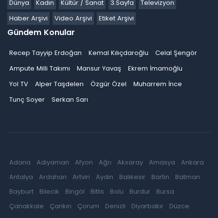
Dünya
Kadın
Kültür / Sanat
3.Sayfa
Televizyon
Haber Arşivi
Video Arşivi
Etiket Arşivi
Gündem Konular
Recep Tayyip Erdoğan
Kemal Kılıçdaroğlu
Celal Şengör
Ampute Milli Takımı
Mansur Yavaş
Ekrem İmamoğlu
Yol TV
Alper Taşdelen
Özgür Özel
Muharrem İnce
Tunç Soyer
Serkan Sarı
Adana
Adıyaman
Afyon
Ağrı
Aksaray
Amasya
Ankara
Antalya
Ardahan
Artvin
Aydın
Balıkesir
Bartın
Batman
Bayburt
Bilecik
Bingöl
Bitlis
Bolu
Burdur
Bursa
Çanakkale
Çankırı
Çorum
Denizli
Diyarbakır
Düzce