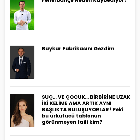
Fenerbahçe Neden Kaybediyor?
Baykar Fabrikasını Gezdim
SUÇ… VE ÇOCUK… BİRBİRİNE UZAK
İKİ KELİME AMA ARTIK AYNI
BAŞLIKTA BULUŞUYORLAR! Peki
bu ürkütücü tablonun
görünmeyen faili kim?