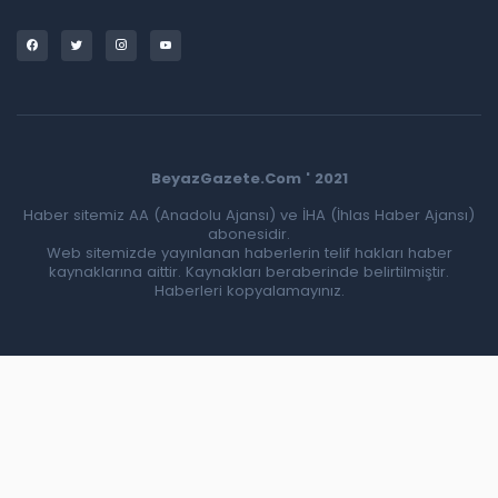
BeyazGazete.Com ' 2021
Haber sitemiz AA (Anadolu Ajansı) ve İHA (İhlas Haber Ajansı)
abonesidir.
Web sitemizde yayınlanan haberlerin telif hakları haber
kaynaklarına aittir. Kaynakları beraberinde belirtilmiştir.
Haberleri kopyalamayınız.