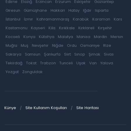
Edirne
Elazığ
Erzincan
Erzurum
Eskişehir
Gaziantep
Giresun
Gümüşhane
Hakkari
Hatay
Iğdır
Isparta
İstanbul
İzmir
Kahramanmaraş
Karabük
Karaman
Kars
Kastamonu
Kayseri
Kilis
Kırıkkale
Kırklareli
Kırşehir
Kocaeli
Konya
Kütahya
Malatya
Manisa
Mardin
Mersin
Muğla
Muş
Nevşehir
Niğde
Ordu
Osmaniye
Rize
Sakarya
Samsun
Şanlıurfa
Siirt
Sinop
Şırnak
Sivas
Tekirdağ
Tokat
Trabzon
Tunceli
Uşak
Van
Yalova
Yozgat
Zonguldak
Künye
Site Kullanım Koşulları
Site Haritası