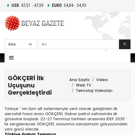
USD
: 47,51 - 47,59
EURO
: 54,84 - 54,93
Ara
GÖKÇERİ İlk
Ana Sayfa
Video
Uçuşunu
Web TV
Teknoloji Videoları
Gerçekleştirdi
Türkiye ' nin tüm alt sistemleriyle yerli olarak geliştirilen ilk
aerostat hava aracı GÖKÇERİ, Gabar petrol sahasında ilk
görevine başladı. 22-27 Temmuz tarihleri arasında IDEF 2025 '
te sergilenecek GÖKÇERİ, savunma sanayimizin gökyüzündeki
yeni gücü olacak.
Türkiye
Gabar
Temmuz