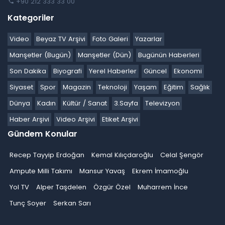
+90 212 333 33 00
Kategoriler
Video
Beyaz TV Arşivi
Foto Galeri
Yazarlar
Manşetler (Bugün)
Manşetler (Dün)
Bugünün Haberleri
Son Dakika
Biyografi
Yerel Haberler
Güncel
Ekonomi
Siyaset
Spor
Magazin
Teknoloji
Yaşam
Eğitim
Sağlık
Dünya
Kadın
Kültür / Sanat
3.Sayfa
Televizyon
Haber Arşivi
Video Arşivi
Etiket Arşivi
Gündem Konular
Recep Tayyip Erdoğan
Kemal Kılıçdaroğlu
Celal Şengör
Ampute Milli Takımı
Mansur Yavaş
Ekrem İmamoğlu
Yol TV
Alper Taşdelen
Özgür Özel
Muharrem İnce
Tunç Soyer
Serkan Sarı