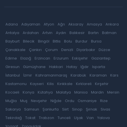
Adana
Adıyaman
Afyon
Ağrı
Aksaray
Amasya
Ankara
Antalya
Ardahan
Artvin
Aydın
Balıkesir
Bartın
Batman
Bayburt
Bilecik
Bingöl
Bitlis
Bolu
Burdur
Bursa
Çanakkale
Çankırı
Çorum
Denizli
Diyarbakır
Düzce
Edirne
Elazığ
Erzincan
Erzurum
Eskişehir
Gaziantep
Giresun
Gümüşhane
Hakkari
Hatay
Iğdır
Isparta
İstanbul
İzmir
Kahramanmaraş
Karabük
Karaman
Kars
Kastamonu
Kayseri
Kilis
Kırıkkale
Kırklareli
Kırşehir
Kocaeli
Konya
Kütahya
Malatya
Manisa
Mardin
Mersin
Muğla
Muş
Nevşehir
Niğde
Ordu
Osmaniye
Rize
Sakarya
Samsun
Şanlıurfa
Siirt
Sinop
Şırnak
Sivas
Tekirdağ
Tokat
Trabzon
Tunceli
Uşak
Van
Yalova
Yozgat
Zonguldak