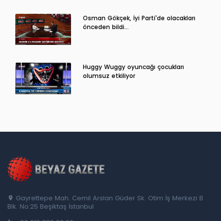
Osman Gökçek, İyi Parti'de olacakları
önceden bildi...
Huggy Wuggy oyuncağı çocukları
olumsuz etkiliyor
Gayrettepe Mah. Cemil Arslan Güder Sk. Otim İş Merkezi B
Blk. No:25 Beşiktaş İstanbul