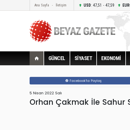
USD
: 47,51 - 47,59
EUR
Ana Sayfa
İletişim
GÜNCEL
SİYASET
EKONOMİ
Facebook'ta Paylaş
5 Nisan 2022 Salı
Orhan Çakmak İle Sahur S