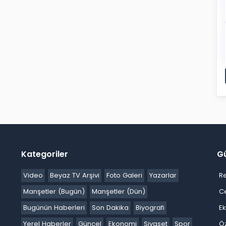
Kategoriler
G
Video
Beyaz TV Arşivi
Foto Galeri
Yazarlar
R
Manşetler (Bugün)
Manşetler (Dün)
C
Bugünün Haberleri
Son Dakika
Biyografi
E
Yerel Haberler
Güncel
Ekonomi
Siyaset
Spor
Ö