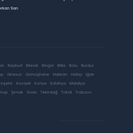
rkan Sarı
an
Bayburt
Bilecik
Bingöl
Bitlis
Bolu
Burdur
ep
Giresun
Gümüşhane
Hakkari
Hatay
Iğdır
Kırşehir
Kocaeli
Konya
Kütahya
Malatya
inop
Şırnak
Sivas
Tekirdağ
Tokat
Trabzon