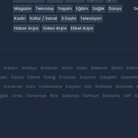
Magazin
Teknoloji
Yaşam
Eğitim
Sağlık
Dünya
Se
Kadın
Kültür / Sanat
3.Sayfa
Televizyon
Haber Arşivi
Video Arşivi
Etiket Arşivi
Ankara
Antalya
Ardahan
Artvin
Aydın
Balıkesir
Bartın
Batm
akır
Düzce
Edirne
Elazığ
Erzincan
Erzurum
Eskişehir
Gaziant
k
Karaman
Kars
Kastamonu
Kayseri
Kilis
Kırıkkale
Kırklareli
iğde
Ordu
Osmaniye
Rize
Sakarya
Samsun
Şanlıurfa
Siirt
S