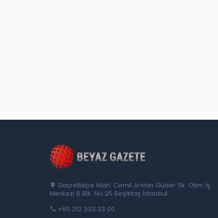
Gayrettepe Mah. Cemil Arslan Güder Sk. Otim İş
Merkezi B Blk. No:25 Beşiktaş İstanbul
+90 212 333 33 00