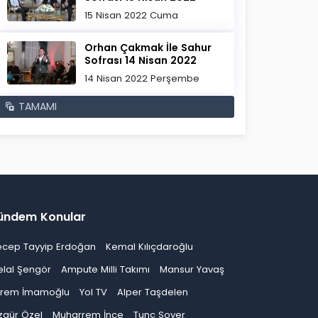
15 Nisan 2022 Cuma
Orhan Çakmak İle Sahur
Sofrası 14 Nisan 2022
14 Nisan 2022 Perşembe
TAMAMI
ündem Konular
ecep Tayyip Erdoğan
Kemal Kılıçdaroğlu
elal Şengör
Ampute Milli Takımı
Mansur Yavaş
krem İmamoğlu
Yol TV
Alper Taşdelen
zgür Özel
Muharrem İnce
Tunç Soyer