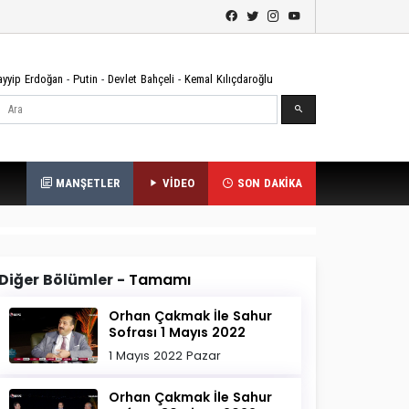
ayyip Erdoğan
-
Putin
-
Devlet Bahçeli
-
Kemal Kılıçdaroğlu
Ara
MANŞETLER
VİDEO
SON DAKİKA
Diğer Bölümler -
Tamamı
Orhan Çakmak İle Sahur
Sofrası 1 Mayıs 2022
1 Mayıs 2022 Pazar
Orhan Çakmak İle Sahur