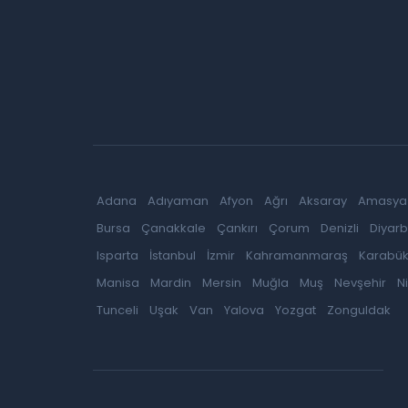
Adana
Adıyaman
Afyon
Ağrı
Aksaray
Amasya
Bursa
Çanakkale
Çankırı
Çorum
Denizli
Diyarb
Isparta
İstanbul
İzmir
Kahramanmaraş
Karabü
Manisa
Mardin
Mersin
Muğla
Muş
Nevşehir
N
Tunceli
Uşak
Van
Yalova
Yozgat
Zonguldak