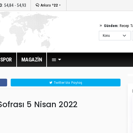
O
: 54,84 - 54,93
Ankara
º22
Gündem:
Recep T
SPOR
MAGAZİN
Twitter'da Paylaş
ofrası 5 Nisan 2022