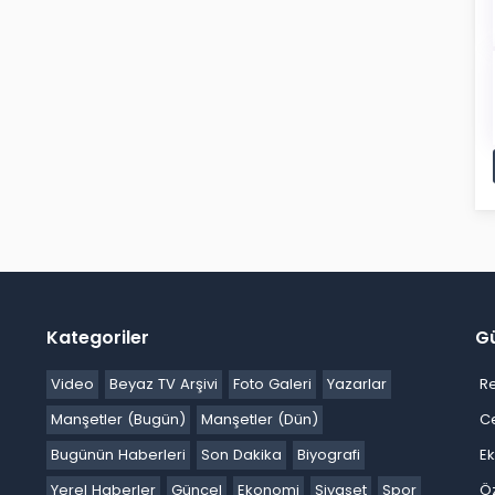
Kategoriler
G
Video
Beyaz TV Arşivi
Foto Galeri
Yazarlar
R
Manşetler (Bugün)
Manşetler (Dün)
C
Bugünün Haberleri
Son Dakika
Biyografi
E
Yerel Haberler
Güncel
Ekonomi
Siyaset
Spor
Ö