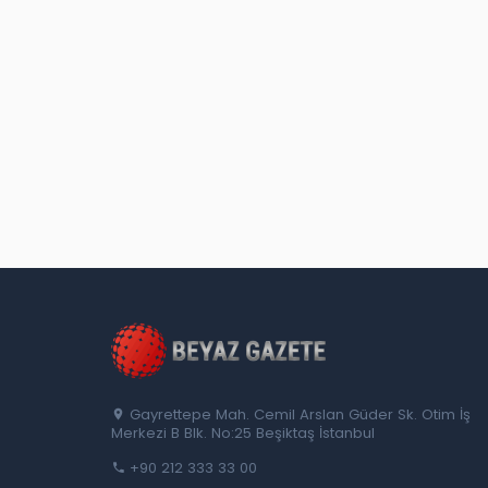
Gayrettepe Mah. Cemil Arslan Güder Sk. Otim İş
Merkezi B Blk. No:25 Beşiktaş İstanbul
+90 212 333 33 00