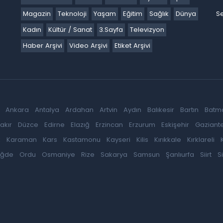
Magazin
Teknoloji
Yaşam
Eğitim
Sağlık
Dünya
Se
Kadın
Kültür / Sanat
3.Sayfa
Televizyon
Haber Arşivi
Video Arşivi
Etiket Arşivi
Ankara
Antalya
Ardahan
Artvin
Aydın
Balıkesir
Bartın
Batm
akır
Düzce
Edirne
Elazığ
Erzincan
Erzurum
Eskişehir
Gaziant
k
Karaman
Kars
Kastamonu
Kayseri
Kilis
Kırıkkale
Kırklareli
iğde
Ordu
Osmaniye
Rize
Sakarya
Samsun
Şanlıurfa
Siirt
S