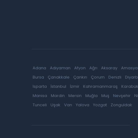
Adana
Adıyaman
Afyon
Ağrı
Aksaray
Amasya
Bursa
Çanakkale
Çankırı
Çorum
Denizli
Diyarb
Isparta
İstanbul
İzmir
Kahramanmaraş
Karabü
Manisa
Mardin
Mersin
Muğla
Muş
Nevşehir
N
Tunceli
Uşak
Van
Yalova
Yozgat
Zonguldak