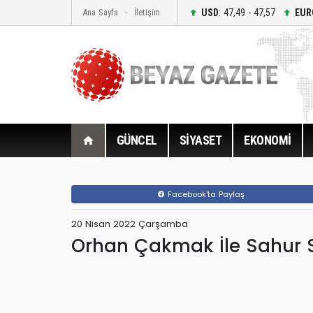
USD
: 47,49 - 47,57
EUR
Ana Sayfa
İletişim
GÜNCEL
SİYASET
EKONOMİ
Facebook'ta Paylaş
20 Nisan 2022 Çarşamba
Orhan Çakmak İle Sahur S