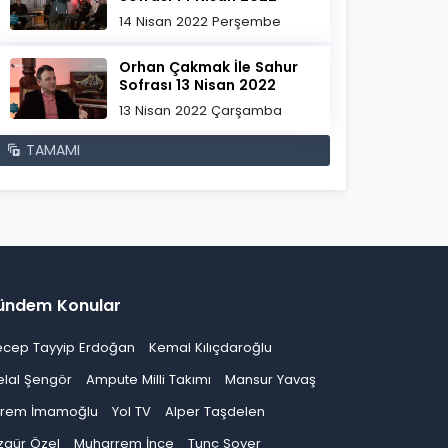
14 Nisan 2022 Perşembe
Orhan Çakmak İle Sahur
Sofrası 13 Nisan 2022
13 Nisan 2022 Çarşamba
TAMAMI
ündem Konular
ecep Tayyip Erdoğan
Kemal Kılıçdaroğlu
elal Şengör
Ampute Milli Takımı
Mansur Yavaş
krem İmamoğlu
Yol TV
Alper Taşdelen
zgür Özel
Muharrem İnce
Tunç Soyer