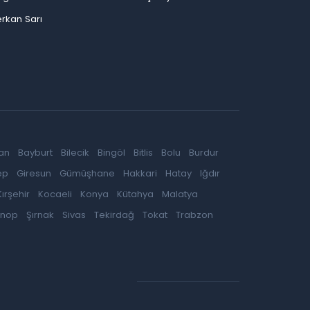
rkan Sarı
an
Bayburt
Bilecik
Bingöl
Bitlis
Bolu
Burdur
ep
Giresun
Gümüşhane
Hakkari
Hatay
Iğdır
Kırşehir
Kocaeli
Konya
Kütahya
Malatya
inop
Şırnak
Sivas
Tekirdağ
Tokat
Trabzon