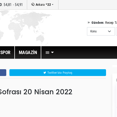
O
: 54,81 - 54,91
Ankara
º22
Gündem:
Recep T
SPOR
MAGAZİN
Twitter'da Paylaş
ofrası 20 Nisan 2022