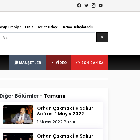
ayyip Erdoğan
-
Putin
-
Devlet Bahçeli
-
Kemal Kılıçdaroğlu
Ara
MANŞETLER
VİDEO
SON DAKİKA
Diğer Bölümler -
Tamamı
Orhan Çakmak İle Sahur
Sofrası 1 Mayıs 2022
1 Mayıs 2022 Pazar
Orhan Çakmak İle Sahur