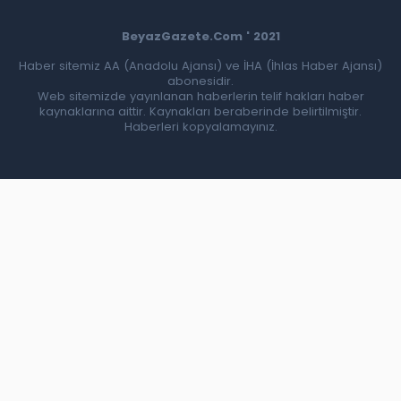
BeyazGazete.Com ' 2021
Haber sitemiz AA (Anadolu Ajansı) ve İHA (İhlas Haber Ajansı)
abonesidir.
Web sitemizde yayınlanan haberlerin telif hakları haber
kaynaklarına aittir. Kaynakları beraberinde belirtilmiştir.
Haberleri kopyalamayınız.