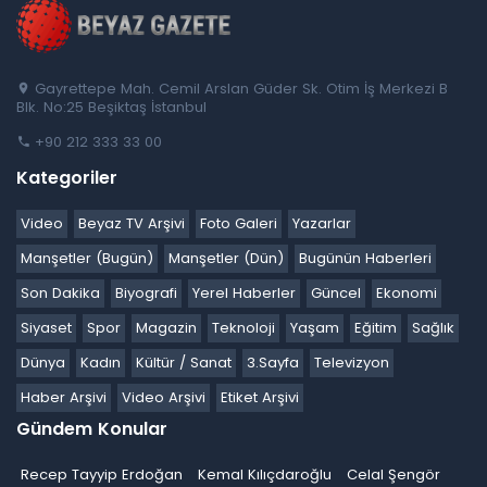
Gayrettepe Mah. Cemil Arslan Güder Sk. Otim İş Merkezi B
Blk. No:25 Beşiktaş İstanbul
+90 212 333 33 00
Kategoriler
Video
Beyaz TV Arşivi
Foto Galeri
Yazarlar
Manşetler (Bugün)
Manşetler (Dün)
Bugünün Haberleri
Son Dakika
Biyografi
Yerel Haberler
Güncel
Ekonomi
Siyaset
Spor
Magazin
Teknoloji
Yaşam
Eğitim
Sağlık
Dünya
Kadın
Kültür / Sanat
3.Sayfa
Televizyon
Haber Arşivi
Video Arşivi
Etiket Arşivi
Gündem Konular
Recep Tayyip Erdoğan
Kemal Kılıçdaroğlu
Celal Şengör