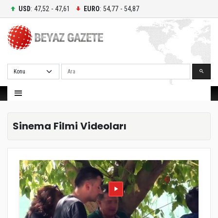
USD
: 47,52 - 47,61
EURO
: 54,77 - 54,87
Ara
Sinema Filmi Videoları