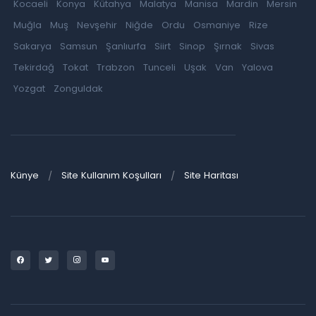
Kocaeli
Konya
Kütahya
Malatya
Manisa
Mardin
Mersin
Muğla
Muş
Nevşehir
Niğde
Ordu
Osmaniye
Rize
Sakarya
Samsun
Şanlıurfa
Siirt
Sinop
Şırnak
Sivas
Tekirdağ
Tokat
Trabzon
Tunceli
Uşak
Van
Yalova
Yozgat
Zonguldak
Künye
Site Kullanım Koşulları
Site Haritası