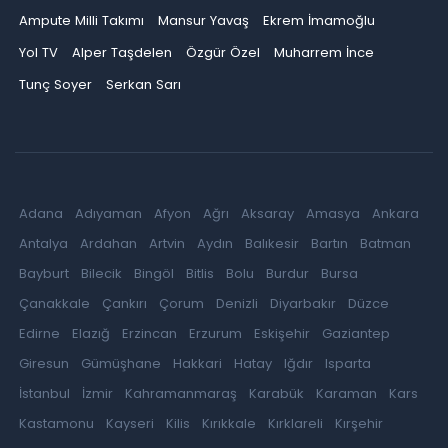
Ampute Milli Takımı
Mansur Yavaş
Ekrem İmamoğlu
Yol TV
Alper Taşdelen
Özgür Özel
Muharrem İnce
Tunç Soyer
Serkan Sarı
Adana
Adıyaman
Afyon
Ağrı
Aksaray
Amasya
Ankara
Antalya
Ardahan
Artvin
Aydın
Balıkesir
Bartın
Batman
Bayburt
Bilecik
Bingöl
Bitlis
Bolu
Burdur
Bursa
Çanakkale
Çankırı
Çorum
Denizli
Diyarbakır
Düzce
Edirne
Elazığ
Erzincan
Erzurum
Eskişehir
Gaziantep
Giresun
Gümüşhane
Hakkari
Hatay
Iğdır
Isparta
İstanbul
İzmir
Kahramanmaraş
Karabük
Karaman
Kars
Kastamonu
Kayseri
Kilis
Kırıkkale
Kırklareli
Kırşehir