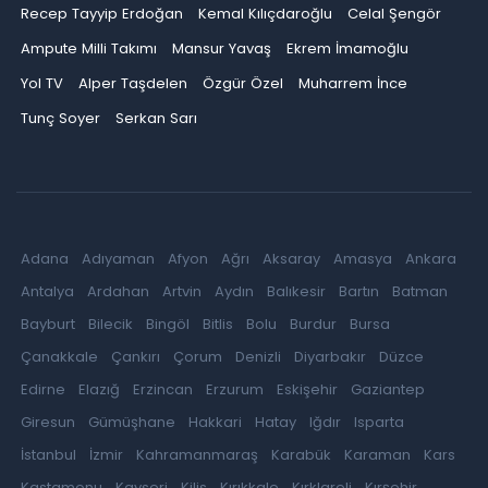
Recep Tayyip Erdoğan
Kemal Kılıçdaroğlu
Celal Şengör
Ampute Milli Takımı
Mansur Yavaş
Ekrem İmamoğlu
Yol TV
Alper Taşdelen
Özgür Özel
Muharrem İnce
Tunç Soyer
Serkan Sarı
Adana
Adıyaman
Afyon
Ağrı
Aksaray
Amasya
Ankara
Antalya
Ardahan
Artvin
Aydın
Balıkesir
Bartın
Batman
Bayburt
Bilecik
Bingöl
Bitlis
Bolu
Burdur
Bursa
Çanakkale
Çankırı
Çorum
Denizli
Diyarbakır
Düzce
Edirne
Elazığ
Erzincan
Erzurum
Eskişehir
Gaziantep
Giresun
Gümüşhane
Hakkari
Hatay
Iğdır
Isparta
İstanbul
İzmir
Kahramanmaraş
Karabük
Karaman
Kars
Kastamonu
Kayseri
Kilis
Kırıkkale
Kırklareli
Kırşehir