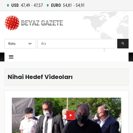
USD
: 47,49 - 47,57
EURO
: 54,81 - 54,91
Ara
Nihai Hedef Videoları