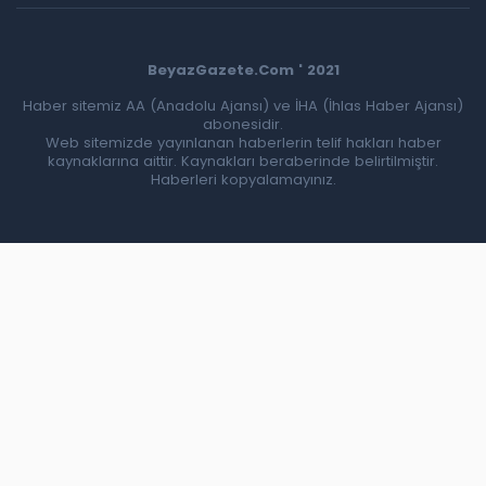
BeyazGazete.Com ' 2021
Haber sitemiz AA (Anadolu Ajansı) ve İHA (İhlas Haber Ajansı)
abonesidir.
Web sitemizde yayınlanan haberlerin telif hakları haber
kaynaklarına aittir. Kaynakları beraberinde belirtilmiştir.
Haberleri kopyalamayınız.