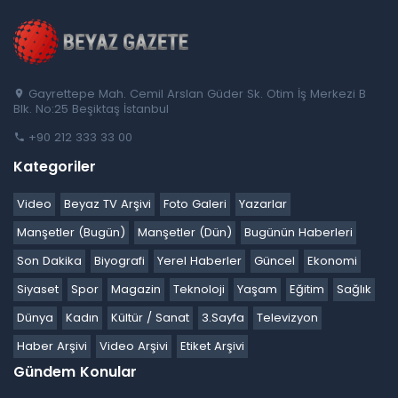
Gayrettepe Mah. Cemil Arslan Güder Sk. Otim İş Merkezi B
Blk. No:25 Beşiktaş İstanbul
+90 212 333 33 00
Kategoriler
Video
Beyaz TV Arşivi
Foto Galeri
Yazarlar
Manşetler (Bugün)
Manşetler (Dün)
Bugünün Haberleri
Son Dakika
Biyografi
Yerel Haberler
Güncel
Ekonomi
Siyaset
Spor
Magazin
Teknoloji
Yaşam
Eğitim
Sağlık
Dünya
Kadın
Kültür / Sanat
3.Sayfa
Televizyon
Haber Arşivi
Video Arşivi
Etiket Arşivi
Gündem Konular