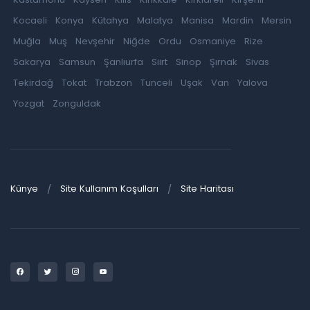
Kocaeli
Konya
Kütahya
Malatya
Manisa
Mardin
Mersin
Muğla
Muş
Nevşehir
Niğde
Ordu
Osmaniye
Rize
Sakarya
Samsun
Şanlıurfa
Siirt
Sinop
Şırnak
Sivas
Tekirdağ
Tokat
Trabzon
Tunceli
Uşak
Van
Yalova
Yozgat
Zonguldak
Künye
Site Kullanım Koşulları
Site Haritası