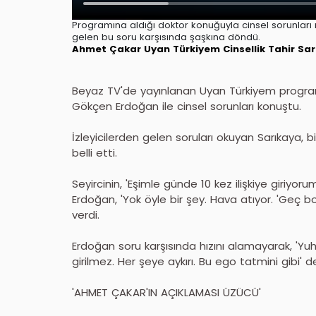
Programına aldığı doktor konuğuyla cinsel sorunları
gelen bu soru karşısında şaşkına döndü.
Ahmet Çakar
Uyan Türkiyem
Cinsellik
Tahir Sa
Beyaz TV'de yayınlanan Uyan Türkiyem program
Gökçen Erdoğan ile cinsel sorunları konuştu.
İzleyicilerden gelen soruları okuyan Sarıkaya, b
belli etti.
Seyircinin, 'Eşimle günde 10 kez ilişkiye giriyor
Erdoğan, 'Yok öyle bir şey. Hava atıyor. 'Geç boş
verdi.
Erdoğan soru karşısında hızını alamayarak, 'Yuh y
girilmez. Her şeye aykırı. Bu ego tatmini gibi' d
'AHMET ÇAKAR'IN AÇIKLAMASI ÜZÜCÜ'