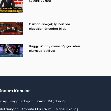
kaydını bekledi
Osman Gökçek, İyi Parti'de
olacakları önceden bildi...
Huggy Wuggy oyuncağı çocukları
olumsuz etkiliyor
ündem Konular
ecep Tayyip Erdoğan
Kemal Kılıçdaroğlu
elal Şengör
Ampute Milli Takımı
Mansur Yavaş