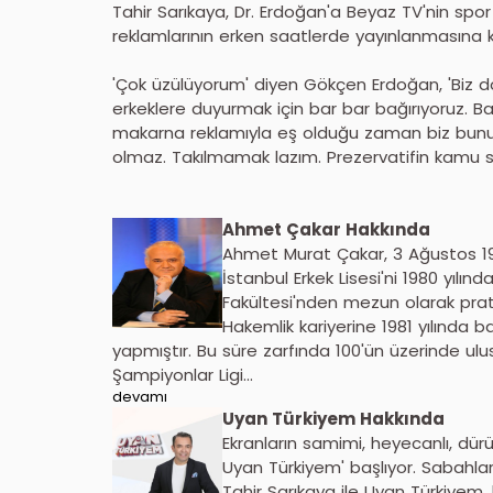
Tahir Sarıkaya, Dr. Erdoğan'a Beyaz TV'nin spo
reklamlarının erken saatlerde yayınlanmasına k
'Çok üzülüyorum' diyen Gökçen Erdoğan, 'Biz d
erkeklere duyurmak için bar bar bağırıyoruz. Ba
makarna reklamıyla eş olduğu zaman biz bunu n
olmaz. Takılmamak lazım. Prezervatifin kamu 
Ahmet Çakar Hakkında
Ahmet Murat Çakar, 3 Ağustos 196
İstanbul Erkek Lisesi'ni 1980 yılın
Fakültesi'nden mezun olarak prat
Hakemlik kariyerine 1981 yılında b
yapmıştır. Bu süre zarfında 100'ün üzerinde ul
Şampiyonlar Ligi...
devamı
Uyan Türkiyem Hakkında
Ekranların samimi, heyecanlı, dürü
Uyan Türkiyem' başlıyor. Sabahlar
Tahir Sarıkaya ile Uyan Türkiyem,