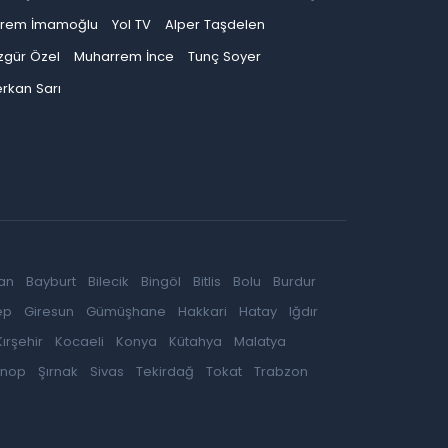
krem İmamoğlu
Yol TV
Alper Taşdelen
zgür Özel
Muharrem İnce
Tunç Soyer
rkan Sarı
an
Bayburt
Bilecik
Bingöl
Bitlis
Bolu
Burdur
ep
Giresun
Gümüşhane
Hakkari
Hatay
Iğdır
Kırşehir
Kocaeli
Konya
Kütahya
Malatya
inop
Şırnak
Sivas
Tekirdağ
Tokat
Trabzon