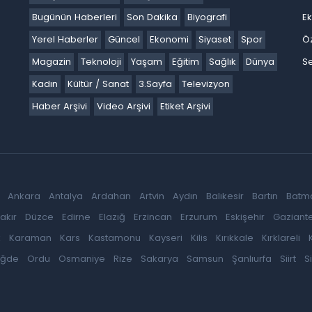
Bugünün Haberleri
Son Dakika
Biyografi
E
Yerel Haberler
Güncel
Ekonomi
Siyaset
Spor
Ö
Magazin
Teknoloji
Yaşam
Eğitim
Sağlık
Dünya
Se
Kadın
Kültür / Sanat
3.Sayfa
Televizyon
Haber Arşivi
Video Arşivi
Etiket Arşivi
Ankara
Antalya
Ardahan
Artvin
Aydın
Balıkesir
Bartın
Batm
akır
Düzce
Edirne
Elazığ
Erzincan
Erzurum
Eskişehir
Gaziant
k
Karaman
Kars
Kastamonu
Kayseri
Kilis
Kırıkkale
Kırklareli
iğde
Ordu
Osmaniye
Rize
Sakarya
Samsun
Şanlıurfa
Siirt
S