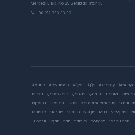
Merkezi B Blk. No:25 Beşiktaş İstanbul
+90 212 333 33 00
Adana
Adıyaman
Afyon
Ağrı
Aksaray
Amasya
Bursa
Çanakkale
Çankırı
Çorum
Denizli
Diyarb
Isparta
İstanbul
İzmir
Kahramanmaraş
Karabü
Manisa
Mardin
Mersin
Muğla
Muş
Nevşehir
N
Tunceli
Uşak
Van
Yalova
Yozgat
Zonguldak