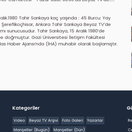
alık.1980 Tahir Sarıkaya kaç yaşında : 45 Burcu: Yay
Şereflikoçhisar, Ankara Tahir Sarıkaya Beyaz TV’de
ı sunucusudur. Tahir Sarıkaya, 15 Aralık 1980’de
de doğmuştur. Gazi Üniversitesi İletişim Fakültesi
hlas Haber Ajansı’nda (İHA) muhabir olarak başlamıştır.
Kategoriler
G
Video
Beyaz TV Arşivi
Foto Galeri
Yazarlar
R
Manşetler (Bugün)
Manşetler (Dün)
C