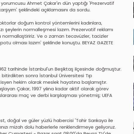
r yorumcusu Ahmet Çakar'ın dün yaptığı 'Prezervatif
arşıyım' şeklindeki açıklamasını da sordu.
oktorlar doğum kontrol yöntemlerini kadınlara,
zı şeylerin normalleşmesi lazım. Prezervatif reklamı
ormallaştiririz. Ve o zaman tecavüzler, tacizler
spotu olması lazım' şeklinde konuştu. BEYAZ GAZETE
2 tarihinde İstanbul'un Beşiktaş ilçesinde doğmuştur.
da bitirdikten sonra İstanbul Üniversitesi Tıp
isyen hekim olarak meslek hayatına başlamıştır.
aşlayan Çakar, 1997 yılına kadar aktif olarak görev
uslararası maç ve derbi karşılaşması yönetmiş; UEFA
st, doğal ve güler yüzlü habercisi 'Tahir Sarıkaya ile
ınızı mizah dolu haberlerle renklendirmeye geliyoruz.
 her Cumartesi - Pazar saat 08:00'da Beyaz TV'de......