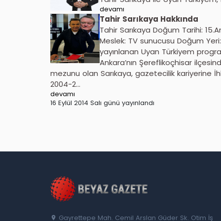
devamı
Tahir Sarıkaya Hakkında
Tahir Sarıkaya Doğum Tarihi: 15.Ar
Meslek: TV sunucusu Doğum Yeri: 
yayınlanan Uyan Türkiyem program
Ankara’nın Şereflikoçhisar ilçesin
mezunu olan Sarıkaya, gazetecilik kariyerine İ
2004-2...
devamı
16 Eylül 2014 Salı günü yayınlandı
Gayrettepe Mah. Cemil Arslan Güder Sk. Otim İş