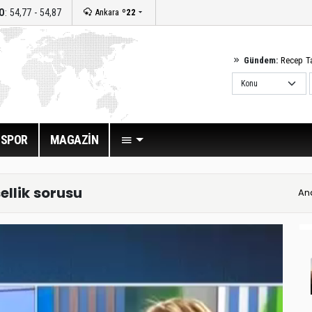
O
: 54,77 - 54,87
Ankara
º22
Gündem:
Recep T
SPOR
MAGAZİN
ellik sorusu
An