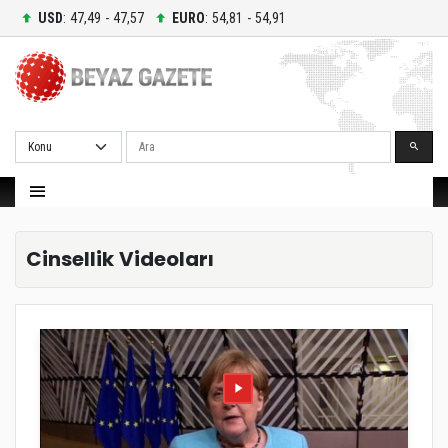
USD
: 47,49 - 47,57
EURO
: 54,81 - 54,91
Ara
Cinsellik Videoları