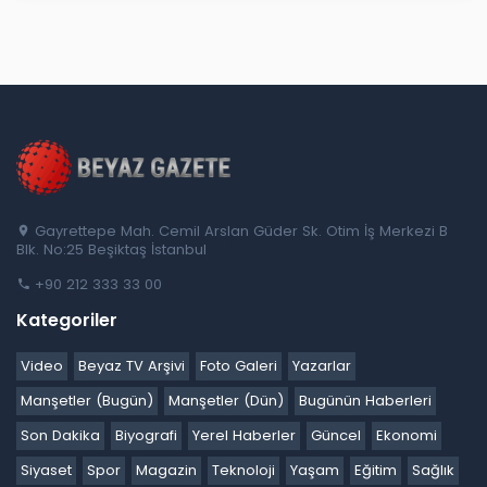
Gayrettepe Mah. Cemil Arslan Güder Sk. Otim İş Merkezi B
Blk. No:25 Beşiktaş İstanbul
+90 212 333 33 00
Kategoriler
Video
Beyaz TV Arşivi
Foto Galeri
Yazarlar
Manşetler (Bugün)
Manşetler (Dün)
Bugünün Haberleri
Son Dakika
Biyografi
Yerel Haberler
Güncel
Ekonomi
Siyaset
Spor
Magazin
Teknoloji
Yaşam
Eğitim
Sağlık