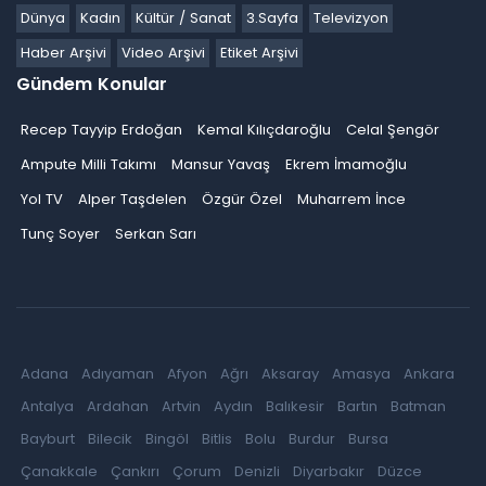
Dünya
Kadın
Kültür / Sanat
3.Sayfa
Televizyon
Haber Arşivi
Video Arşivi
Etiket Arşivi
Gündem Konular
Recep Tayyip Erdoğan
Kemal Kılıçdaroğlu
Celal Şengör
Ampute Milli Takımı
Mansur Yavaş
Ekrem İmamoğlu
Yol TV
Alper Taşdelen
Özgür Özel
Muharrem İnce
Tunç Soyer
Serkan Sarı
Adana
Adıyaman
Afyon
Ağrı
Aksaray
Amasya
Ankara
Antalya
Ardahan
Artvin
Aydın
Balıkesir
Bartın
Batman
Bayburt
Bilecik
Bingöl
Bitlis
Bolu
Burdur
Bursa
Çanakkale
Çankırı
Çorum
Denizli
Diyarbakır
Düzce