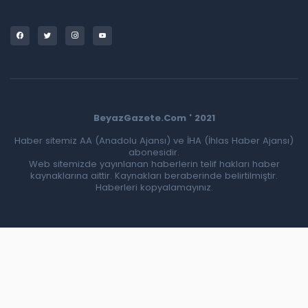
BeyazGazete.Com ' 2021
Haber sitemiz AA (Anadolu Ajansı) ve İHA (İhlas Haber Ajansı)
abonesidir.
Web sitemizde yayınlanan haberlerin telif hakları haber
kaynaklarına aittir. Kaynakları beraberinde belirtilmiştir.
Haberleri kopyalamayınız.