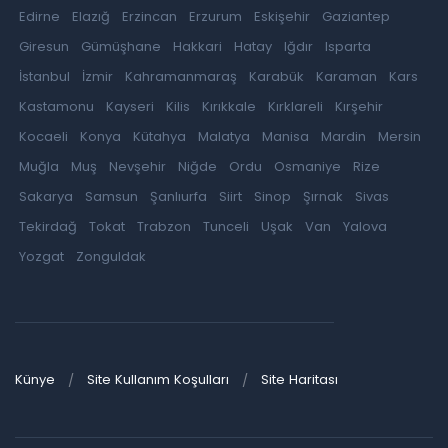
Edirne
Elazığ
Erzincan
Erzurum
Eskişehir
Gaziantep
Giresun
Gümüşhane
Hakkari
Hatay
Iğdır
Isparta
İstanbul
İzmir
Kahramanmaraş
Karabük
Karaman
Kars
Kastamonu
Kayseri
Kilis
Kırıkkale
Kırklareli
Kırşehir
Kocaeli
Konya
Kütahya
Malatya
Manisa
Mardin
Mersin
Muğla
Muş
Nevşehir
Niğde
Ordu
Osmaniye
Rize
Sakarya
Samsun
Şanlıurfa
Siirt
Sinop
Şırnak
Sivas
Tekirdağ
Tokat
Trabzon
Tunceli
Uşak
Van
Yalova
Yozgat
Zonguldak
Künye
Site Kullanım Koşulları
Site Haritası