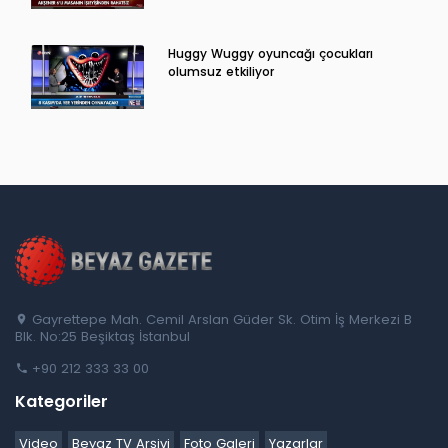
Huggy Wuggy oyuncağı çocukları
olumsuz etkiliyor
Gayrettepe Mah. Cemil Arslan Güder Sk. Otim İş Merkezi B
Blk. No:25 Beşiktaş İstanbul
+90 212 333 33 00
Kategoriler
Video
Beyaz TV Arşivi
Foto Galeri
Yazarlar