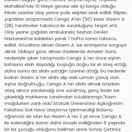
Mahallesi'nde 10 Mayıs gecesi aile içi kavga olduğu
ihbarı üzerine olay yerine polis ekipleri sevk edildi. Ekipler,
yaptıkları araştırmada Cengiz A'nın (50) karısı Gizem A.
(28) tarafından tabanca ile vurulduğunu tespit etti.
Olay yerine çağrılan ambulansla Seyhan Devlet
Hastanesi'ne kaldırılan yaralı, 1 hafta sonra taburcu
edildi. Gözaltına alınan Gizem A. ise emniyette sorguya
alındı. İddiaya göre, alınan ifadelerde Anneler Günü
nedeniyle çıkan tartışmada Cengiz A.'nın önce eşinin
kafasına silah dayadığı, boşluğa doğru bir el ateş ettiği,
daha sonra da silahı yatağın üzerine attığı, bu nedenle
korkan Gizem A.'nın silahı alıp eski uzman çavuş olan
eşine doğrulttuğu, Cengiz A.'nın silahı almak isterken
ateş alınca yaralandığı öne sürülmüş, genç kadın ise
çıkarıldığı mahkeme tarafından tutuklanmıştı."Kızım
mağdurken zanlı oldu"Atatürk Üniversitesi Açıköğretim
Fakültesi Sivil Hava Ulaştırma İşletmeciliği Bölümü
öğrencisi de olan kızı Gizem A.'nın 2 yıl önce Cengiz A.
ile evlendiğini, kızının daha önceki evliliğinden 9 yaşında
bir kız çocuğu olduğunu belirten anne Sonay Çetinöz