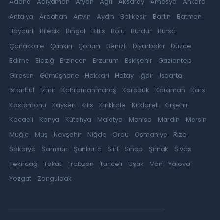
Adana
Adıyaman
Afyon
Ağrı
Aksaray
Amasya
Ankara
Antalya
Ardahan
Artvin
Aydın
Balıkesir
Bartın
Batman
Bayburt
Bilecik
Bingöl
Bitlis
Bolu
Burdur
Bursa
Çanakkale
Çankırı
Çorum
Denizli
Diyarbakır
Düzce
Edirne
Elazığ
Erzincan
Erzurum
Eskişehir
Gaziantep
Giresun
Gümüşhane
Hakkari
Hatay
Iğdır
Isparta
İstanbul
İzmir
Kahramanmaraş
Karabük
Karaman
Kars
Kastamonu
Kayseri
Kilis
Kırıkkale
Kırklareli
Kırşehir
Kocaeli
Konya
Kütahya
Malatya
Manisa
Mardin
Mersin
Muğla
Muş
Nevşehir
Niğde
Ordu
Osmaniye
Rize
Sakarya
Samsun
Şanlıurfa
Siirt
Sinop
Şırnak
Sivas
Tekirdağ
Tokat
Trabzon
Tunceli
Uşak
Van
Yalova
Yozgat
Zonguldak