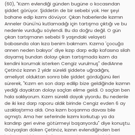
(60), "Kızım evlendiği günden bugüne o kocasından
şiddet görüyor. Şiddetin de bir sebebi yok. Her şeyi
bahane edip kızımı dövüyor. Çıkan haberlerde kızımın
Anneler Günü'nü kutlamadığı için tartışma çıktığı ve bu
nedenle vurduğu söylendi. Bu da doğru değil. O gün
çıkan tartışmanın sebebi 9 yaşındaki velayeti
babasında olan kıza benim bakmam. Kızıma 'çocuğa
annen neden bakıyor' diye kızıp darp edip kafasına silah
dayamış bundan dolayı çıkan tartışmada kızım da
kendini korumak isterken Cengiz vurulmuş" dediAnne
Çetinöz kızının 2 yıldır sürekli şiddete uğradığını,
ameliyat olduktan sonra bile şiddet gördüğünü ileri
sürerek, "Kızım en son darp edilip bize geldiğinde kızımın
yediği dayaktan dolayı saçları elime geldi. O saçları ben
hala saklıyorum. Kızım sürekli dayak yiyordu. Bu nedenle
de iki kez darp raporu aldık birinde Cengiz evden 6 ay
uzaklaştırma aldı. Ona kızım boşanma davası bile
açmıştı. Ama her seferinde kızımı korkutup ya da
kandırıp geri evine götürmeyi başarıyordu" diye konuştu.
Gözyaşları döken Çetinöz, kızının evlendiğinden beri