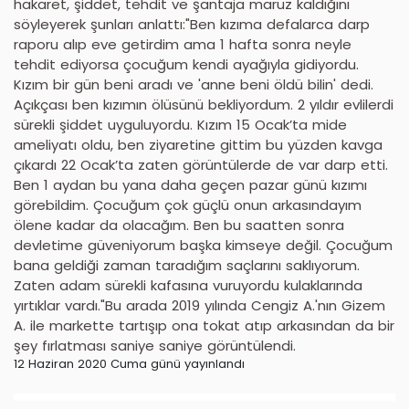
hakaret, şiddet, tehdit ve şantaja maruz kaldığını
söyleyerek şunları anlattı:"Ben kızıma defalarca darp
raporu alıp eve getirdim ama 1 hafta sonra neyle
tehdit ediyorsa çocuğum kendi ayağıyla gidiyordu.
Kızım bir gün beni aradı ve 'anne beni öldü bilin' dedi.
Açıkçası ben kızımın ölüsünü bekliyordum. 2 yıldır evlilerdi
sürekli şiddet uyguluyordu. Kızım 15 Ocak’ta mide
ameliyatı oldu, ben ziyaretine gittim bu yüzden kavga
çıkardı 22 Ocak’ta zaten görüntülerde de var darp etti.
Ben 1 aydan bu yana daha geçen pazar günü kızımı
görebildim. Çocuğum çok güçlü onun arkasındayım
ölene kadar da olacağım. Ben bu saatten sonra
devletime güveniyorum başka kimseye değil. Çocuğum
bana geldiği zaman taradığım saçlarını saklıyorum.
Zaten adam sürekli kafasına vuruyordu kulaklarında
yırtıklar vardı."Bu arada 2019 yılında Cengiz A.'nın Gizem
A. ile markette tartışıp ona tokat atıp arkasından da bir
şey fırlatması saniye saniye görüntülendi.
12 Haziran 2020 Cuma günü yayınlandı