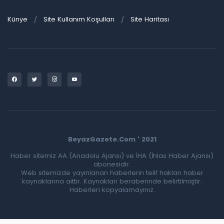
Künye
Site Kullanım Koşulları
Site Haritası
BeyazGazete.Com ' 2021
Haber sitemiz AA (Anadolu Ajansı) ve İHA (İhlas Haber Ajansı)
abonesidir.
Web sitemizde yayınlanan haberlerin telif hakları haber
kaynaklarına aittir. Kaynakları beraberinde belirtilmiştir.
Haberleri kopyalamayınız.