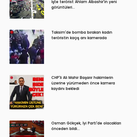
İşte terörist Ahlam Albashir'in yeni
görüntüleri…
Taksim'de bomba bırakan kadın
teröristin kaçış anı kamerada
CHP'li Ali Mahir Başarır hakimlerin
üzerine yürümeden önce kamera
kaydını bekledi
Osman Gökçek, İyi Parti'de olacakları
önceden bildi...