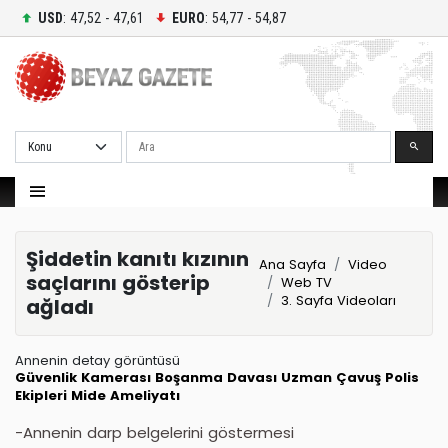
USD
: 47,52 - 47,61
EURO
: 54,77 - 54,87
Ara
Şiddetin kanıtı kızının
Ana Sayfa
Video
saçlarını gösterip
Web TV
3. Sayfa Videoları
ağladı
Annenin detay görüntüsü
Güvenlik Kamerası
Boşanma Davası
Uzman Çavuş
Polis
Ekipleri
Mide Ameliyatı
-Annenin darp belgelerini göstermesi