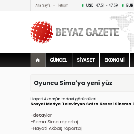
USD
: 47,51 - 47,59
EUR
Ana Sayfa
İletişim
GÜNCEL
SİYASET
EKONOMİ
Oyuncu Sima'ya yeni yüz
Hayati Akbaş'ın tedavi görüntüleri
Sosyal Medya
Televizyon
Safra Kesesi
Sinema F
-detaylar
-Sema Sima röportaj
-Hayati Akbaş röportaj