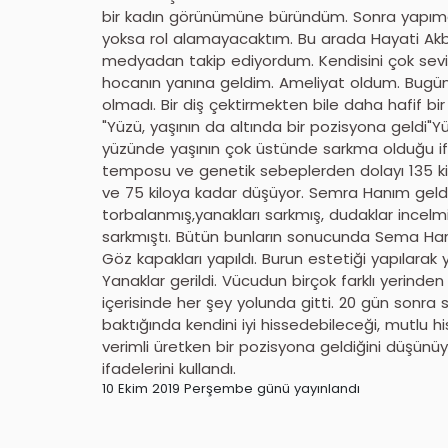
bir kadın görünümüne büründüm. Sonra yapımcıl
yoksa rol alamayacaktım. Bu arada Hayati Akba
medyadan takip ediyordum. Kendisini çok sev
hocanın yanına geldim. Ameliyat oldum. Bugün
olmadı. Bir diş çektirmekten bile daha hafif bi
"Yüzü, yaşının da altında bir pozisyona geldi
yüzünde yaşının çok üstünde sarkma olduğu if
temposu ve genetik sebeplerden dolayı 135 ki
ve 75 kiloya kadar düşüyor. Semra Hanım geldi
torbalanmış,yanakları sarkmış, dudaklar incel
sarkmıştı. Bütün bunların sonucunda Sema Hanı
Göz kapakları yapıldı. Burun estetiği yapılarak 
Yanaklar gerildi. Vücudun birçok farklı yerinden
içerisinde her şey yolunda gitti. 20 gün sonra
baktığında kendini iyi hissedebileceği, mutlu h
verimli üretken bir pozisyona geldiğini düşünüy
ifadelerini kullandı.
10 Ekim 2019 Perşembe günü yayınlandı