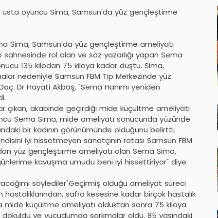
en usta oyuncu Sima, Samsun'da yüz gençleştirme
ema Sima, Samsun'da yüz gençleştirme ameliyatı
tro sahnesinde rol alan ve söz yazarlığı yapan Sema
ucu 135 kilodan 75 kiloya kadar düştü. Sima,
malar nedeniyle Samsun FBM Tıp Merkezinde yüz
 Doç. Dr Hayati Akbaş, "Sema Hanımı yeniden
i.
dar çıkan, akabinde geçirdiği mide küçültme ameliyatı
oyuncu Sema Sima, mide ameliyatı sonucunda yüzünde
ndaki bir kadının görünümünde olduğunu belirtti.
disini iyi hissetmeyen sanatçının rotası Samsun FBM
ından yüz gençleştirme ameliyatı olan Sema Sima,
ünlerime kavuşma umudu beni iyi hissettiriyor" diye
cağımı söylediler"Geçirmiş olduğu ameliyat süreci
 hastalıklarından, safra kesesine kadar birçok hastalık
a mide küçültme ameliyatı olduktan sonra 75 kiloya
 döküldü ve vücudumda sarkmalar oldu. 85 yaşındaki