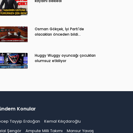
kaydını bekledi
Osman Gökçek, İyi Parti'de
olacakları önceden bildi...
Huggy Wuggy oyuncağı çocukları
olumsuz etkiliyor
ündem Konular
ecep Tayyip Erdoğan
Kemal Kılıçdaroğlu
elal Şengör
Ampute Milli Takımı
Mansur Yavaş