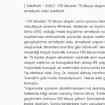
( SAMSUN - ÖZEL)- 135 kilodan 75 kiloya düş
ameliyatı oldu SAMSUN
- 135 kilodan 75 kiloya düşen usta oyuncu S
oldu.Birçok sinema filminde, dizilerde ve tiya
Sima (65), olduğu mide küçültme ameliyatı son
zayıflaması neticesinde yüzünde oluşan sark
gençleştirme ameliyatı oldu. Ameliyatı yapan
oluşturduk. Ekranlara bomba gibi dönecek" ded
Geçirdiği birçok hastalık sonucu 135 kiloya ka
ile 75 kadar düşen ekranların tanındık ismi 
oluşan sarkma ve buruşuklardan dolayı 85 yaşı
Yüzündeki buruşuk ve sarkmalar sonucunda ken
Tıp Merkezi oldu. Doç. Dr. Hayati Akbaş taraf
"Kendimi çok mutlu hissediyorum. Tekrar eski g
konuştu.
"Yapımcılar yüzümü düzeltmezsem rol alamaya
hakkında bilgi veren sanatçı Sema Sima, "Kadın
geçirmem sonucu 135 kiloya çıktım. Sonrasınd
kadar düştüm. Sonra birdenbire tüm vücudum