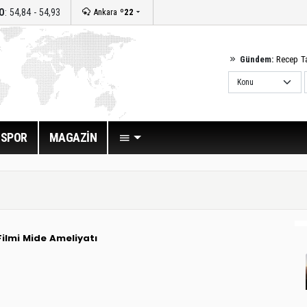
O
: 54,84 - 54,93
Ankara
º22
Gündem:
Recep T
SPOR
MAGAZİN
ilmi
Mide Ameliyatı