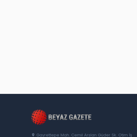
Gayrettepe Mah. Cemil Arslan Güder Sk. Otim İş