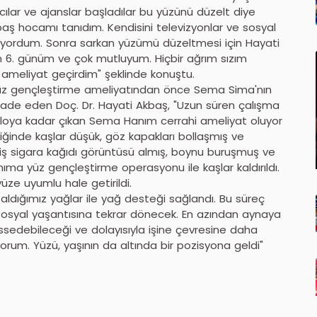
ar ve ajanslar başladılar bu yüzünü düzelt diye
ş hocamı tanıdım. Kendisini televizyonlar ve sosyal
iyordum. Sonra sarkan yüzümü düzeltmesi için Hayati
 6. günüm ve çok mutluyum. Hiçbir ağrım sızım
r ameliyat geçirdim" şeklinde konuştu.
"Yüz gençleştirme ameliyatından önce Sema Sima'nın
ade eden Doç. Dr. Hayati Akbaş, "Uzun süren çalışma
loya kadar çıkan Sema Hanım cerrahi ameliyat oluyor
ğinde kaşlar düşük, göz kapakları bollaşmış ve
miş sigara kağıdı görüntüsü almış, boynu buruşmuş ve
ma yüz gençleştirme operasyonu ile kaşlar kaldırıldı.
yüze uyumlu hale getirildi.
 aldığımız yağlar ile yağ desteği sağlandı. Bu süreç
 sosyal yaşantısına tekrar dönecek. En azından aynaya
issedebileceği ve dolayısıyla işine çevresine daha
orum. Yüzü, yaşının da altında bir pozisyona geldi"