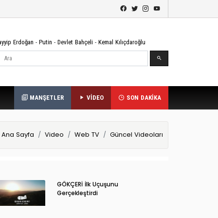
ayyip Erdoğan
-
Putin
-
Devlet Bahçeli
-
Kemal Kılıçdaroğlu
Ara
MANŞETLER
VİDEO
SON DAKİKA
Ana Sayfa
Video
Web TV
Güncel Videoları
GÖKÇERİ İlk Uçuşunu
Gerçekleştirdi