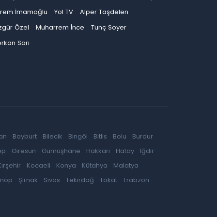
krem İmamoğlu
Yol TV
Alper Taşdelen
zgür Özel
Muharrem İnce
Tunç Soyer
rkan Sarı
an
Bayburt
Bilecik
Bingöl
Bitlis
Bolu
Burdur
ep
Giresun
Gümüşhane
Hakkari
Hatay
Iğdır
Kırşehir
Kocaeli
Konya
Kütahya
Malatya
inop
Şırnak
Sivas
Tekirdağ
Tokat
Trabzon