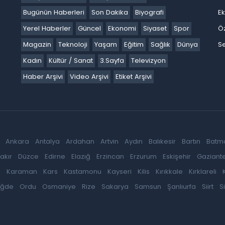
Bugünün Haberleri
Son Dakika
Biyografi
E
Yerel Haberler
Güncel
Ekonomi
Siyaset
Spor
Ö
Magazin
Teknoloji
Yaşam
Eğitim
Sağlık
Dünya
Se
Kadın
Kültür / Sanat
3.Sayfa
Televizyon
Haber Arşivi
Video Arşivi
Etiket Arşivi
Ankara
Antalya
Ardahan
Artvin
Aydın
Balıkesir
Bartın
Batm
akır
Düzce
Edirne
Elazığ
Erzincan
Erzurum
Eskişehir
Gaziant
k
Karaman
Kars
Kastamonu
Kayseri
Kilis
Kırıkkale
Kırklareli
iğde
Ordu
Osmaniye
Rize
Sakarya
Samsun
Şanlıurfa
Siirt
S