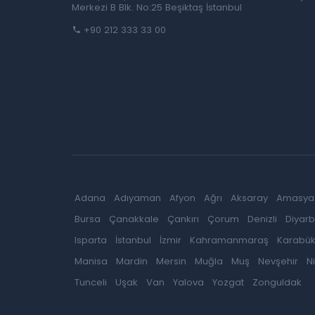
Merkezi B Blk. No:25 Beşiktaş İstanbul
+90 212 333 33 00
Adana
Adıyaman
Afyon
Ağrı
Aksaray
Amasya
Bursa
Çanakkale
Çankırı
Çorum
Denizli
Diyarb
Isparta
İstanbul
İzmir
Kahramanmaraş
Karabü
Manisa
Mardin
Mersin
Muğla
Muş
Nevşehir
N
Tunceli
Uşak
Van
Yalova
Yozgat
Zonguldak