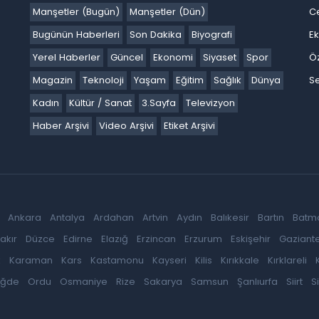
Manşetler (Bugün)
Manşetler (Dün)
C
Bugünün Haberleri
Son Dakika
Biyografi
E
Yerel Haberler
Güncel
Ekonomi
Siyaset
Spor
Ö
Magazin
Teknoloji
Yaşam
Eğitim
Sağlık
Dünya
Se
Kadın
Kültür / Sanat
3.Sayfa
Televizyon
Haber Arşivi
Video Arşivi
Etiket Arşivi
Ankara
Antalya
Ardahan
Artvin
Aydın
Balıkesir
Bartın
Batm
akır
Düzce
Edirne
Elazığ
Erzincan
Erzurum
Eskişehir
Gaziant
k
Karaman
Kars
Kastamonu
Kayseri
Kilis
Kırıkkale
Kırklareli
iğde
Ordu
Osmaniye
Rize
Sakarya
Samsun
Şanlıurfa
Siirt
S