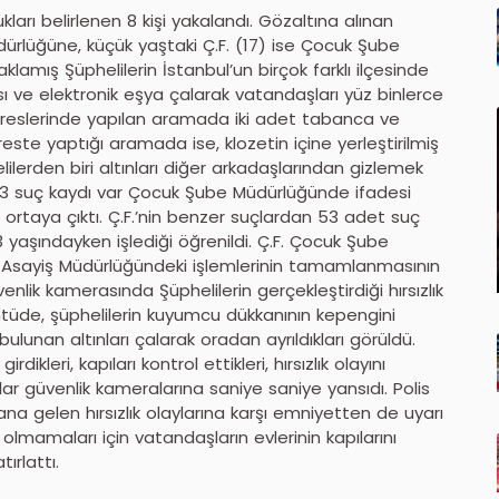
ukları belirlenen 8 kişi yakalandı. Gözaltına alınan
ürlüğüne, küçük yaştaki Ç.F. (17) ise Çocuk Şube
klamış Şüphelilerin İstanbul’un birçok farklı ilçesinde
ası ve elektronik eşya çalarak vatandaşları yüz binlerce
n adreslerinde yapılan aramada iki adet tabanca ve
adreste yaptığı aramada ise, klozetin içine yerleştirilmiş
ilerden biri altınları diğer arkadaşlarından gizlemek
nda 53 suç kaydı var Çocuk Şube Müdürlüğünde ifadesi
ğu ortaya çıktı. Ç.F.’nin benzer suçlardan 53 adet suç
3 yaşındayken işlediği öğrenildi. Ç.F. Çocuk Şube
 Asayiş Müdürlüğündeki işlemlerinin tamamlanmasının
venlik kamerasında Şüphelilerin gerçekleştirdiği hırsızlık
üntüde, şüphelilerin kuyumcu dükkanının kepengini
bulunan altınları çalarak oradan ayrıldıkları görüldü.
ikleri, kapıları kontrol ettikleri, hırsızlık olayını
lar güvenlik kameralarına saniye saniye yansıdı. Polis
dana gelen hırsızlık olaylarına karşı emniyetten de uyarı
u olmamaları için vatandaşların evlerinin kapılarını
ırlattı.