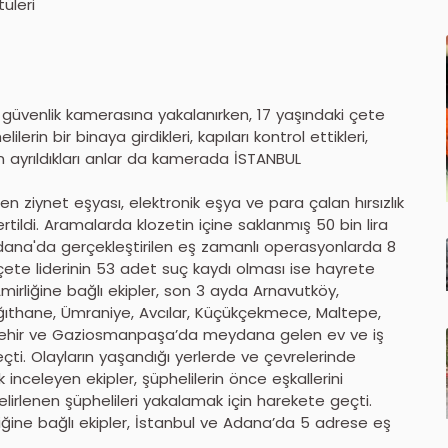
tüleri
 güvenlik kamerasına yakalanırken, 17 yaşındaki çete
lerin bir binaya girdikleri, kapıları kontrol ettikleri,
an ayrıldıkları anlar da kamerada İSTANBUL
den ziynet eşyası, elektronik eşya ve para çalan hırsızlık
ildi. Aramalarda klozetin içine saklanmış 50 bin lira
Adana'da gerçekleştirilen eş zamanlı operasyonlarda 8
 çete liderinin 53 adet suç kaydı olması ise hayrete
mirliğine bağlı ekipler, son 3 ayda Arnavutköy,
ağıthane, Ümraniye, Avcılar, Küçükçekmece, Maltepe,
kşehir ve Gaziosmanpaşa’da meydana gelen ev ve iş
geçti. Olayların yaşandığı yerlerde ve çevrelerinde
inceleyen ekipler, şüphelilerin önce eşkallerini
i belirlenen şüphelileri yakalamak için harekete geçti.
rliğine bağlı ekipler, İstanbul ve Adana’da 5 adrese eş