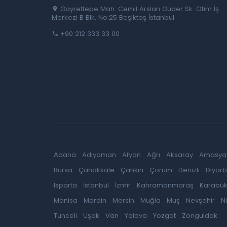
Gayrettepe Mah. Cemil Arslan Güder Sk. Otim İş
Merkezi B Blk. No:25 Beşiktaş İstanbul
+90 212 333 33 00
Adana
Adıyaman
Afyon
Ağrı
Aksaray
Amasya
Bursa
Çanakkale
Çankırı
Çorum
Denizli
Diyarb
Isparta
İstanbul
İzmir
Kahramanmaraş
Karabü
Manisa
Mardin
Mersin
Muğla
Muş
Nevşehir
N
Tunceli
Uşak
Van
Yalova
Yozgat
Zonguldak