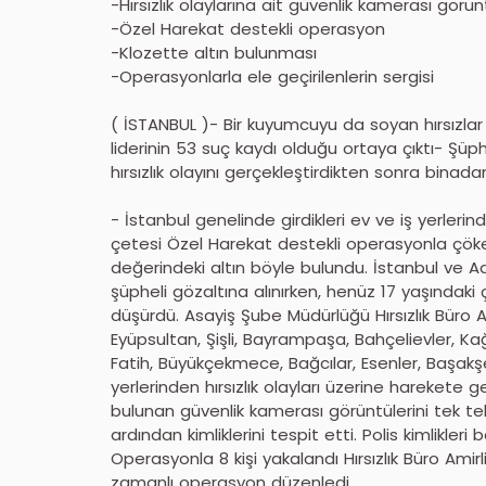
-Hırsızlık olaylarına ait güvenlik kamerası görün
-Özel Harekat destekli operasyon
-Klozette altın bulunması
-Operasyonlarla ele geçirilenlerin sergisi
( İSTANBUL )- Bir kuyumcuyu da soyan hırsızlar
liderinin 53 suç kaydı olduğu ortaya çıktı- Şüpheli
hırsızlık olayını gerçekleştirdikten sonra binad
- İstanbul genelinde girdikleri ev ve iş yerlerin
çetesi Özel Harekat destekli operasyonla çökert
değerindeki altın böyle bulundu. İstanbul ve 
şüpheli gözaltına alınırken, henüz 17 yaşındaki
düşürdü. Asayiş Şube Müdürlüğü Hırsızlık Büro A
Eyüpsultan, Şişli, Bayrampaşa, Bahçelievler, K
Fatih, Büyükçekmece, Bağcılar, Esenler, Başa
yerlerinden hırsızlık olayları üzerine harekete 
bulunan güvenlik kamerası görüntülerini tek tek 
ardından kimliklerini tespit etti. Polis kimlikler
Operasyonla 8 kişi yakalandı Hırsızlık Büro Ami
zamanlı operasyon düzenledi.