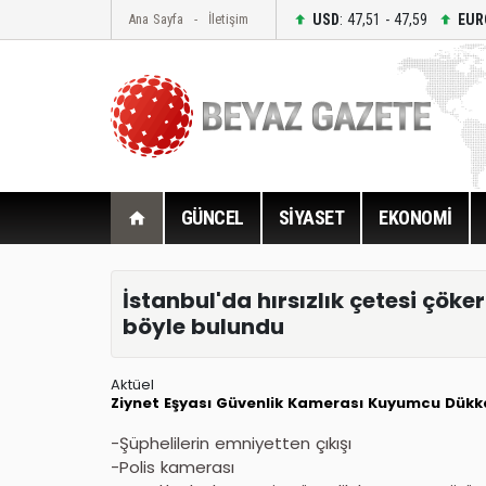
USD
: 47,51 - 47,59
EUR
Ana Sayfa
İletişim
GÜNCEL
SİYASET
EKONOMİ
İstanbul'da hırsızlık çetesi çöker
böyle bulundu
Aktüel
Ziynet Eşyası
Güvenlik Kamerası
Kuyumcu Dükk
-Şüphelilerin emniyetten çıkışı
-Polis kamerası