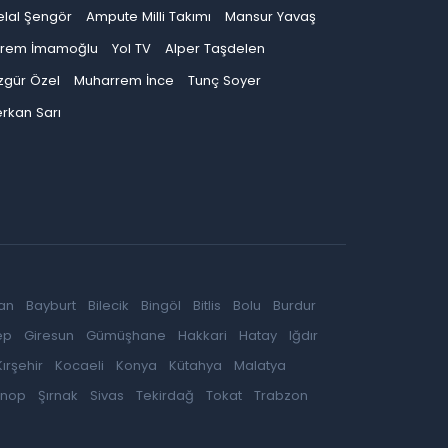
elal Şengör
Ampute Milli Takımı
Mansur Yavaş
krem İmamoğlu
Yol TV
Alper Taşdelen
zgür Özel
Muharrem İnce
Tunç Soyer
rkan Sarı
an
Bayburt
Bilecik
Bingöl
Bitlis
Bolu
Burdur
ep
Giresun
Gümüşhane
Hakkari
Hatay
Iğdır
Kırşehir
Kocaeli
Konya
Kütahya
Malatya
inop
Şırnak
Sivas
Tekirdağ
Tokat
Trabzon