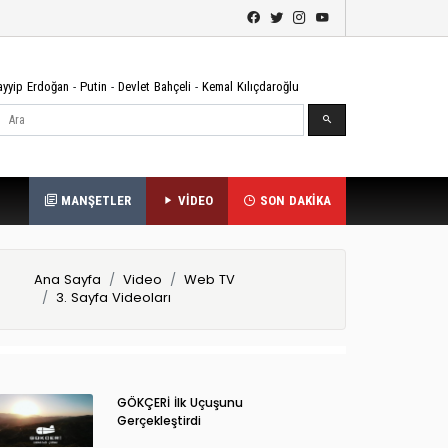
ayyip Erdoğan
-
Putin
-
Devlet Bahçeli
-
Kemal Kılıçdaroğlu
Ara
MANŞETLER
VİDEO
SON DAKİKA
Ana Sayfa
Video
Web TV
3. Sayfa Videoları
GÖKÇERİ İlk Uçuşunu
Gerçekleştirdi