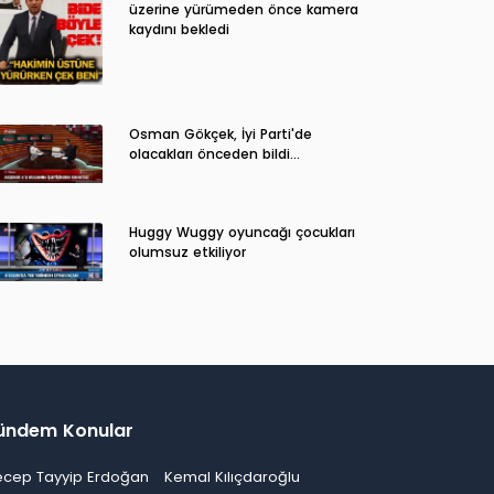
üzerine yürümeden önce kamera
kaydını bekledi
Osman Gökçek, İyi Parti'de
olacakları önceden bildi...
Huggy Wuggy oyuncağı çocukları
olumsuz etkiliyor
ündem Konular
ecep Tayyip Erdoğan
Kemal Kılıçdaroğlu