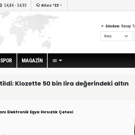
O
: 54,84 - 54,93
Ankara
º22
Gündem:
Recep T
SPOR
MAGAZİN
tildi: Klozette 50 bin lira değerindeki altın
anı
Elektronik Eşya
Hırsızlık Çetesi