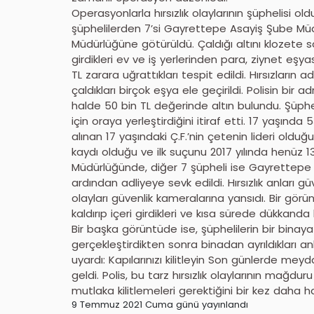
Operasyonlarla hırsızlık olaylarının şüphelisi old
şüphelilerden 7’si Gayrettepe Asayiş Şube Müd
Müdürlüğüne götürüldü. Çaldığı altını klozete sa
girdikleri ev ve iş yerlerinden para, ziynet eşy
TL zarara uğrattıkları tespit edildi. Hırsızları
çaldıkları birçok eşya ele geçirildi. Polisin bir 
halde 50 bin TL değerinde altın bulundu. Şüphel
için oraya yerleştirdiğini itiraf etti. 17 yaşı
alınan 17 yaşındaki Ç.F.’nin çetenin lideri oldu
kaydı olduğu ve ilk suçunu 2017 yılında henüz 1
Müdürlüğünde, diğer 7 şüpheli ise Gayrettepe
ardından adliyeye sevk edildi. Hırsızlık anları gü
olayları güvenlik kameralarına yansıdı. Bir gör
kaldırıp içeri girdikleri ve kısa sürede dükkanda 
Bir başka görüntüde ise, şüphelilerin bir binaya gird
gerçekleştirdikten sonra binadan ayrıldıkları an
uyardı: Kapılarınızı kilitleyin Son günlerde mey
geldi. Polis, bu tarz hırsızlık olaylarının mağdur
mutlaka kilitlemeleri gerektiğini bir kez daha hat
9 Temmuz 2021 Cuma günü yayınlandı