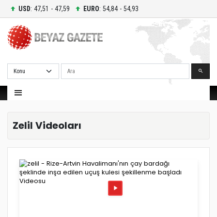
USD
: 47,51 - 47,59
EURO
: 54,84 - 54,93
Ara
Zelil Videoları