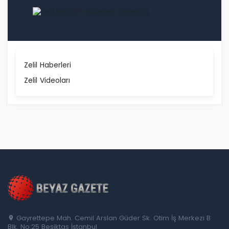
Zelil Haberleri
Zelil Videoları
Gayrettepe Mah. Cemil Arslan Güder Sk. Otim İş Merkezi B
Blk. No:25 Beşiktaş İstanbul