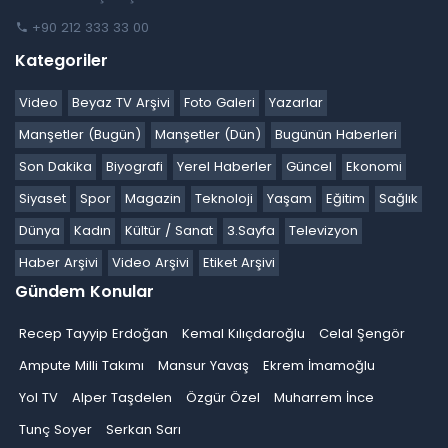
+90 212 333 33 00
Kategoriler
Video
Beyaz TV Arşivi
Foto Galeri
Yazarlar
Manşetler (Bugün)
Manşetler (Dün)
Bugünün Haberleri
Son Dakika
Biyografi
Yerel Haberler
Güncel
Ekonomi
Siyaset
Spor
Magazin
Teknoloji
Yaşam
Eğitim
Sağlık
Dünya
Kadın
Kültür / Sanat
3.Sayfa
Televizyon
Haber Arşivi
Video Arşivi
Etiket Arşivi
Gündem Konular
Recep Tayyip Erdoğan
Kemal Kılıçdaroğlu
Celal Şengör
Ampute Milli Takımı
Mansur Yavaş
Ekrem İmamoğlu
Yol TV
Alper Taşdelen
Özgür Özel
Muharrem İnce
Tunç Soyer
Serkan Sarı