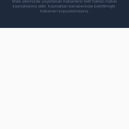
Web sitemizde yayınlanan haberlerin telif hakları haber
kaynaklarına aittir. Kaynakları beraberinde belirtilmiştir.
Haberleri kopyalamayınız.