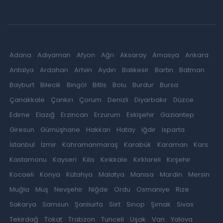
Adana
Adıyaman
Afyon
Ağrı
Aksaray
Amasya
Ankara
Antalya
Ardahan
Artvin
Aydın
Balıkesir
Bartın
Batman
Bayburt
Bilecik
Bingöl
Bitlis
Bolu
Burdur
Bursa
Çanakkale
Çankırı
Çorum
Denizli
Diyarbakır
Düzce
Edirne
Elazığ
Erzincan
Erzurum
Eskişehir
Gaziantep
Giresun
Gümüşhane
Hakkari
Hatay
Iğdır
Isparta
İstanbul
İzmir
Kahramanmaraş
Karabük
Karaman
Kars
Kastamonu
Kayseri
Kilis
Kırıkkale
Kırklareli
Kırşehir
Kocaeli
Konya
Kütahya
Malatya
Manisa
Mardin
Mersin
Muğla
Muş
Nevşehir
Niğde
Ordu
Osmaniye
Rize
Sakarya
Samsun
Şanlıurfa
Siirt
Sinop
Şırnak
Sivas
Tekirdağ
Tokat
Trabzon
Tunceli
Uşak
Van
Yalova