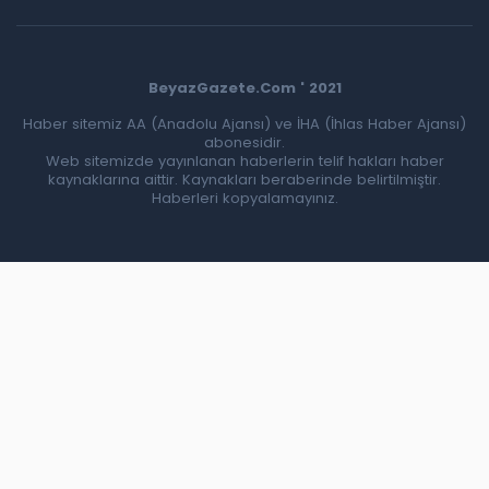
BeyazGazete.Com ' 2021
Haber sitemiz AA (Anadolu Ajansı) ve İHA (İhlas Haber Ajansı)
abonesidir.
Web sitemizde yayınlanan haberlerin telif hakları haber
kaynaklarına aittir. Kaynakları beraberinde belirtilmiştir.
Haberleri kopyalamayınız.