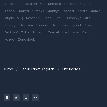
Kastamonu
Kayseri
Kilis
Kırıkkale
Kırklareli
Kırşehir
Kocaeli
Konya
Kütahya
Malatya
Manisa
Mardin
Mersin
Muğla
Muş
Nevşehir
Niğde
Ordu
Osmaniye
Rize
Sakarya
Samsun
Şanlıurfa
Siirt
Sinop
Şırnak
Sivas
Tekirdağ
Tokat
Trabzon
Tunceli
Uşak
Van
Yalova
Yozgat
Zonguldak
Künye
Site Kullanım Koşulları
Site Haritası