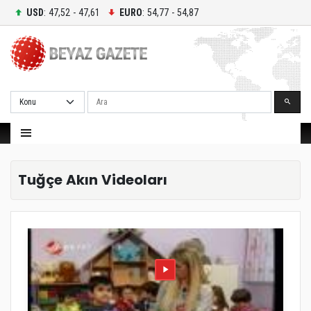
USD
: 47,52 - 47,61
EURO
: 54,77 - 54,87
Ara
Tuğçe Akın Videoları