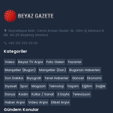
Gayrettepe Mah. Cemil Arslan Güder Sk. Otim İş Merkezi B
Blk. No:25 Beşiktaş İstanbul
+90 212 333 33 00
Kategoriler
Video
Beyaz TV Arşivi
Foto Galeri
Yazarlar
Manşetler (Bugün)
Manşetler (Dün)
Bugünün Haberleri
Son Dakika
Biyografi
Yerel Haberler
Güncel
Ekonomi
Siyaset
Spor
Magazin
Teknoloji
Yaşam
Eğitim
Sağlık
Dünya
Kadın
Kültür / Sanat
3.Sayfa
Televizyon
Haber Arşivi
Video Arşivi
Etiket Arşivi
Gündem Konular