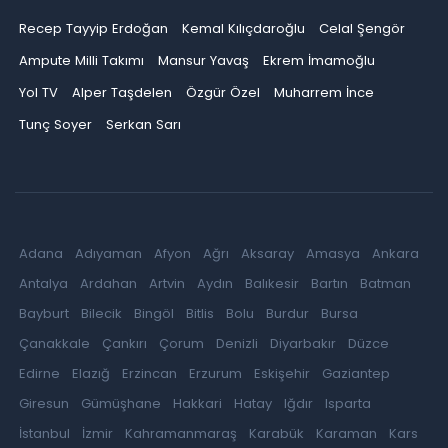
Recep Tayyip Erdoğan
Kemal Kılıçdaroğlu
Celal Şengör
Ampute Milli Takımı
Mansur Yavaş
Ekrem İmamoğlu
Yol TV
Alper Taşdelen
Özgür Özel
Muharrem İnce
Tunç Soyer
Serkan Sarı
Adana
Adıyaman
Afyon
Ağrı
Aksaray
Amasya
Ankara
Antalya
Ardahan
Artvin
Aydın
Balıkesir
Bartın
Batman
Bayburt
Bilecik
Bingöl
Bitlis
Bolu
Burdur
Bursa
Çanakkale
Çankırı
Çorum
Denizli
Diyarbakır
Düzce
Edirne
Elazığ
Erzincan
Erzurum
Eskişehir
Gaziantep
Giresun
Gümüşhane
Hakkari
Hatay
Iğdır
Isparta
İstanbul
İzmir
Kahramanmaraş
Karabük
Karaman
Kars