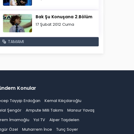
Bak Şu Konuşana 2.Bölüm
17 Şubat 2012 Cuma
TAMAMI
ündem Konular
ecep Tayyip Erdoğan
Kemal Kılıçdaroğlu
elal Şengör
Ampute Milli Takımı
Mansur Yavaş
krem İmamoğlu
Yol TV
Alper Taşdelen
zgür Özel
Muharrem İnce
Tunç Soyer