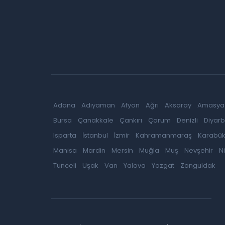
Adana
Adıyaman
Afyon
Ağrı
Aksaray
Amasya
Bursa
Çanakkale
Çankırı
Çorum
Denizli
Diyarb
Isparta
İstanbul
İzmir
Kahramanmaraş
Karabü
Manisa
Mardin
Mersin
Muğla
Muş
Nevşehir
N
Tunceli
Uşak
Van
Yalova
Yozgat
Zonguldak