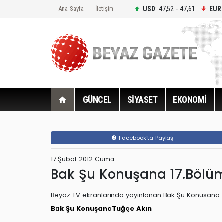
USD
: 47,52 - 47,61
EUR
Ana Sayfa
İletişim
GÜNCEL
SİYASET
EKONOMİ
Facebook'ta Paylaş
17 Şubat 2012 Cuma
Bak Şu Konuşana 17.Bölü
Beyaz TV ekranlarında yayınlanan Bak Şu Konusana pr
Bak Şu Konuşana
Tuğçe Akın