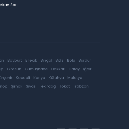
rkan Sarı
an
Bayburt
Bilecik
Bingöl
Bitlis
Bolu
Burdur
ep
Giresun
Gümüşhane
Hakkari
Hatay
Iğdır
Kırşehir
Kocaeli
Konya
Kütahya
Malatya
inop
Şırnak
Sivas
Tekirdağ
Tokat
Trabzon