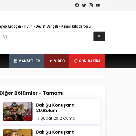
ayyip Erdoğan
-
Putin
-
Devlet Bahçeli
-
Kemal Kılıçdaroğlu
Ara
MANŞETLER
VİDEO
SON DAKİKA
Diğer Bölümler -
Tamamı
Bak Şu Konuşana
20.Bölüm
17 Şubat 2012 Cuma
Bak Şu Konuşana