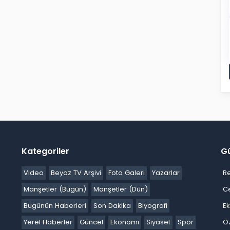
Kategoriler
G
Video
Beyaz TV Arşivi
Foto Galeri
Yazarlar
R
Manşetler (Bugün)
Manşetler (Dün)
C
Bugünün Haberleri
Son Dakika
Biyografi
E
Yerel Haberler
Güncel
Ekonomi
Siyaset
Spor
Ö