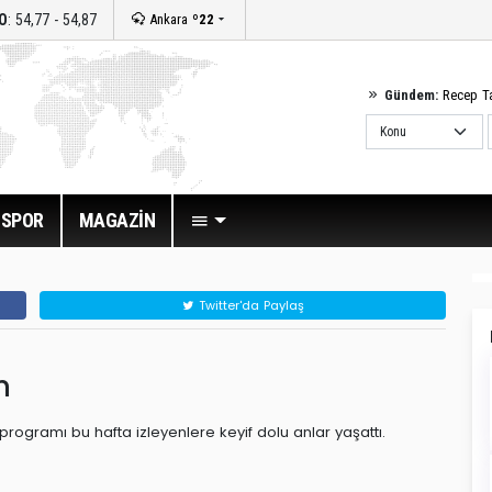
O
: 54,77 - 54,87
Ankara
º22
Gündem:
Recep T
SPOR
MAGAZİN
Twitter'da Paylaş
m
ogramı bu hafta izleyenlere keyif dolu anlar yaşattı.