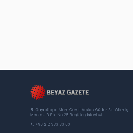
Gayrettepe Mah. Cemil Arslan Güder Sk. Otim İş
Merkezi B Blk. No:25 Beşiktaş İstanbul
+90 212 333 33 00