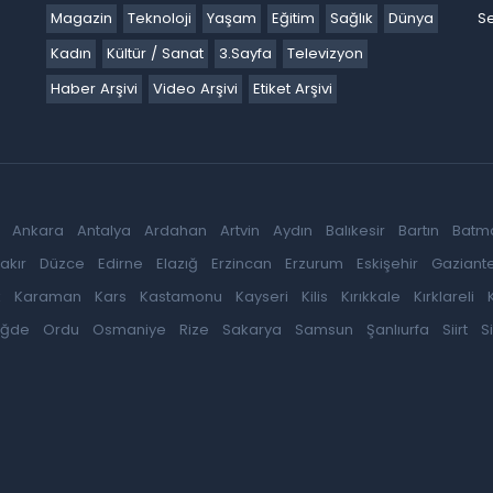
Magazin
Teknoloji
Yaşam
Eğitim
Sağlık
Dünya
Se
Kadın
Kültür / Sanat
3.Sayfa
Televizyon
Haber Arşivi
Video Arşivi
Etiket Arşivi
Ankara
Antalya
Ardahan
Artvin
Aydın
Balıkesir
Bartın
Batm
akır
Düzce
Edirne
Elazığ
Erzincan
Erzurum
Eskişehir
Gaziant
k
Karaman
Kars
Kastamonu
Kayseri
Kilis
Kırıkkale
Kırklareli
iğde
Ordu
Osmaniye
Rize
Sakarya
Samsun
Şanlıurfa
Siirt
S