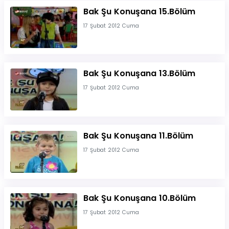
Bak Şu Konuşana 15.Bölüm
17 Şubat 2012 Cuma
Bak Şu Konuşana 13.Bölüm
17 Şubat 2012 Cuma
Bak Şu Konuşana 11.Bölüm
17 Şubat 2012 Cuma
Bak Şu Konuşana 10.Bölüm
17 Şubat 2012 Cuma