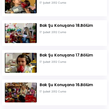
17 Şubat 2012 Cuma
Bak Şu Konuşana 18.Bölüm
17 Şubat 2012 Cuma
Bak Şu Konuşana 17.Bölüm
17 Şubat 2012 Cuma
Bak Şu Konuşana 16.Bölüm
17 Şubat 2012 Cuma