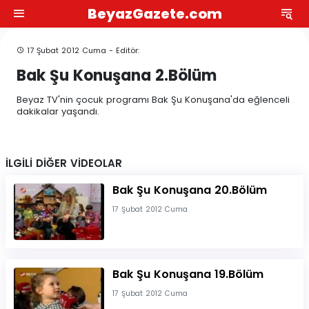
BeyazGazete.com
17 Şubat 2012 Cuma - Editör:
Bak Şu Konuşana 2.Bölüm
Beyaz TV'nin çocuk programı Bak Şu Konuşana'da eğlenceli
dakikalar yaşandı.
İLGİLİ DİĞER VİDEOLAR
Bak Şu Konuşana 20.Bölüm
17 Şubat 2012 Cuma
Bak Şu Konuşana 19.Bölüm
17 Şubat 2012 Cuma