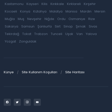
Kastamonu
Kayseri
Kilis
Kırıkkale
Kırklareli
Kırşehir
Kocaeli
Konya
Kütahya
Malatya
Manisa
Mardin
Mersin
Muğla
Muş
Nevşehir
Niğde
Ordu
Osmaniye
Rize
Sakarya
Samsun
Şanlıurfa
Siirt
Sinop
Şırnak
Sivas
Tekirdağ
Tokat
Trabzon
Tunceli
Uşak
Van
Yalova
Yozgat
Zonguldak
Künye
Site Kullanım Koşulları
Site Haritası