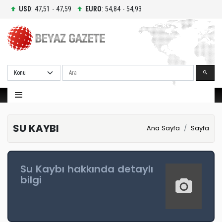
USD
: 47,51 - 47,59
EURO
: 54,84 - 54,93
Ara
SU KAYBI
Ana Sayfa
Sayfa
Su Kaybı hakkında detaylı
bilgi