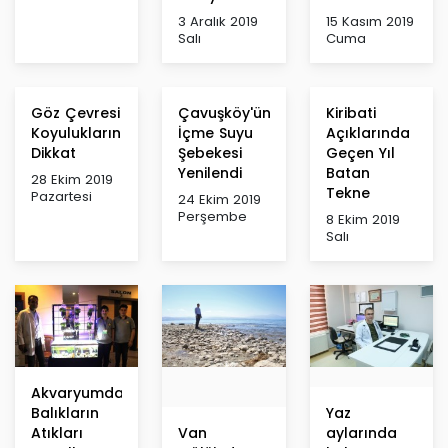
3 Aralık 2019
15 Kasım 2019
Salı
Cuma
Göz Çevresi
Çavuşköy'ün
Kiribati
Koyuluklarına
İçme Suyu
Açıklarında
Dikkat
Şebekesi
Geçen Yıl
Yenilendi
Batan
28 Ekim 2019
Tekne
Pazartesi
24 Ekim 2019
Perşembe
8 Ekim 2019
Salı
Akvaryumdaki
Balıkların
Yaz
Atıkları
Van
aylarında