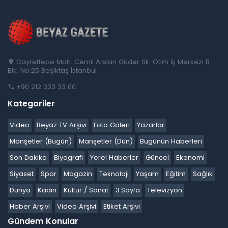
Gayrettepe Mah. Cemil Arslan Güder Sk. Otim İş Merkezi B
Blk. No:25 Beşiktaş İstanbul
+90 212 333 33 00
Kategoriler
Video
Beyaz TV Arşivi
Foto Galeri
Yazarlar
Manşetler (Bugün)
Manşetler (Dün)
Bugünün Haberleri
Son Dakika
Biyografi
Yerel Haberler
Güncel
Ekonomi
Siyaset
Spor
Magazin
Teknoloji
Yaşam
Eğitim
Sağlık
Dünya
Kadın
Kültür / Sanat
3.Sayfa
Televizyon
Haber Arşivi
Video Arşivi
Etiket Arşivi
Gündem Konular