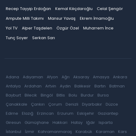
Recep Tayyip Erdoğan
Kemal Kılıçdaroğlu
Celal Şengör
Ampute Milli Takımı
Mansur Yavaş
Ekrem İmamoğlu
Yol TV
Alper Taşdelen
Özgür Özel
Muharrem İnce
Tunç Soyer
Serkan Sarı
Adana
Adıyaman
Afyon
Ağrı
Aksaray
Amasya
Ankara
Antalya
Ardahan
Artvin
Aydın
Balıkesir
Bartın
Batman
Bayburt
Bilecik
Bingöl
Bitlis
Bolu
Burdur
Bursa
Çanakkale
Çankırı
Çorum
Denizli
Diyarbakır
Düzce
Edirne
Elazığ
Erzincan
Erzurum
Eskişehir
Gaziantep
Giresun
Gümüşhane
Hakkari
Hatay
Iğdır
Isparta
İstanbul
İzmir
Kahramanmaraş
Karabük
Karaman
Kars