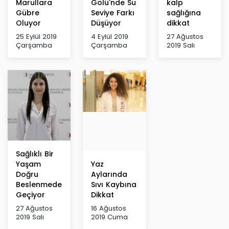
Marullara
Gölü'nde Su
kalp
Gübre
Seviye Farkı
sağlığına
Oluyor
Düşüyor
dikkat
25 Eylül 2019
4 Eylül 2019
27 Ağustos
Çarşamba
Çarşamba
2019 Salı
Sağlıklı Bir
Yaşam
Yaz
Doğru
Aylarında
Beslenmeden
Sıvı Kaybına
Geçiyor
Dikkat
27 Ağustos
16 Ağustos
2019 Salı
2019 Cuma