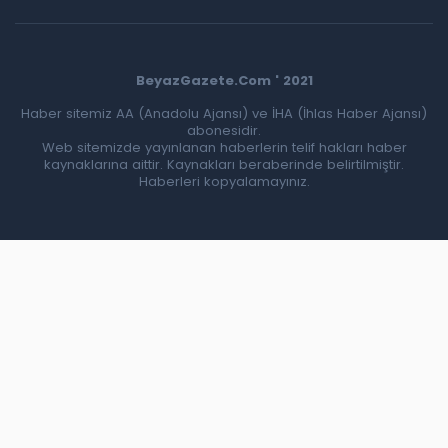
BeyazGazete.Com ' 2021
Haber sitemiz AA (Anadolu Ajansı) ve İHA (İhlas Haber Ajansı)
abonesidir.
Web sitemizde yayınlanan haberlerin telif hakları haber
kaynaklarına aittir. Kaynakları beraberinde belirtilmiştir.
Haberleri kopyalamayınız.