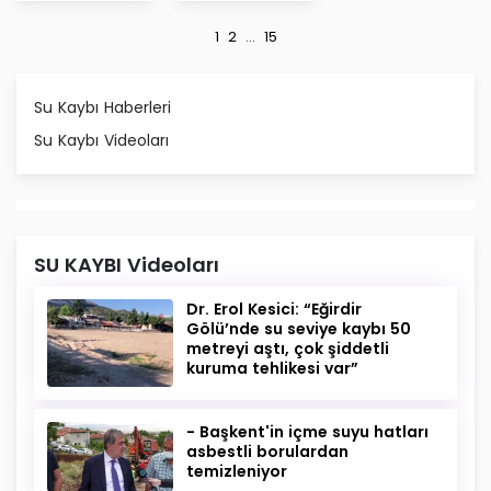
1
2
...
15
Su Kaybı Haberleri
Su Kaybı Videoları
SU KAYBI Videoları
Dr. Erol Kesici: “Eğirdir
Gölü’nde su seviye kaybı 50
metreyi aştı, çok şiddetli
kuruma tehlikesi var”
- Başkent'in içme suyu hatları
asbestli borulardan
temizleniyor