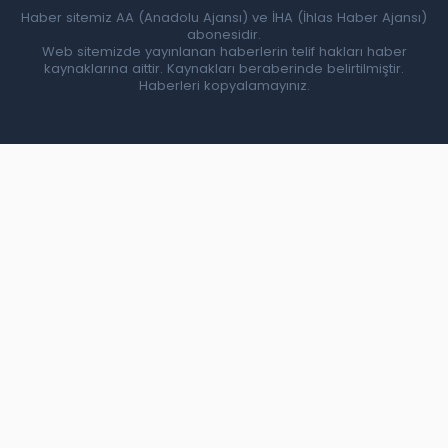
Haber sitemiz AA (Anadolu Ajansı) ve İHA (İhlas Haber Ajansı)
abonesidir.
Web sitemizde yayınlanan haberlerin telif hakları haber
kaynaklarına aittir. Kaynakları beraberinde belirtilmiştir.
Haberleri kopyalamayınız.