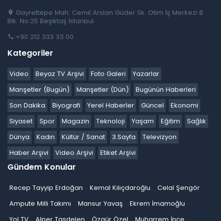
Gayrettepe Mah. Cemil Arslan Güder Sk. Otim İş Merkezi B
Blk. No:25 Beşiktaş İstanbul
+90 212 333 33 00
Kategoriler
Video
Beyaz TV Arşivi
Foto Galeri
Yazarlar
Manşetler (Bugün)
Manşetler (Dün)
Bugünün Haberleri
Son Dakika
Biyografi
Yerel Haberler
Güncel
Ekonomi
Siyaset
Spor
Magazin
Teknoloji
Yaşam
Eğitim
Sağlık
Dünya
Kadın
Kültür / Sanat
3.Sayfa
Televizyon
Haber Arşivi
Video Arşivi
Etiket Arşivi
Gündem Konular
Recep Tayyip Erdoğan
Kemal Kılıçdaroğlu
Celal Şengör
Ampute Milli Takımı
Mansur Yavaş
Ekrem İmamoğlu
Yol TV
Alper Taşdelen
Özgür Özel
Muharrem İnce