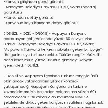
-Kanyon girişinden genel görüntü
-Acıpayam Belediye Başkanı Hulusi Şevkan röportaj
görüntüsü
-Kanyondan detay görüntü
-Kanyonun kayalıklarından detay görüntü
( DENİZLİ - ÖZEL - DRONE)- Acıpayam Kanyonu
restorasyon çalışmalarında yüzde 60 seviyelerine
ulaşıldı- Acıpayam Belediye Başkanı Hulusi Şevkan;-
“Acıpayam Kanyonu herkesin dikkatini çeken bir bölge”-
“Bölgenin suyu turkuaz renkte, Türk’ün rengi”- “Güzellik
daha insanımızın yüzde 99’unun girmediği kanyon
içerisindedir” DENİZLİ
- Denizli’nin Acıpayam ilçesinde turkuaz rengiyle ünlü
olan ancak vatandaşların yıllardır korkarak
yaklaşamadığı Acıpayam Kanyonunun turizme
kazandırılması için başlatılan çalışmaların yüzde 60'ı
tamamlandı. Gizli kalmış olan masmavi suyu ve
şelaleleriyle dikkat çeken kanyon, misafirlerini ağırlamak
için yaz sezonuna hazırlanıyor. Denizli’nin Acıpayam