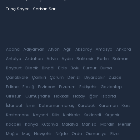
Tunç Soyer
Serkan Sarı
Adana
Adıyaman
Afyon
Ağrı
Aksaray
Amasya
Ankara
Antalya
Ardahan
Artvin
Aydın
Balıkesir
Bartın
Batman
Bayburt
Bilecik
Bingöl
Bitlis
Bolu
Burdur
Bursa
Çanakkale
Çankırı
Çorum
Denizli
Diyarbakır
Düzce
Edirne
Elazığ
Erzincan
Erzurum
Eskişehir
Gaziantep
Giresun
Gümüşhane
Hakkari
Hatay
Iğdır
Isparta
İstanbul
İzmir
Kahramanmaraş
Karabük
Karaman
Kars
Kastamonu
Kayseri
Kilis
Kırıkkale
Kırklareli
Kırşehir
Kocaeli
Konya
Kütahya
Malatya
Manisa
Mardin
Mersin
Muğla
Muş
Nevşehir
Niğde
Ordu
Osmaniye
Rize