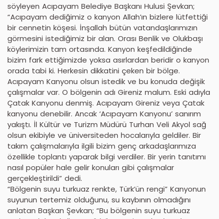
söyleyen Acıpayam Belediye Başkanı Hulusi Şevkan;
“Acıpayam dediğimiz o kanyon Allah’ın bizlere lütfettiği
bir cennetin köşesi. İnşallah bütün vatandaşlarımızın
görmesini istediğimiz bir alan. Orası Benlik ve Olukbaşı
köylerimizin tam ortasında. Kanyon keşfedildiğinde
bizim fark ettiğimizde yoksa asırlardan beridir o kanyon
orada tabi ki. Herkesin dikkatini çeken bir bölge.
Acıpayam Kanyonu olsun istedik ve bu konuda değişik
çalışmalar var. O bölgenin adı Gireniz malum. Eski adıyla
Çatak Kanyonu denmiş. Acıpayam Gireniz veya Çatak
kanyonu denebilir. Ancak ‘Acıpayam Kanyonu’ sanırım
yakıştı. İl Kültür ve Turizm Müdürü Turhan Veli Akyol sağ
olsun ekibiyle ve üniversiteden hocalarıyla geldiler. Bir
takım çalışmalarıyla ilgili bizim genç arkadaşlarımıza
özellikle toplantı yaparak bilgi verdiler. Bir yerin tanıtımı
nasıl popüler hale gelir konuları gibi çalışmalar
gerçekleştirildi” dedi.
“Bölgenin suyu turkuaz renkte, Türk’ün rengi” Kanyonun
suyunun tertemiz olduğunu, su kaybının olmadığını
anlatan Başkan Şevkan; “Bu bölgenin suyu turkuaz