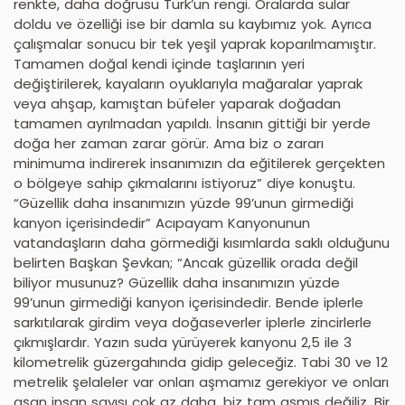
renkte, daha doğrusu Türk’ün rengi. Oralarda sular
doldu ve özelliği ise bir damla su kaybımız yok. Ayrıca
çalışmalar sonucu bir tek yeşil yaprak koparılmamıştır.
Tamamen doğal kendi içinde taşlarının yeri
değiştirilerek, kayaların oyuklarıyla mağaralar yaprak
veya ahşap, kamıştan büfeler yaparak doğadan
tamamen ayrılmadan yapıldı. İnsanın gittiği bir yerde
doğa her zaman zarar görür. Ama biz o zararı
minimuma indirerek insanımızın da eğitilerek gerçekten
o bölgeye sahip çıkmalarını istiyoruz” diye konuştu.
“Güzellik daha insanımızın yüzde 99’unun girmediği
kanyon içerisindedir” Acıpayam Kanyonunun
vatandaşların daha görmediği kısımlarda saklı olduğunu
belirten Başkan Şevkan; “Ancak güzellik orada değil
biliyor musunuz? Güzellik daha insanımızın yüzde
99’unun girmediği kanyon içerisindedir. Bende iplerle
sarkıtılarak girdim veya doğaseverler iplerle zincirlerle
çıkmışlardır. Yazın suda yürüyerek kanyonu 2,5 ile 3
kilometrelik güzergahında gidip geleceğiz. Tabi 30 ve 12
metrelik şelaleler var onları aşmamız gerekiyor ve onları
aşan insan sayısı çok az daha, biz tam aşmış değiliz. Bir