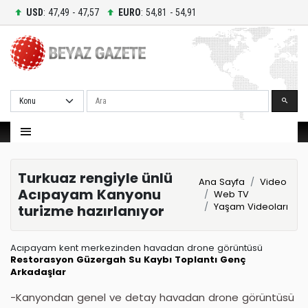
USD
: 47,49 - 47,57
EURO
: 54,81 - 54,91
Ara
Turkuaz rengiyle ünlü
Ana Sayfa
Video
Acıpayam Kanyonu
Web TV
Yaşam Videoları
turizme hazırlanıyor
Acıpayam kent merkezinden havadan drone görüntüsü
Restorasyon
Güzergah
Su Kaybı
Toplantı
Genç
Arkadaşlar
-Kanyondan genel ve detay havadan drone görüntüsü