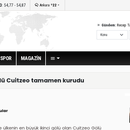
O
: 54,77 - 54,87
Ankara
º22
Gündem:
Recep T
SPOR
MAGAZİN
gölü Cuitzeo tamamen kurudu
ular
 ülkenin en büyük ikinci gölü olan Cuitzeo Gölü