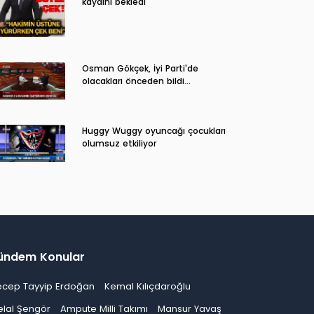
kaydını bekledi
Osman Gökçek, İyi Parti'de
olacakları önceden bildi...
Huggy Wuggy oyuncağı çocukları
olumsuz etkiliyor
ündem Konular
ecep Tayyip Erdoğan
Kemal Kılıçdaroğlu
elal Şengör
Ampute Milli Takımı
Mansur Yavaş