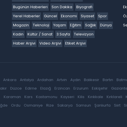
Bugünün Haberleri
Son Dakika
Biyografi
E
Yerel Haberler
Güncel
Ekonomi
Siyaset
Spor
Ö
Magazin
Teknoloji
Yaşam
Eğitim
Sağlık
Dünya
Se
Kadın
Kültür / Sanat
3.Sayfa
Televizyon
Haber Arşivi
Video Arşivi
Etiket Arşivi
Ankara
Antalya
Ardahan
Artvin
Aydın
Balıkesir
Bartın
Batm
akır
Düzce
Edirne
Elazığ
Erzincan
Erzurum
Eskişehir
Gaziant
k
Karaman
Kars
Kastamonu
Kayseri
Kilis
Kırıkkale
Kırklareli
iğde
Ordu
Osmaniye
Rize
Sakarya
Samsun
Şanlıurfa
Siirt
S