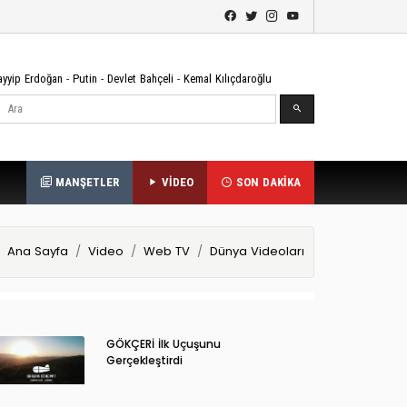
ayyip Erdoğan
-
Putin
-
Devlet Bahçeli
-
Kemal Kılıçdaroğlu
Ara
MANŞETLER
VİDEO
SON DAKİKA
Ana Sayfa
Video
Web TV
Dünya Videoları
GÖKÇERİ İlk Uçuşunu
Gerçekleştirdi