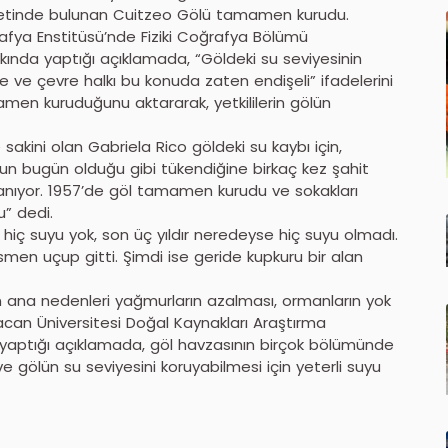
etinde bulunan Cuitzeo Gölü tamamen kurudu.
afya Enstitüsü’nde Fiziki Coğrafya Bölümü
kkında yaptığı açıklamada, “Göldeki su seviyesinin
e ve çevre halkı bu konuda zaten endişeli” ifadelerini
amamen kuruduğunu aktararak, yetkililerin gölün
kini olan Gabriela Rico göldeki su kaybı için,
 bugün olduğu gibi tükendiğine birkaç kez şahit
aşanıyor. 1957’de göl tamamen kurudu ve sokakları
u” dedi.
hiç suyu yok, son üç yıldır neredeyse hiç suyu olmadı.
esmen uçup gitti. Şimdi ise geride kupkuru bir alan
 ana nedenleri yağmurların azalması, ormanların yok
choacan Üniversitesi Doğal Kaynakları Araştırma
aptığı açıklamada, göl havzasının birçok bölümünde
 gölün su seviyesini koruyabilmesi için yeterli suyu