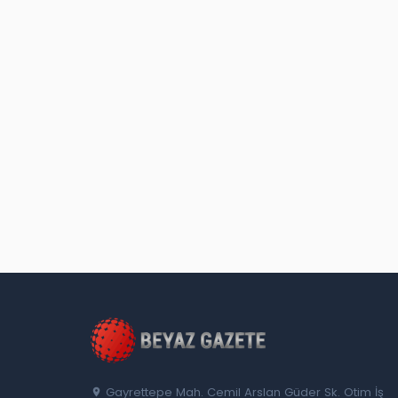
Gayrettepe Mah. Cemil Arslan Güder Sk. Otim İş