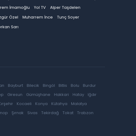
krem İmamoğlu
Yol TV
Alper Taşdelen
zgür Özel
Muharrem İnce
Tunç Soyer
rkan Sarı
an
Bayburt
Bilecik
Bingöl
Bitlis
Bolu
Burdur
ep
Giresun
Gümüşhane
Hakkari
Hatay
Iğdır
Kırşehir
Kocaeli
Konya
Kütahya
Malatya
inop
Şırnak
Sivas
Tekirdağ
Tokat
Trabzon