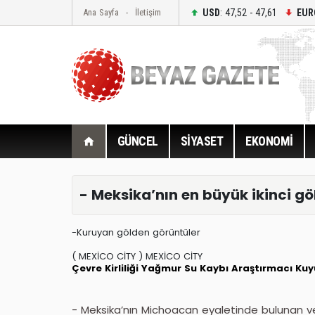
USD
: 47,52 - 47,61
EUR
Ana Sayfa
İletişim
GÜNCEL
SİYASET
EKONOMİ
- Meksika’nın en büyük ikinci 
-Kuruyan gölden görüntüler
( MEXİCO CİTY ) MEXİCO CİTY
Çevre Kirliliği
Yağmur
Su Kaybı
Araştırmacı
Kuy
- Meksika’nın Michoacan eyaletinde bulunan ve