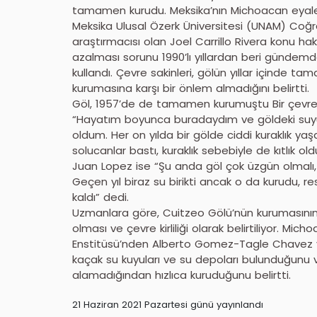
tamamen kurudu. Meksika’nın Michoacan eyal
Meksika Ulusal Özerk Üniversitesi (UNAM) Coğr
araştırmacısı olan Joel Carrillo Rivera konu ha
azalması sorunu 1990’lı yıllardan beri gündemd
kullandı. Çevre sakinleri, gölün yıllar içinde t
kurumasına karşı bir önlem almadığını belirtti.
Göl, 1957’de de tamamen kurumuştu Bir çevre sa
“Hayatım boyunca buradaydım ve göldeki suyun
oldum. Her on yılda bir gölde ciddi kuraklık y
solucanlar bastı, kuraklık sebebiyle de kıtlık old
Juan Lopez ise “Şu anda göl çok üzgün olmalı, 
Geçen yıl biraz su birikti ancak o da kurudu, r
kaldı” dedi.
Uzmanlara göre, Cuitzeo Gölü’nün kurumasının
olması ve çevre kirliliği olarak belirtiliyor. Mi
Enstitüsü’nden Alberto Gomez-Tagle Chavez y
kaçak su kuyuları ve su depoları bulunduğunu ve
alamadığından hızlıca kuruduğunu belirtti.
21 Haziran 2021 Pazartesi günü yayınlandı