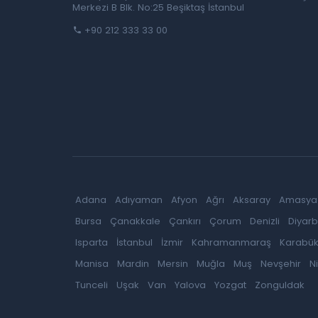
Merkezi B Blk. No:25 Beşiktaş İstanbul
+90 212 333 33 00
Adana
Adıyaman
Afyon
Ağrı
Aksaray
Amasya
Bursa
Çanakkale
Çankırı
Çorum
Denizli
Diyarb
Isparta
İstanbul
İzmir
Kahramanmaraş
Karabü
Manisa
Mardin
Mersin
Muğla
Muş
Nevşehir
N
Tunceli
Uşak
Van
Yalova
Yozgat
Zonguldak