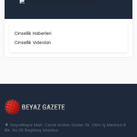
Cinsellik Haberleri
Cinsellik Videoları
Gayrettepe Mah. Cemil Arslan Güder Sk. Otim İş Merkezi B
Blk. No:25 Beşiktaş İstanbul