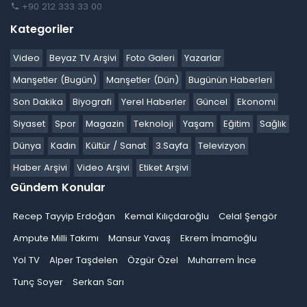
+90 212 333 33 00
Kategoriler
Video
Beyaz TV Arşivi
Foto Galeri
Yazarlar
Manşetler (Bugün)
Manşetler (Dün)
Bugünün Haberleri
Son Dakika
Biyografi
Yerel Haberler
Güncel
Ekonomi
Siyaset
Spor
Magazin
Teknoloji
Yaşam
Eğitim
Sağlık
Dünya
Kadın
Kültür / Sanat
3.Sayfa
Televizyon
Haber Arşivi
Video Arşivi
Etiket Arşivi
Gündem Konular
Recep Tayyip Erdoğan
Kemal Kılıçdaroğlu
Celal Şengör
Ampute Milli Takımı
Mansur Yavaş
Ekrem İmamoğlu
Yol TV
Alper Taşdelen
Özgür Özel
Muharrem İnce
Tunç Soyer
Serkan Sarı