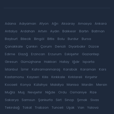
Adana
Adıyaman
Afyon
Ağrı
Aksaray
Amasya
Ankara
Antalya
Ardahan
Artvin
Aydın
Balıkesir
Bartın
Batman
Bayburt
Bilecik
Bingöl
Bitlis
Bolu
Burdur
Bursa
Çanakkale
Çankırı
Çorum
Denizli
Diyarbakır
Düzce
Edirne
Elazığ
Erzincan
Erzurum
Eskişehir
Gaziantep
Giresun
Gümüşhane
Hakkari
Hatay
Iğdır
Isparta
İstanbul
İzmir
Kahramanmaraş
Karabük
Karaman
Kars
Kastamonu
Kayseri
Kilis
Kırıkkale
Kırklareli
Kırşehir
Kocaeli
Konya
Kütahya
Malatya
Manisa
Mardin
Mersin
Muğla
Muş
Nevşehir
Niğde
Ordu
Osmaniye
Rize
Sakarya
Samsun
Şanlıurfa
Siirt
Sinop
Şırnak
Sivas
Tekirdağ
Tokat
Trabzon
Tunceli
Uşak
Van
Yalova