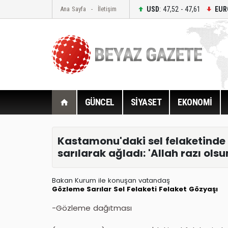
USD
: 47,52 - 47,61
EUR
Ana Sayfa
İletişim
GÜNCEL
SİYASET
EKONOMİ
Kastamonu'daki sel felaketind
sarılarak ağladı: 'Allah razı olsu
Bakan Kurum ile konuşan vatandaş
Gözleme
Sarılar
Sel Felaketi
Felaket
Gözyaşı
-Gözleme dağıtması