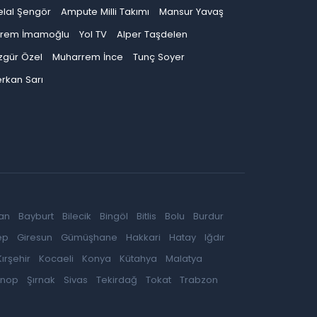
elal Şengör
Ampute Milli Takımı
Mansur Yavaş
krem İmamoğlu
Yol TV
Alper Taşdelen
zgür Özel
Muharrem İnce
Tunç Soyer
rkan Sarı
an
Bayburt
Bilecik
Bingöl
Bitlis
Bolu
Burdur
ep
Giresun
Gümüşhane
Hakkari
Hatay
Iğdır
Kırşehir
Kocaeli
Konya
Kütahya
Malatya
inop
Şırnak
Sivas
Tekirdağ
Tokat
Trabzon