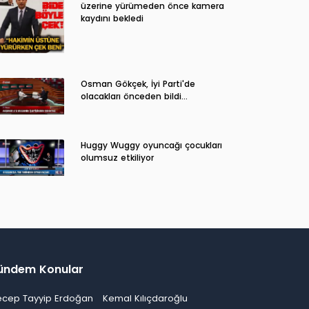
üzerine yürümeden önce kamera
kaydını bekledi
Osman Gökçek, İyi Parti'de
olacakları önceden bildi...
Huggy Wuggy oyuncağı çocukları
olumsuz etkiliyor
ündem Konular
ecep Tayyip Erdoğan
Kemal Kılıçdaroğlu