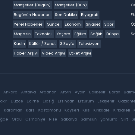
Manşetler (Bugün)
Manşetler (Dün)
C
Bugünün Haberleri
Son Dakika
Biyografi
E
Yerel Haberler
Güncel
Ekonomi
Siyaset
Spor
Ö
Magazin
Teknoloji
Yaşam
Eğitim
Sağlık
Dünya
Se
Kadın
Kültür / Sanat
3.Sayfa
Televizyon
Haber Arşivi
Video Arşivi
Etiket Arşivi
Ankara
Antalya
Ardahan
Artvin
Aydın
Balıkesir
Bartın
Batm
akır
Düzce
Edirne
Elazığ
Erzincan
Erzurum
Eskişehir
Gaziant
k
Karaman
Kars
Kastamonu
Kayseri
Kilis
Kırıkkale
Kırklareli
iğde
Ordu
Osmaniye
Rize
Sakarya
Samsun
Şanlıurfa
Siirt
S