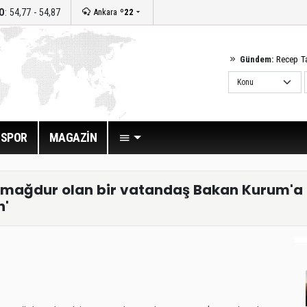
O
: 54,77 - 54,87
Ankara
º22
Gündem:
Recep T
SPOR
MAGAZİN
e mağdur olan bir vatandaş Bakan Kurum'a
n'