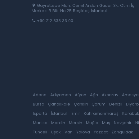
Gayrettepe Mah. Cemil Arslan Güder Sk. Otim İş
Merkezi B Blk. No:25 Beşiktaş İstanbul
+90 212 333 33 00
Adana
Adıyaman
Afyon
Ağrı
Aksaray
Amasya
Bursa
Çanakkale
Çankırı
Çorum
Denizli
Diyarb
Isparta
İstanbul
İzmir
Kahramanmaraş
Karabü
Manisa
Mardin
Mersin
Muğla
Muş
Nevşehir
N
Tunceli
Uşak
Van
Yalova
Yozgat
Zonguldak