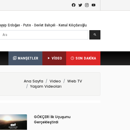
ayyip Erdoğan
-
Putin
-
Devlet Bahçeli
-
Kemal Kılıçdaroğlu
Ara
MANŞETLER
VİDEO
SON DAKİKA
Ana Sayfa
Video
Web TV
Yaşam Videoları
GÖKÇERİ İlk Uçuşunu
Gerçekleştirdi