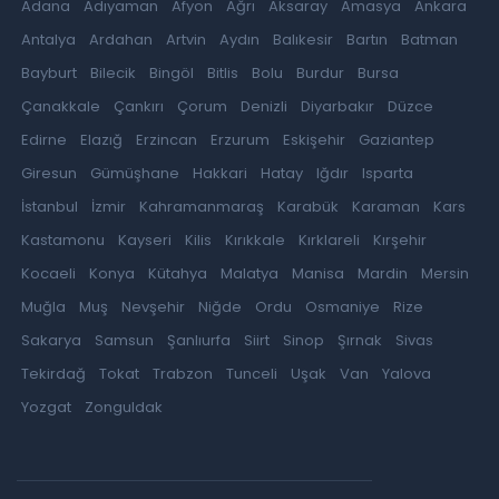
Adana
Adıyaman
Afyon
Ağrı
Aksaray
Amasya
Ankara
Antalya
Ardahan
Artvin
Aydın
Balıkesir
Bartın
Batman
Bayburt
Bilecik
Bingöl
Bitlis
Bolu
Burdur
Bursa
Çanakkale
Çankırı
Çorum
Denizli
Diyarbakır
Düzce
Edirne
Elazığ
Erzincan
Erzurum
Eskişehir
Gaziantep
Giresun
Gümüşhane
Hakkari
Hatay
Iğdır
Isparta
İstanbul
İzmir
Kahramanmaraş
Karabük
Karaman
Kars
Kastamonu
Kayseri
Kilis
Kırıkkale
Kırklareli
Kırşehir
Kocaeli
Konya
Kütahya
Malatya
Manisa
Mardin
Mersin
Muğla
Muş
Nevşehir
Niğde
Ordu
Osmaniye
Rize
Sakarya
Samsun
Şanlıurfa
Siirt
Sinop
Şırnak
Sivas
Tekirdağ
Tokat
Trabzon
Tunceli
Uşak
Van
Yalova
Yozgat
Zonguldak