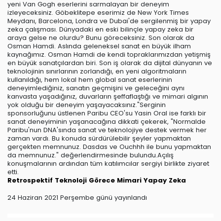
yeni Van Gogh eserlerini sarmalayan bir deneyim
izleyeceksiniz. Göbeklitepe eserimiz de New York Times
Meydanı, Barcelona, Londra ve Dubai'de sergilenmiş bir yapay
zeka çalışması. Dünyadaki en eski bilinçle yapay zeka bir
araya gelse ne olurdu? Bunu göreceksiniz. Son olarak da
Osman Hamdi. Aslında geleneksel sanat en büyük ilham
kaynağımız. Osman Hamdi de kendi topraklarımızdan yetişmiş
en büyük sanatçılardan biri. Son iş olarak da dijital dünyanın ve
teknolojinin sınırlarının zorlandığı, en yeni algoritmaların
kullanıldığı, hem lokal hem global sanat eserlerinin
deneyimlediğiniz, sanatın geçmişini ve geleceğini aynı
kanvasta yaşadığınız, duvarların şeffaflaştığı ve mimari algının
yok olduğu bir deneyim yaşayacaksınız."Serginin
sponsorluğunu üstlenen Paribu CEO'su Yasin Oral ise farklı bir
sanat deneyiminin yaşanacağına dikkati çekerek, "Normalde
Paribu'nun DNA'sında sanat ve teknolojiye destek vermek her
zaman vardı. Bu konuda sürdürülebilir şeyler yapmaktan
gerçekten memnunuz. Dasdas ve Ouchhh ile bunu yapmaktan
da memnunuz." değerlendirmesinde bulundu.Açılış
konuşmalarının ardından tüm katılımcılar sergiyi birlikte ziyaret
etti.
Retrospektif
Teknoloji
Görece
Mimari
Yapay Zeka
24 Haziran 2021 Perşembe günü yayınlandı