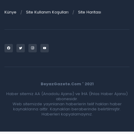
Künye
Site Kullanım Koşulları
Site Haritası
BeyazGazete.Com ' 2021
Haber sitemiz AA (Anadolu Ajansı) ve İHA (İhlas Haber Ajansı)
abonesidir.
Web sitemizde yayınlanan haberlerin telif hakları haber
kaynaklarına aittir. Kaynakları beraberinde belirtilmiştir.
Haberleri kopyalamayınız.