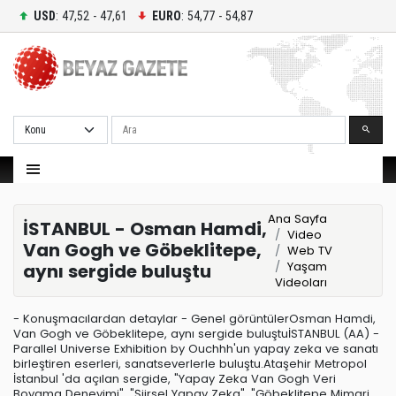
USD
: 47,52 - 47,61
EURO
: 54,77 - 54,87
Ara
Ana Sayfa
İSTANBUL - Osman Hamdi,
Video
Van Gogh ve Göbeklitepe,
Web TV
Yaşam
aynı sergide buluştu
Videoları
- Konuşmacılardan detaylar - Genel görüntülerOsman Hamdi,
Van Gogh ve Göbeklitepe, aynı sergide buluştuİSTANBUL (AA) -
Parallel Universe Exhibition by Ouchhh'un yapay zeka ve sanatı
birleştiren eserleri, sanatseverlerle buluştu.Ataşehir Metropol
İstanbul 'da açılan sergide, "Yapay Zeka Van Gogh Veri
Boyama Deneyimi", "Şiirsel Yapay Zeka", "Göbeklitepe Mimari