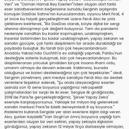
Veri" ve "Osman Hamdi Bey Eserleri"nden oluşan dört farklı
eser sanatseverlerin beğenisine sunuldu.Serginin açılışında
konuşan DasDas Sahne'nin kurucularından, oyuncu Mert Fırat, 4
yıl önce bu hayali gerçekleştirmek üzere Ferdi Alıcı ile yola
çıktıklarını belirterek, "Biz DasDas olarak, böyle dijital bir sergi
alanına dönüşmeyi çok değerli buluyoruz. Tam da pandemi
nedeniyle sanattan bu kadar kopmuşken, uzaklaşmışken,
İnsanlar birbirinden bu kadar uzaklaşmışken, yapay zekanın ve
sanatın gücüyle, çok farklı disiplinlerin bir arada durabildiği bir
paydada buluştuk. Bu tarafı bizi çok heyecanlandırıyor.
Anadolu Yakası'nda Ouchhh'a ev sahipliği yapmak, Paribu'nun
desteğiyle sizlerle buluşmak, bizi çok heyecanlandırıyor. Bu
disiplinlerarası yolculuk şimdiden birçok insana ilham oldu,
umarım olmaya da devam edecek. Katılımınız, burada
olduğunuz ve bizleri desteklediğiniz için çok teşekkürler." dedi.
Serginin yönetmeni, yeni medya sanatçısı Ferdi Alıcı da destek
verenlere teşekkür ederek, "Şu anda izleyeceğiniz eserler
aslında son 10 sene boyunca yaptığımız retrospektif
çalışmalardan bir seçki ile iki eser. Sergiye ilk girdiğinizde,
2018'de Paris'te gerçekleştirdiğimiz, 'Şiirsel Yapay Zeka'
eseriyle karşılaşıyorsunuz. Yaklaşık bir milyon kişi geleneksel
sanatın merkezi Paris'te biletli deneyimledi 9 ay boyunca."
ifadelerini kullandı.Sergide yer alan eserlere ilişkin bilgi veren
Alıcı, şunları kaydetti:"Van Gogh'un ömrü boyunca yaptığı tüm
eserlerden oluşan bir veri setinin, yapay zekayla ilişkisinin
gördüğünüz, yapay zekanın 12 milyar fırça darbesiyle olmayan,