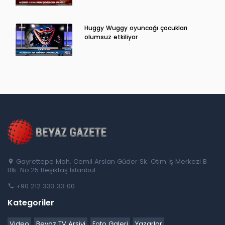
Huggy Wuggy oyuncağı çocukları
olumsuz etkiliyor
Gayrettepe Mah. Cemil Arslan Güder Sk. Otim İş Merkezi B
Blk. No:25 Beşiktaş İstanbul
+90 212 333 33 00
Kategoriler
Video
Beyaz TV Arşivi
Foto Galeri
Yazarlar