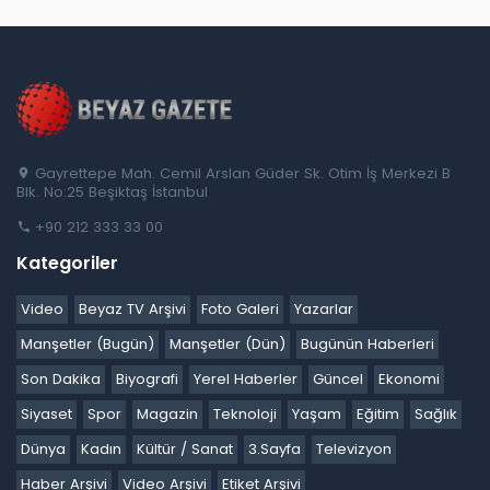
Gayrettepe Mah. Cemil Arslan Güder Sk. Otim İş Merkezi B
Blk. No:25 Beşiktaş İstanbul
+90 212 333 33 00
Kategoriler
Video
Beyaz TV Arşivi
Foto Galeri
Yazarlar
Manşetler (Bugün)
Manşetler (Dün)
Bugünün Haberleri
Son Dakika
Biyografi
Yerel Haberler
Güncel
Ekonomi
Siyaset
Spor
Magazin
Teknoloji
Yaşam
Eğitim
Sağlık
Dünya
Kadın
Kültür / Sanat
3.Sayfa
Televizyon
Haber Arşivi
Video Arşivi
Etiket Arşivi