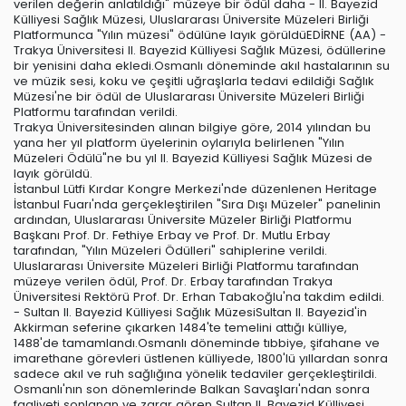
verilen değerin anlatıldığı" müzeye bir ödül daha - II. Bayezid
Külliyesi Sağlık Müzesi, Uluslararası Üniversite Müzeleri Birliği
Platformunca "Yılın müzesi" ödülüne layık görüldüEDİRNE (AA) -
Trakya Üniversitesi II. Bayezid Külliyesi Sağlık Müzesi, ödüllerine
bir yenisini daha ekledi.Osmanlı döneminde akıl hastalarının su
ve müzik sesi, koku ve çeşitli uğraşlarla tedavi edildiği Sağlık
Müzesi'ne bir ödül de Uluslararası Üniversite Müzeleri Birliği
Platformu tarafından verildi.
Trakya Üniversitesinden alınan bilgiye göre, 2014 yılından bu
yana her yıl platform üyelerinin oylarıyla belirlenen "Yılın
Müzeleri Ödülü"ne bu yıl II. Bayezid Külliyesi Sağlık Müzesi de
layık görüldü.
İstanbul Lütfi Kırdar Kongre Merkezi'nde düzenlenen Heritage
İstanbul Fuarı'nda gerçekleştirilen "Sıra Dışı Müzeler" panelinin
ardından, Uluslararası Üniversite Müzeler Birliği Platformu
Başkanı Prof. Dr. Fethiye Erbay ve Prof. Dr. Mutlu Erbay
tarafından, "Yılın Müzeleri Ödülleri" sahiplerine verildi.
Uluslararası Üniversite Müzeleri Birliği Platformu tarafından
müzeye verilen ödül, Prof. Dr. Erbay tarafından Trakya
Üniversitesi Rektörü Prof. Dr. Erhan Tabakoğlu'na takdim edildi.
- Sultan II. Bayezid Külliyesi Sağlık MüzesiSultan II. Bayezid'in
Akkirman seferine çıkarken 1484'te temelini attığı külliye,
1488'de tamamlandı.Osmanlı döneminde tıbbiye, şifahane ve
imarethane görevleri üstlenen külliyede, 1800'lü yıllardan sonra
sadece akıl ve ruh sağlığına yönelik tedaviler gerçekleştirildi.
Osmanlı'nın son dönemlerinde Balkan Savaşları'ndan sonra
faaliyeti sonlanan ve zarar gören Sultan II. Bayezid Külliyesi