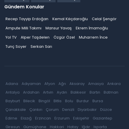
Gündem Konular
Recep Tayyip Erdoğan
Kemal Kılıçdaroğlu
Celal Şengör
Ampute Milli Takımı
Mansur Yavaş
Ekrem İmamoğlu
Yol TV
Alper Taşdelen
Özgür Özel
Muharrem İnce
Tunç Soyer
Serkan Sarı
Adana
Adıyaman
Afyon
Ağrı
Aksaray
Amasya
Ankara
Antalya
Ardahan
Artvin
Aydın
Balıkesir
Bartın
Batman
Bayburt
Bilecik
Bingöl
Bitlis
Bolu
Burdur
Bursa
Çanakkale
Çankırı
Çorum
Denizli
Diyarbakır
Düzce
Edirne
Elazığ
Erzincan
Erzurum
Eskişehir
Gaziantep
Giresun
Gümüşhane
Hakkari
Hatay
Iğdır
Isparta