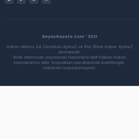
BeyazGazete.Com ' 2021
Haber sitemiz AA (Anadolu Ajansı) ve İHA (İhlas Haber Ajansı)
abonesidir.
Web sitemizde yayınlanan haberlerin telif hakları haber
kaynaklarına aittir. Kaynakları beraberinde belirtilmiştir.
Haberleri kopyalamayınız.