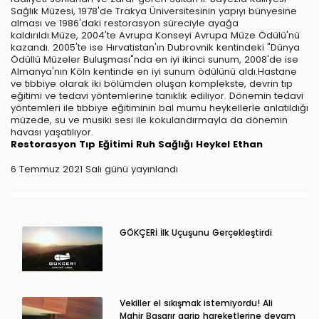
Sağlık Müzesi, 1978'de Trakya Üniversitesinin yapıyı bünyesine
alması ve 1986'daki restorasyon süreciyle ayağa
kaldırıldı.Müze, 2004'te Avrupa Konseyi Avrupa Müze Ödülü'nü
kazandı. 2005'te ise Hırvatistan'ın Dubrovnik kentindeki "Dünya
Ödüllü Müzeler Buluşması"nda en iyi ikinci sunum, 2008'de ise
Almanya'nın Köln kentinde en iyi sunum ödülünü aldı.Hastane
ve tıbbiye olarak iki bölümden oluşan komplekste, devrin tıp
eğitimi ve tedavi yöntemlerine tanıklık ediliyor. Dönemin tedavi
yöntemleri ile tıbbiye eğitiminin bal mumu heykellerle anlatıldığı
müzede, su ve musiki sesi ile kokulandırmayla da dönemin
havası yaşatılıyor.
Restorasyon
Tıp Eğitimi
Ruh Sağlığı
Heykel
Ethan
6 Temmuz 2021 Salı günü yayınlandı
GÖKÇERİ İlk Uçuşunu Gerçekleştirdi
Vekiller el sıkışmak istemiyordu! Ali
Mahir Başarır garip hareketlerine devam