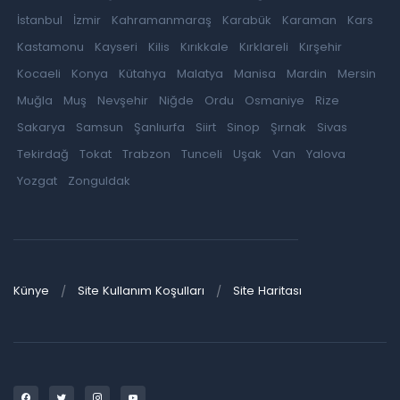
İstanbul
İzmir
Kahramanmaraş
Karabük
Karaman
Kars
Kastamonu
Kayseri
Kilis
Kırıkkale
Kırklareli
Kırşehir
Kocaeli
Konya
Kütahya
Malatya
Manisa
Mardin
Mersin
Muğla
Muş
Nevşehir
Niğde
Ordu
Osmaniye
Rize
Sakarya
Samsun
Şanlıurfa
Siirt
Sinop
Şırnak
Sivas
Tekirdağ
Tokat
Trabzon
Tunceli
Uşak
Van
Yalova
Yozgat
Zonguldak
Künye
Site Kullanım Koşulları
Site Haritası