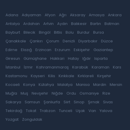
Adana
Adıyaman
Afyon
Ağrı
Aksaray
Amasya
Ankara
Antalya
Ardahan
Artvin
Aydın
Balıkesir
Bartın
Batman
Bayburt
Bilecik
Bingöl
Bitlis
Bolu
Burdur
Bursa
Çanakkale
Çankırı
Çorum
Denizli
Diyarbakır
Düzce
Edirne
Elazığ
Erzincan
Erzurum
Eskişehir
Gaziantep
Giresun
Gümüşhane
Hakkari
Hatay
Iğdır
Isparta
İstanbul
İzmir
Kahramanmaraş
Karabük
Karaman
Kars
Kastamonu
Kayseri
Kilis
Kırıkkale
Kırklareli
Kırşehir
Kocaeli
Konya
Kütahya
Malatya
Manisa
Mardin
Mersin
Muğla
Muş
Nevşehir
Niğde
Ordu
Osmaniye
Rize
Sakarya
Samsun
Şanlıurfa
Siirt
Sinop
Şırnak
Sivas
Tekirdağ
Tokat
Trabzon
Tunceli
Uşak
Van
Yalova
Yozgat
Zonguldak