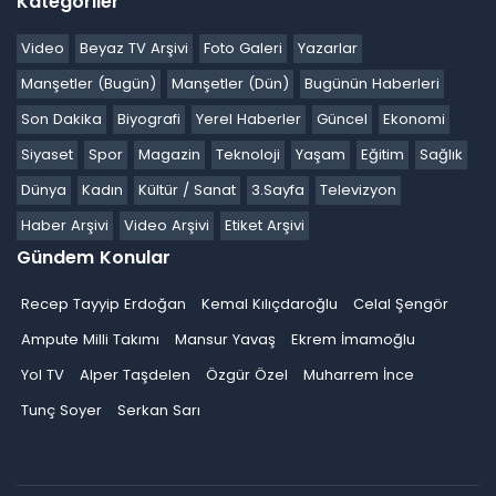
Kategoriler
Video
Beyaz TV Arşivi
Foto Galeri
Yazarlar
Manşetler (Bugün)
Manşetler (Dün)
Bugünün Haberleri
Son Dakika
Biyografi
Yerel Haberler
Güncel
Ekonomi
Siyaset
Spor
Magazin
Teknoloji
Yaşam
Eğitim
Sağlık
Dünya
Kadın
Kültür / Sanat
3.Sayfa
Televizyon
Haber Arşivi
Video Arşivi
Etiket Arşivi
Gündem Konular
Recep Tayyip Erdoğan
Kemal Kılıçdaroğlu
Celal Şengör
Ampute Milli Takımı
Mansur Yavaş
Ekrem İmamoğlu
Yol TV
Alper Taşdelen
Özgür Özel
Muharrem İnce
Tunç Soyer
Serkan Sarı