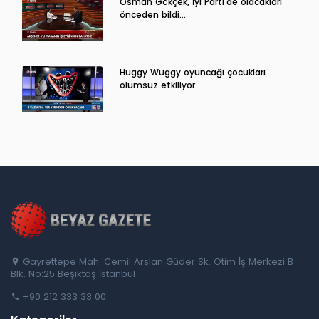
Osman Gökçek, İyi Parti'de olacakları
önceden bildi...
Huggy Wuggy oyuncağı çocukları
olumsuz etkiliyor
Gayrettepe Mah. Cemil Arslan Güder Sk. Otim İş Merkezi B
Blk. No:25 Beşiktaş İstanbul
+90 212 333 33 00