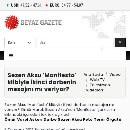
USD
: 47,52 - 47,61
EURO
: 54,77 - 54,87
Ara
Sezen Aksu 'Manifesto'
Ana Sayfa
Video
Web TV
klibiyle ikinci darbenin
Televizyon
mesajını mı veriyor?
Videoları
Sezen Aksu 'Manifesto' klibiyle ikinci darbenin mesajını mı
veriyor? Ömür Varol, Sezen Aksu'nun 'Manifesto' şarkısının
klibindeki işaretleri tek tek açıkladı.
Ömür Varol
Askeri Darbe
Sezen Aksu
Fetö Terör Örgütü
6 Temmuz 2017 Perşembe günü yayınlandı