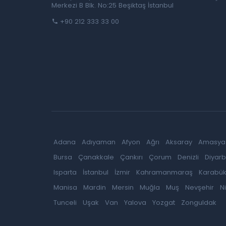
Merkezi B Blk. No:25 Beşiktaş İstanbul
+90 212 333 33 00
Adana
Adıyaman
Afyon
Ağrı
Aksaray
Amasya
Bursa
Çanakkale
Çankırı
Çorum
Denizli
Diyarb
Isparta
İstanbul
İzmir
Kahramanmaraş
Karabü
Manisa
Mardin
Mersin
Muğla
Muş
Nevşehir
N
Tunceli
Uşak
Van
Yalova
Yozgat
Zonguldak