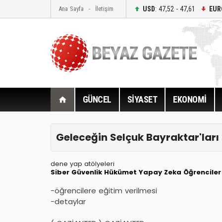
USD
: 47,52 - 47,61
EUR
Ana Sayfa
İletişim
GÜNCEL
SİYASET
EKONOMİ
Geleceğin Selçuk Bayraktar'ları
dene yap atölyeleri
Siber Güvenlik
Hükümet
Yapay Zeka
Öğrenciler
-öğrencilere eğitim verilmesi
-detaylar