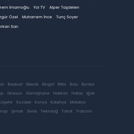
krem İmamoğlu
Yol TV
Alper Taşdelen
zgür Özel
Muharrem İnce
Tunç Soyer
rkan Sarı
an
Bayburt
Bilecik
Bingöl
Bitlis
Bolu
Burdur
ep
Giresun
Gümüşhane
Hakkari
Hatay
Iğdır
Kırşehir
Kocaeli
Konya
Kütahya
Malatya
inop
Şırnak
Sivas
Tekirdağ
Tokat
Trabzon