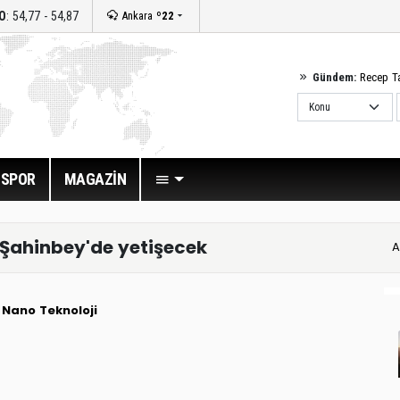
O
: 54,77 - 54,87
Ankara
º22
Gündem:
Recep T
SPOR
MAGAZİN
 Şahinbey'de yetişecek
A
Nano Teknoloji