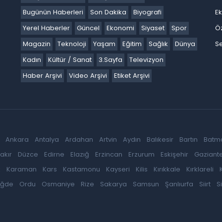
Bugünün Haberleri
Son Dakika
Biyografi
E
Yerel Haberler
Güncel
Ekonomi
Siyaset
Spor
Ö
Magazin
Teknoloji
Yaşam
Eğitim
Sağlık
Dünya
Se
Kadın
Kültür / Sanat
3.Sayfa
Televizyon
Haber Arşivi
Video Arşivi
Etiket Arşivi
Ankara
Antalya
Ardahan
Artvin
Aydın
Balıkesir
Bartın
Batm
akır
Düzce
Edirne
Elazığ
Erzincan
Erzurum
Eskişehir
Gaziant
k
Karaman
Kars
Kastamonu
Kayseri
Kilis
Kırıkkale
Kırklareli
iğde
Ordu
Osmaniye
Rize
Sakarya
Samsun
Şanlıurfa
Siirt
S