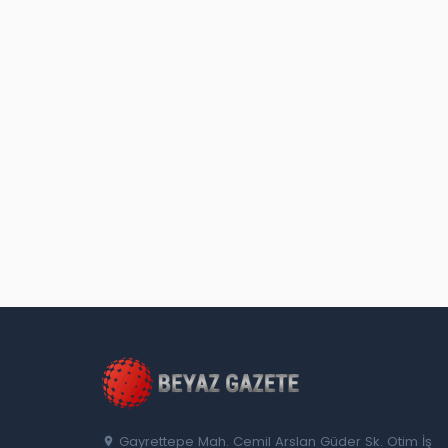
Gayrettepe Mah. Cemil Arslan Güder Sk. Otim İş