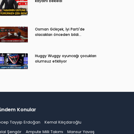
kaydını bekledi
Osman Gökçek, İyi Parti'de
olacakları önceden bildi...
Huggy Wuggy oyuncağı çocukları
olumsuz etkiliyor
ündem Konular
ecep Tayyip Erdoğan
Kemal Kılıçdaroğlu
elal Şengör
Ampute Milli Takımı
Mansur Yavaş