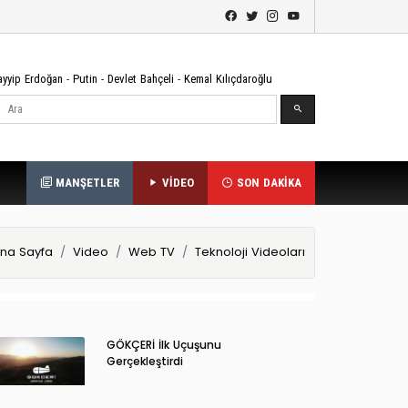
ayyip Erdoğan
-
Putin
-
Devlet Bahçeli
-
Kemal Kılıçdaroğlu
Ara
MANŞETLER
VİDEO
SON DAKİKA
na Sayfa
Video
Web TV
Teknoloji Videoları
GÖKÇERİ İlk Uçuşunu
Gerçekleştirdi