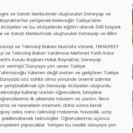
ongre ve Sanat Merkezinde oluşturulan Deneyap ve
ayraktar’ları yetişecek.Geleceğin Türkiye'sinin
tölyeleri ve bu atölyelerde eğitim alacak 348 başarılı
ngre ve Sanat Merkezi’nde oluşturulan Deneyap ve Bilim
 Sanayi ve Teknoloji Bakanı Mustafa Varank, TEKNOFEST
yi ve Teknoloji Bakan Yardımcısı Mehmet Fatih Kacır
önetim Kurulu Başkanı Haluk Bayraktar, Deneyap
 not vermişti."Dünyaya yön veren Türkiye
hmazoğlu tüketen değil üreten ve geliştiren Türkiye
ek, “Dünyada söz sahibi olma yönünde önemli adımlar
r yetiştirebilmek için Deneyap Atölyeleri oluşturdu.
eknolojiyi kullanıp üreten öğrencilere, bireylere
encilerimiz ilk yıllarında tasarım ve üretim. İkinci
lama ve nesnelerin interneti, daha sonra kendi
 yapay zeka, nano teknoloji malzeme, havacılık, uzay
ı şekillendirecek teknolojiler. Öğrencilerimiz üçüncü
rojelerini yapacaklar. Yetişen bu nesille dünyaya yön