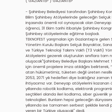
( GAZİANTEP ) GAZİANTEP
- Şahinbey Belediyesi tarafından Şahinbey K
Bilim Şahinbey Atölyelerinde geleceğin Selçuk B
inşasında önemli rol oynayacak olan Deneyap A
öğrenci, 31 Ekim tarihi itibariyle Şahinbey Ko
Şahinbey atölyelerinde eğitime başladı.
TEKNOFEST yarışmaları için Gaziantep’e gelen
Yönetim Kurulu Başkanı Selçuk Bayraktar, Sana
ve Türkiye Teknoloji Takımı Vakfı (T3 Vakfı) Y
Atölyelerini gezerek oluşturulan sınıflara tam
oluşacak"Şahinbey Belediye Başkanı Mehmet Ta
için önemli projelere imza atıldığını belirter
atan hükümetimiz, tüketen değil üreten nesille
2053, 2071 yılı hedefleri diye baktığınız zaman t
ihtiyacımız var. Deneyap atölyelerini kazanan öğr
yıllarında robotik kodlama, elektronik program
seçtikleri alanda ileri kodlama, siber güvenlik
teknolojileri. Bunların hepsi geleceğin dünyasın
yıllarında ise tamamen serbest şekilde kendi p
veren bir Türkiye oluşacak" dedi.