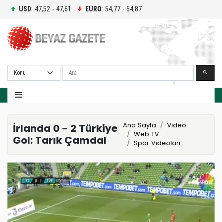
USD
: 47,52 - 47,61
EURO
: 54,77 - 54,87
Ara
Ana Sayfa
Video
İrlanda 0 - 2 Türkiye
Web TV
Gol: Tarık Çamdal
Spor Videoları