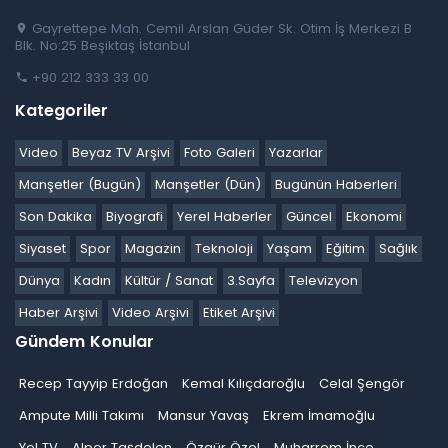
Gayrettepe Mah. Cemil Arslan Güder Sk. Otim İş Merkezi B
Blk. No:25 Beşiktaş İstanbul
+90 212 333 33 00
Kategoriler
Video
Beyaz TV Arşivi
Foto Galeri
Yazarlar
Manşetler (Bugün)
Manşetler (Dün)
Bugünün Haberleri
Son Dakika
Biyografi
Yerel Haberler
Güncel
Ekonomi
Siyaset
Spor
Magazin
Teknoloji
Yaşam
Eğitim
Sağlık
Dünya
Kadın
Kültür / Sanat
3.Sayfa
Televizyon
Haber Arşivi
Video Arşivi
Etiket Arşivi
Gündem Konular
Recep Tayyip Erdoğan
Kemal Kılıçdaroğlu
Celal Şengör
Ampute Milli Takımı
Mansur Yavaş
Ekrem İmamoğlu
Yol TV
Alper Taşdelen
Özgür Özel
Muharrem İnce