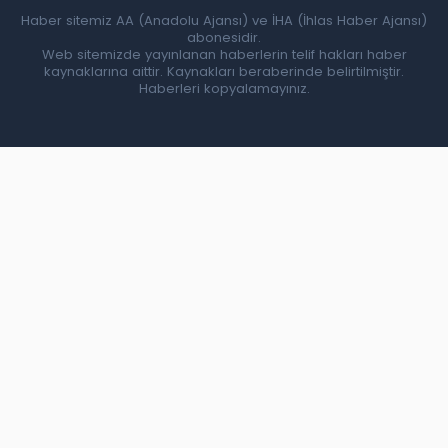
Haber sitemiz AA (Anadolu Ajansı) ve İHA (İhlas Haber Ajansı)
abonesidir.
Web sitemizde yayınlanan haberlerin telif hakları haber
kaynaklarına aittir. Kaynakları beraberinde belirtilmiştir.
Haberleri kopyalamayınız.