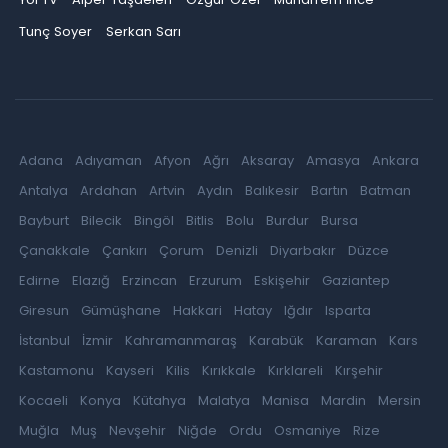
Tunç Soyer
Serkan Sarı
Adana
Adıyaman
Afyon
Ağrı
Aksaray
Amasya
Ankara
Antalya
Ardahan
Artvin
Aydın
Balıkesir
Bartın
Batman
Bayburt
Bilecik
Bingöl
Bitlis
Bolu
Burdur
Bursa
Çanakkale
Çankırı
Çorum
Denizli
Diyarbakır
Düzce
Edirne
Elazığ
Erzincan
Erzurum
Eskişehir
Gaziantep
Giresun
Gümüşhane
Hakkari
Hatay
Iğdır
Isparta
İstanbul
İzmir
Kahramanmaraş
Karabük
Karaman
Kars
Kastamonu
Kayseri
Kilis
Kırıkkale
Kırklareli
Kırşehir
Kocaeli
Konya
Kütahya
Malatya
Manisa
Mardin
Mersin
Muğla
Muş
Nevşehir
Niğde
Ordu
Osmaniye
Rize