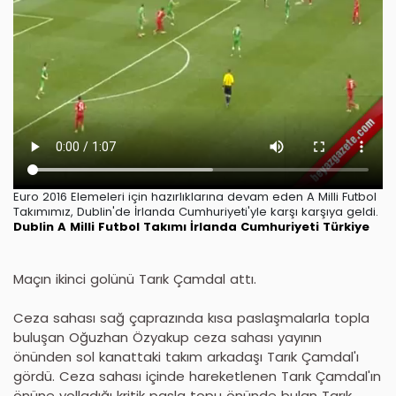
Euro 2016 Elemeleri için hazırlıklarına devam eden A Milli Futbol
Takımımız, Dublin'de İrlanda Cumhuriyeti'yle karşı karşıya geldi.
Dublin
A Milli Futbol Takımı
İrlanda Cumhuriyeti
Türkiye
Maçın ikinci golünü Tarık Çamdal attı.
Ceza sahası sağ çaprazında kısa paslaşmalarla topla
buluşan Oğuzhan Özyakup ceza sahası yayının
önünden sol kanattaki takım arkadaşı Tarık Çamdal'ı
gördü. Ceza sahası içinde hareketlenen Tarık Çamdal'ın
önüne yolladığı kritik pasla topu önünde bulan Tarık