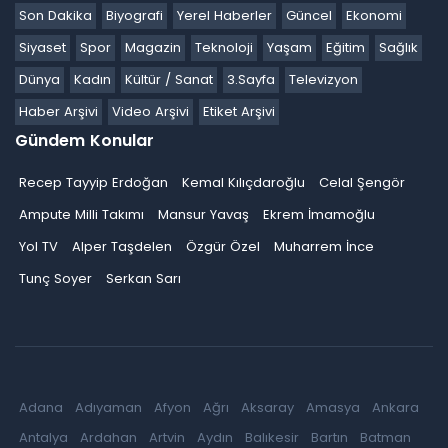
Son Dakika
Biyografi
Yerel Haberler
Güncel
Ekonomi
Siyaset
Spor
Magazin
Teknoloji
Yaşam
Eğitim
Sağlık
Dünya
Kadın
Kültür / Sanat
3.Sayfa
Televizyon
Haber Arşivi
Video Arşivi
Etiket Arşivi
Gündem Konular
Recep Tayyip Erdoğan
Kemal Kılıçdaroğlu
Celal Şengör
Ampute Milli Takımı
Mansur Yavaş
Ekrem İmamoğlu
Yol TV
Alper Taşdelen
Özgür Özel
Muharrem İnce
Tunç Soyer
Serkan Sarı
Adana
Adıyaman
Afyon
Ağrı
Aksaray
Amasya
Ankara
Antalya
Ardahan
Artvin
Aydın
Balıkesir
Bartın
Batman