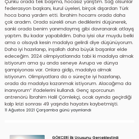
Çünkü orada tek başıma, hocasız yarıştım. Sağ olsunlar
federasyon başkanı, kurul üyeleri, birçok dışardan Türk
hoca bana yardım etti. İbrahim hocamı orada daha
çok aradım. Orada sürekli onun dediklerini düşünerek,
sanki orada benim yanımdaymış gibi davranarak atlayış
yaptım. Bu kadar yapabildim. Daha iyisi olur muydu belki
ama o olsaydı kesin madalya gelirdi diye düşünüyorum.
Daha iyi hazırlanıp, inşallah daha büyük başarılar elde
edeceğim. 2024 olimpiyatlarında tabi ki madalya almak
istiyorum ama şu anda seneye Avrupa ve dünya
şampiyonası var. Onlara gidip, madalya almak
istiyorum. Olimpiyatlara da o süreçte iyi hazırlanıp,
orada da madalya kazanmak istiyorum. Alacağıma da
inanıyorum” ifadelerini kullandı. Genç sporcunun
antrenörü İbrahim Halil Çömlekçi, ocak ayında geçirdiği
kalp krizi sonrası 49 yaşında hayatını kaybetmişti.
11 Ağustos 2021 Çarşamba günü yayınlandı
GÖKÇERİ İlk Uçuşunu Gerçekleştirdi