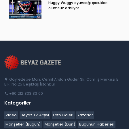
Huggy Wuggy oyuncağı çocukları
olumsuz etkiliyor
Gayrettepe Mah. Cemil Arslan Güder Sk. Otim İş Merkezi B
Blk. No:25 Beşiktaş İstanbul
+90 212 333 33 00
Kategoriler
Video
Beyaz TV Arşivi
Foto Galeri
Yazarlar
Manşetler (Bugün)
Manşetler (Dün)
Bugünün Haberleri