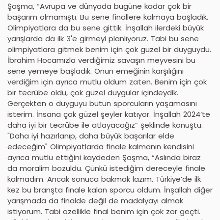
Şaşma, “Avrupa ve dünyada bugüne kadar çok bir
başarım olmamıştı. Bu sene finallere kalmaya başladık.
Olimpiyatlara da bu sene gittik. İnşallah ilerdeki büyük
yarışlarda da ilk 3'e girmeyi planlıyoruz. Tabi bu sene
olimpiyatlara gitmek benim için çok güzel bir duyguydu.
İbrahim Hocamızla verdiğimiz savaşın meyvesini bu
sene yemeye başladık. Onun emeğinin karşılığını
verdiğim için ayrıca mutlu oldum zaten. Benim için çok
bir tecrübe oldu, çok güzel duygular içindeydik.
Gerçekten o duyguyu bütün sporcuların yaşamasını
isterim. İnsana çok güzel şeyler katıyor. İnşallah 2024’te
daha iyi bir tecrübe ile atlayacağız” şeklinde konuştu.
"Daha iyi hazırlanıp, daha büyük başarılar elde
edeceğim" Olimpiyatlarda finale kalmanın kendisini
ayrıca mutlu ettiğini kaydeden Şaşma, “Aslında biraz
da moralim bozuldu. Çünkü istediğim dereceyle finale
kalmadım. Ancak sonuca bakmak lazım. Türkiye’de ilk
kez bu branşta finale kalan sporcu oldum. İnşallah diğer
yarışmada da finalde değil de madalyayı almak
istiyorum. Tabi özellikle final benim için çok zor geçti.