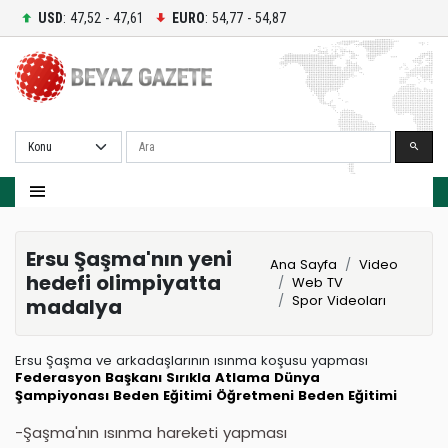
USD
: 47,52 - 47,61
EURO
: 54,77 - 54,87
Ara
Ersu Şaşma'nın yeni
Ana Sayfa
Video
hedefi olimpiyatta
Web TV
Spor Videoları
madalya
Ersu Şaşma ve arkadaşlarının ısınma koşusu yapması
Federasyon Başkanı
Sırıkla Atlama
Dünya
Şampiyonası
Beden Eğitimi Öğretmeni
Beden Eğitimi
-Şaşma'nın ısınma hareketi yapması