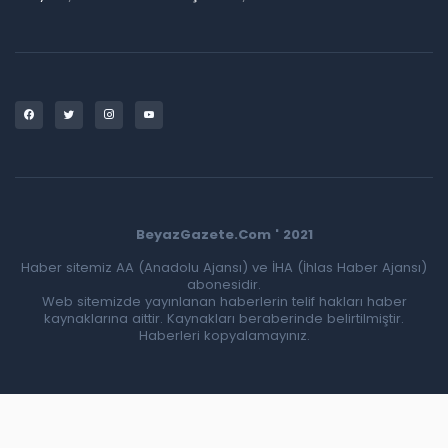
BeyazGazete.Com ' 2021
Haber sitemiz AA (Anadolu Ajansı) ve İHA (İhlas Haber Ajansı)
abonesidir.
Web sitemizde yayınlanan haberlerin telif hakları haber
kaynaklarına aittir. Kaynakları beraberinde belirtilmiştir.
Haberleri kopyalamayınız.