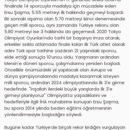
finalinde 14 sporcuyla madalya için mücadele eden
Ersu Şaşma, 5.55 metreyi ilk hakkında geçmeyi başardı.
Bir sonraki aşama olan 5.70 metreyi ikinci denemesinde
geçen milli sporcu, aynı zamanda Türkiye rekoru olan
5.80 metreyi ise 3 hakkında da geçemedi. 2020 Tokyo
Olimpiyat Oyunları'nda tarihi bir başarıya imza atarak,
erkekler sırıkla atlamada finale kalan ilk Türk atlet olarak
adını Türk spor tarihine yazdıran 21 yaşındaki sporcu,
elde ettiği sonuçla 10’uncu oldu. Yarışmanın ardından
Mersin'e dönen sporcu, çalışmalarına yeniden başladı.
Öncelikle önümüzdeki yıl yapılacak olan Avrupa ve
dünya şampiyonalarında madalya kazanmak isteyen
milli sporcu, ardından 2024 olimpiyatlarında ilk 3'e girme
hedefinde. "İnşallah ilerdeki büyük yarışlarda ilk 3'e
girmeyi planlıyoruz" Olimpiyatta yaşadıklarını ve
hedefleriyle ilgili İHA muhabirine konuşan Ersu Şaşma,
bu spora 2014 yılında beden eğitimi öğretmeninin
yönlendirmesiyle başladığını söyledi.
Bugüne kadar Türkiye’de birçok rekor kırdığını vurgulayan