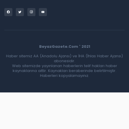
BeyazGazete.Com ' 2021
Haber sitemiz AA (Anadolu Ajansı) ve İHA (İhlas Haber Ajansı)
abonesidir.
Web sitemizde yayınlanan haberlerin telif hakları haber
kaynaklarına aittir. Kaynakları beraberinde belirtilmiştir.
Haberleri kopyalamayınız.