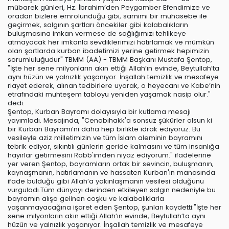
mübarek günleri, Hz. İbrahim’den Peygamber Efendimize ve
oradan bizlere emrolunduğu gibi, samimi bir muhasebe ile
geçirmek, salgının şartları öncekiler gibi kalabalıkların
buluşmasına imkan vermese de sağlığımızı tehlikeye
atmayacak her imkanla sevdiklerimizi hatırlamak ve mümkün
olan şartlarda kurban ibadetimizi yerine getirmek hepimizin
sorumluluğudur" TBMM (AA) - TBMM Başkanı Mustafa Şentop,
"İşte her sene milyonların akın ettiği Allah’ın evinde, Beytullah’ta
aynı hüzün ve yalnızlık yaşanıyor. İnşallah temizlik ve mesafeye
riayet ederek, alınan tedbirlere uyarak, o heyecanı ve Kabe’nin
etrafındaki muhteşem tabloyu yeniden yaşamak nasip olur."
dedi.
Şentop, Kurban Bayramı dolayısıyla bir kutlama mesajı
yayımladı. Mesajında, "Cenabıhakk'a sonsuz şükürler olsun ki
bir Kurban Bayramı’nı daha hep birlikte idrak ediyoruz. Bu
vesileyle aziz milletimizin ve tüm İslam aleminin bayramını
tebrik ediyor, sıkıntılı günlerin geride kalmasını ve tüm insanlığa
hayırlar getirmesini Rabb'imden niyaz ediyorum." ifadelerine
yer veren Şentop, bayramların ortak bir sevincin, buluşmanın,
kaynaşmanın, hatırlamanın ve hassaten Kurban'ın manasında
ifade bulduğu gibi Allah’a yakınlaşmanın vesilesi olduğunu
vurguladı.Tüm dünyayı derinden etkileyen salgın nedeniyle bu
bayramın alışa gelinen coşku ve kalabalıklarla
yaşanmayacağına işaret eden Şentop, şunları kaydetti:"İşte her
sene milyonların akın ettiği Allah’ın evinde, Beytullah’ta aynı
hüzün ve yalnızlık yaşanıyor. İnşallah temizlik ve mesafeye