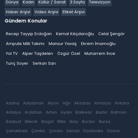
Dünya
Kadın
Kültür / Sanat
3.Sayfa
Televizyon
Haber Arşivi
Video Arşivi
Etiket Arşivi
Gündem Konular
Recep Tayyip Erdoğan
Kemal Kılıçdaroğlu
Celal Şengör
Ampute Milli Takımı
Mansur Yavaş
Ekrem İmamoğlu
Yol TV
Alper Taşdelen
Özgür Özel
Muharrem İnce
Tunç Soyer
Serkan Sarı
Adana
Adıyaman
Afyon
Ağrı
Aksaray
Amasya
Ankara
Antalya
Ardahan
Artvin
Aydın
Balıkesir
Bartın
Batman
Bayburt
Bilecik
Bingöl
Bitlis
Bolu
Burdur
Bursa
Çanakkale
Çankırı
Çorum
Denizli
Diyarbakır
Düzce