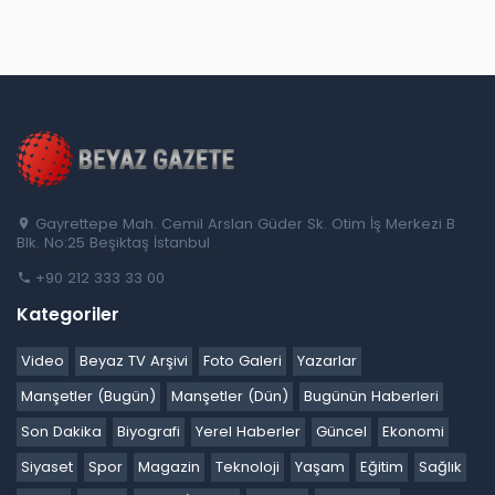
Gayrettepe Mah. Cemil Arslan Güder Sk. Otim İş Merkezi B
Blk. No:25 Beşiktaş İstanbul
+90 212 333 33 00
Kategoriler
Video
Beyaz TV Arşivi
Foto Galeri
Yazarlar
Manşetler (Bugün)
Manşetler (Dün)
Bugünün Haberleri
Son Dakika
Biyografi
Yerel Haberler
Güncel
Ekonomi
Siyaset
Spor
Magazin
Teknoloji
Yaşam
Eğitim
Sağlık