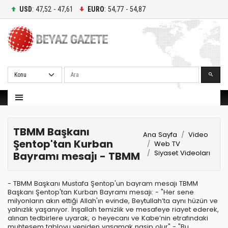
USD
: 47,52 - 47,61
EURO
: 54,77 - 54,87
Ara
TBMM Başkanı
Ana Sayfa
Video
Şentop'tan Kurban
Web TV
Siyaset Videoları
Bayramı mesajı - TBMM
- TBMM Başkanı Mustafa Şentop'un bayram mesajı TBMM
Başkanı Şentop'tan Kurban Bayramı mesajı: - "Her sene
milyonların akın ettiği Allah'ın evinde, Beytullah’ta aynı hüzün ve
yalnızlık yaşanıyor. İnşallah temizlik ve mesafeye riayet ederek,
alınan tedbirlere uyarak, o heyecanı ve Kabe’nin etrafındaki
muhteşem tabloyu yeniden yaşamak nasip olur" - "Bu