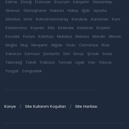
Edirne
Elazığ
Erzincan
Erzurum
Eskişehir
Gaziantep
Giresun
Gümüşhane
Hakkari
Hatay
Iğdır
Isparta
İstanbul
İzmir
Kahramanmaraş
Karabük
Karaman
Kars
Kastamonu
Kayseri
Kilis
Kırıkkale
Kırklareli
Kırşehir
Kocaeli
Konya
Kütahya
Malatya
Manisa
Mardin
Mersin
Muğla
Muş
Nevşehir
Niğde
Ordu
Osmaniye
Rize
Sakarya
Samsun
Şanlıurfa
Siirt
Sinop
Şırnak
Sivas
Tekirdağ
Tokat
Trabzon
Tunceli
Uşak
Van
Yalova
Yozgat
Zonguldak
Künye
Site Kullanım Koşulları
Site Haritası