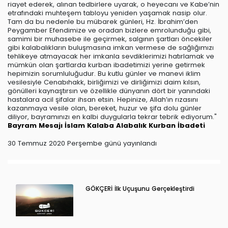
riayet ederek, alınan tedbirlere uyarak, o heyecanı ve Kabe’nin
etrafındaki muhteşem tabloyu yeniden yaşamak nasip olur.
Tam da bu nedenle bu mübarek günleri, Hz. İbrahim’den
Peygamber Efendimize ve oradan bizlere emrolunduğu gibi,
samimi bir muhasebe ile geçirmek, salgının şartları öncekiler
gibi kalabalıkların buluşmasına imkan vermese de sağlığımızı
tehlikeye atmayacak her imkanla sevdiklerimizi hatırlamak ve
mümkün olan şartlarda kurban ibadetimizi yerine getirmek
hepimizin sorumluluğudur. Bu kutlu günler ve manevi iklim
vesilesiyle Cenabıhakk, birliğimizi ve dirliğimizi daim kılsın,
gönülleri kaynaştırsın ve özellikle dünyanın dört bir yanındaki
hastalara acil şifalar ihsan etsin. Hepinize, Allah’ın rızasını
kazanmaya vesile olan, bereket, huzur ve şifa dolu günler
diliyor, bayramınızı en kalbi duygularla tekrar tebrik ediyorum."
Bayram Mesajı
İslam
Kalaba
Alabalık
Kurban İbadeti
30 Temmuz 2020 Perşembe günü yayınlandı
GÖKÇERİ İlk Uçuşunu Gerçekleştirdi