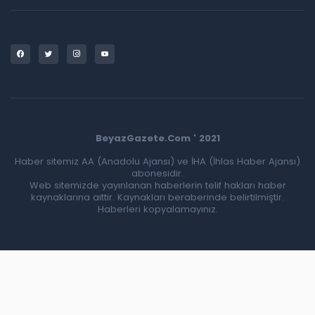
BeyazGazete.Com ' 2021
Haber sitemiz AA (Anadolu Ajansı) ve İHA (İhlas Haber Ajansı)
abonesidir.
Web sitemizde yayınlanan haberlerin telif hakları haber
kaynaklarına aittir. Kaynakları beraberinde belirtilmiştir.
Haberleri kopyalamayınız.