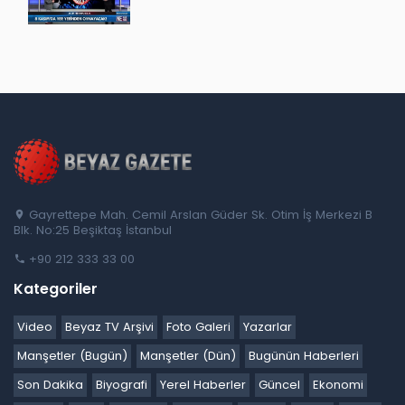
Gayrettepe Mah. Cemil Arslan Güder Sk. Otim İş Merkezi B
Blk. No:25 Beşiktaş İstanbul
+90 212 333 33 00
Kategoriler
Video
Beyaz TV Arşivi
Foto Galeri
Yazarlar
Manşetler (Bugün)
Manşetler (Dün)
Bugünün Haberleri
Son Dakika
Biyografi
Yerel Haberler
Güncel
Ekonomi