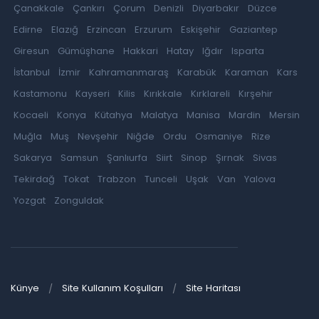
Çanakkale
Çankırı
Çorum
Denizli
Diyarbakır
Düzce
Edirne
Elazığ
Erzincan
Erzurum
Eskişehir
Gaziantep
Giresun
Gümüşhane
Hakkari
Hatay
Iğdır
Isparta
İstanbul
İzmir
Kahramanmaraş
Karabük
Karaman
Kars
Kastamonu
Kayseri
Kilis
Kırıkkale
Kırklareli
Kırşehir
Kocaeli
Konya
Kütahya
Malatya
Manisa
Mardin
Mersin
Muğla
Muş
Nevşehir
Niğde
Ordu
Osmaniye
Rize
Sakarya
Samsun
Şanlıurfa
Siirt
Sinop
Şırnak
Sivas
Tekirdağ
Tokat
Trabzon
Tunceli
Uşak
Van
Yalova
Yozgat
Zonguldak
Künye
Site Kullanım Koşulları
Site Haritası