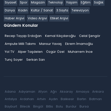
Siyaset
Spor
Magazin
Teknoloji
Yaşam
Eğitim
Sağlık
Dünya
Kadın
Kültür / Sanat
3.Sayfa
Televizyon
Haber Arşivi
Video Arşivi
Etiket Arşivi
Gündem Konular
Recep Tayyip Erdoğan
Kemal Kılıçdaroğlu
Celal Şengör
Ampute Milli Takımı
Mansur Yavaş
Ekrem İmamoğlu
Yol TV
Alper Taşdelen
Özgür Özel
Muharrem İnce
Tunç Soyer
Serkan Sarı
Adana
Adıyaman
Afyon
Ağrı
Aksaray
Amasya
Ankara
Antalya
Ardahan
Artvin
Aydın
Balıkesir
Bartın
Batman
Bayburt
Bilecik
Bingöl
Bitlis
Bolu
Burdur
Bursa