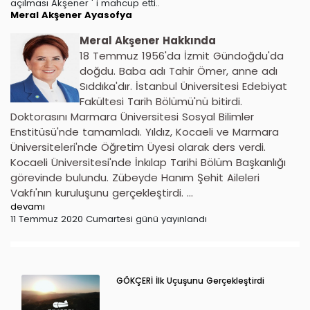
açılması Akşener ' i mahcup etti..
Meral Akşener
Ayasofya
Meral Akşener Hakkında
18 Temmuz 1956'da İzmit Gündoğdu'da
doğdu. Baba adı Tahir Ömer, anne adı
Sıddıka'dır. İstanbul Üniversitesi Edebiyat
Fakültesi Tarih Bölümü'nü bitirdi.
Doktorasını Marmara Üniversitesi Sosyal Bilimler
Enstitüsü'nde tamamladı. Yıldız, Kocaeli ve Marmara
Üniversiteleri'nde Öğretim Üyesi olarak ders verdi.
Kocaeli Üniversitesi'nde İnkılap Tarihi Bölüm Başkanlığı
görevinde bulundu. Zübeyde Hanım Şehit Aileleri
Vakfı'nın kuruluşunu gerçekleştirdi. ...
devamı
11 Temmuz 2020 Cumartesi günü yayınlandı
GÖKÇERİ İlk Uçuşunu Gerçekleştirdi