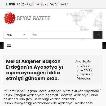
USD
: 47,52 - 47,61
EURO
: 54,77 - 54,87
Ara
Meral Akşener Başkan
Ana Sayfa
Video
Erdoğan'ın Ayasofya'yı
Web TV
açamayacağını iddia
Siyaset
etmişti gündem oldu.
Videoları
İYİ Parti Genel Başkanı Meral Akşener, bir televizyon yayınında '
Sayın Erdoğan Ayasofya'yı açamaz ' demişti. Ayasofya Camii
hakkında Danıştay ' ın verdiği kararın ardından
Cumhurbaşkanlığı kararnamesi ile Ayasofya ' nın ibadete