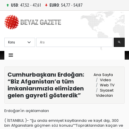
USD
: 47,52 - 47,61
EURO
: 54,77 - 54,87
Ara
Cumhurbaşkanı Erdoğan:
Ana Sayfa
Video
“Biz Afganistan’a tüm
Web TV
imkanlarımızla elimizden
Siyaset
gelen gayreti gösterdik”
Videoları
Erdoğan'ın açıklamaları
( İSTANBUL )- “Şu anda emniyet kayıtlarında ve kayıt dışı, 300
bin Afganistanlı göçmen söz konusu”“Topraklarından kaçan ve