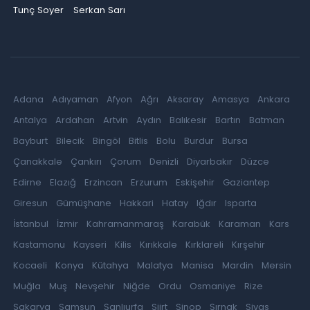
Tunç Soyer
Serkan Sarı
Adana
Adıyaman
Afyon
Ağrı
Aksaray
Amasya
Ankara
Antalya
Ardahan
Artvin
Aydın
Balıkesir
Bartın
Batman
Bayburt
Bilecik
Bingöl
Bitlis
Bolu
Burdur
Bursa
Çanakkale
Çankırı
Çorum
Denizli
Diyarbakır
Düzce
Edirne
Elazığ
Erzincan
Erzurum
Eskişehir
Gaziantep
Giresun
Gümüşhane
Hakkari
Hatay
Iğdır
Isparta
İstanbul
İzmir
Kahramanmaraş
Karabük
Karaman
Kars
Kastamonu
Kayseri
Kilis
Kırıkkale
Kırklareli
Kırşehir
Kocaeli
Konya
Kütahya
Malatya
Manisa
Mardin
Mersin
Muğla
Muş
Nevşehir
Niğde
Ordu
Osmaniye
Rize
Sakarya
Samsun
Şanlıurfa
Siirt
Sinop
Şırnak
Sivas