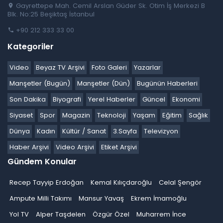
Gayrettepe Mah. Cemil Arslan Güder Sk. Otim İş Merkezi B
Blk. No:25 Beşiktaş İstanbul
+90 212 333 33 00
Kategoriler
Video
Beyaz TV Arşivi
Foto Galeri
Yazarlar
Manşetler (Bugün)
Manşetler (Dün)
Bugünün Haberleri
Son Dakika
Biyografi
Yerel Haberler
Güncel
Ekonomi
Siyaset
Spor
Magazin
Teknoloji
Yaşam
Eğitim
Sağlık
Dünya
Kadın
Kültür / Sanat
3.Sayfa
Televizyon
Haber Arşivi
Video Arşivi
Etiket Arşivi
Gündem Konular
Recep Tayyip Erdoğan
Kemal Kılıçdaroğlu
Celal Şengör
Ampute Milli Takımı
Mansur Yavaş
Ekrem İmamoğlu
Yol TV
Alper Taşdelen
Özgür Özel
Muharrem İnce