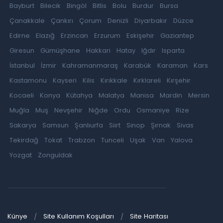
Bayburt
Bilecik
Bingöl
Bitlis
Bolu
Burdur
Bursa
Çanakkale
Çankırı
Çorum
Denizli
Diyarbakır
Düzce
Edirne
Elazığ
Erzincan
Erzurum
Eskişehir
Gaziantep
Giresun
Gümüşhane
Hakkari
Hatay
Iğdır
Isparta
İstanbul
İzmir
Kahramanmaraş
Karabük
Karaman
Kars
Kastamonu
Kayseri
Kilis
Kırıkkale
Kırklareli
Kırşehir
Kocaeli
Konya
Kütahya
Malatya
Manisa
Mardin
Mersin
Muğla
Muş
Nevşehir
Niğde
Ordu
Osmaniye
Rize
Sakarya
Samsun
Şanlıurfa
Siirt
Sinop
Şırnak
Sivas
Tekirdağ
Tokat
Trabzon
Tunceli
Uşak
Van
Yalova
Yozgat
Zonguldak
Künye
Site Kullanım Koşulları
Site Haritası