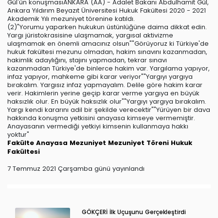
Gül'ün konuşmasıANKARA (AA) - Adalet Bakanı Abdulhamit Gül,
Ankara Yıldırım Beyazıt Üniversitesi Hukuk Fakültesi 2020 - 2021
Akademik Yılı mezuniyet törenine katıldı.
(2)"Yorumu yaparken hukukun üstünlüğüne daima dikkat edin.
Yargı jüristokrasisine ulaşmamak, yargısal aktivizme
ulaşmamak en önemli amacınız olsun""Görüyoruz ki Türkiye'de
hukuk fakültesi mezunu olmadan, hakim sınavını kazanmadan,
hakimlik adaylığını, stajını yapmadan, tekrar sınavı
kazanmadan Türkiye'de binlerce hakim var. Yargılama yapıyor,
infaz yapıyor, mahkeme gibi karar veriyor""Yargıyı yargıya
bırakalım. Yargısız infaz yapmayalım. Delile göre hakim karar
verir. Hakimlerin yerine geçip karar verme yargıya en büyük
haksızlık olur. En büyük haksızlık olur""Yargıyı yargıya bırakalım.
Yargı kendi kararını adil bir şekilde verecektir""Yürüyen bir dava
hakkında konuşma yetkisini anayasa kimseye vermemiştir.
Anayasanın vermediği yetkiyi kimsenin kullanmaya hakkı
yoktur"
Fakülte
Anayasa
Mezuniyet
Mezuniyet Töreni
Hukuk
Fakültesi
7 Temmuz 2021 Çarşamba günü yayınlandı
GÖKÇERİ İlk Uçuşunu Gerçekleştirdi