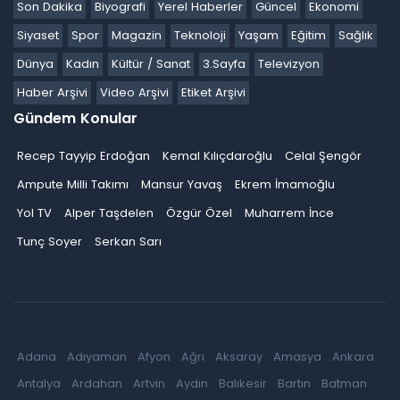
Son Dakika
Biyografi
Yerel Haberler
Güncel
Ekonomi
Siyaset
Spor
Magazin
Teknoloji
Yaşam
Eğitim
Sağlık
Dünya
Kadın
Kültür / Sanat
3.Sayfa
Televizyon
Haber Arşivi
Video Arşivi
Etiket Arşivi
Gündem Konular
Recep Tayyip Erdoğan
Kemal Kılıçdaroğlu
Celal Şengör
Ampute Milli Takımı
Mansur Yavaş
Ekrem İmamoğlu
Yol TV
Alper Taşdelen
Özgür Özel
Muharrem İnce
Tunç Soyer
Serkan Sarı
Adana
Adıyaman
Afyon
Ağrı
Aksaray
Amasya
Ankara
Antalya
Ardahan
Artvin
Aydın
Balıkesir
Bartın
Batman