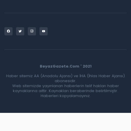
BeyazGazete.Com ' 2021
Haber sitemiz AA (Anadolu Ajansı) ve İHA (İhlas Haber Ajansı)
abonesidir.
Web sitemizde yayınlanan haberlerin telif hakları haber
kaynaklarına aittir. Kaynakları beraberinde belirtilmiştir.
Haberleri kopyalamayınız.