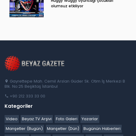
Huggy Wuggy oyuncağı çocukları
olumsuz etkiliyor
Gayrettepe Mah. Cemil Arslan Güder Sk. Otim İş Merkezi B
Blk. No:25 Beşiktaş İstanbul
+90 212 333 33 00
Kategoriler
Video
Beyaz TV Arşivi
Foto Galeri
Yazarlar
Manşetler (Bugün)
Manşetler (Dün)
Bugünün Haberleri