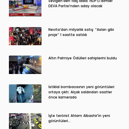
Sevigen’den flaş iddia: HDP’Lİ isimler
DEVA Partisi’nden aday olacak
Nevita’dan milyarlık satış: ‘’Aslan gibi
proje’’ 1 saatte satıldı
Altın Palmiye Ödülleri sahiplerini buldu
İstiklal bombacısının yeni görüntüleri
ortaya çıktı: Alçak saldırıdan saatler
önce kamerada
İşte terörist Ahlam Albashir'in yeni
görüntüleri…