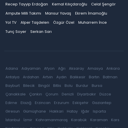
Recep Tayyip Erdoğan
Kemal Kılıçdaroğlu
Celal Şengör
Ampute Milli Takımı
Mansur Yavaş
Ekrem İmamoğlu
Yol TV
Alper Taşdelen
Özgür Özel
Muharrem İnce
Tunç Soyer
Serkan Sarı
Adana
Adıyaman
Afyon
Ağrı
Aksaray
Amasya
Ankara
Antalya
Ardahan
Artvin
Aydın
Balıkesir
Bartın
Batman
Bayburt
Bilecik
Bingöl
Bitlis
Bolu
Burdur
Bursa
Çanakkale
Çankırı
Çorum
Denizli
Diyarbakır
Düzce
Edirne
Elazığ
Erzincan
Erzurum
Eskişehir
Gaziantep
Giresun
Gümüşhane
Hakkari
Hatay
Iğdır
Isparta
İstanbul
İzmir
Kahramanmaraş
Karabük
Karaman
Kars