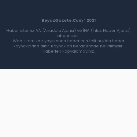
BeyazGazete.Com ' 2021
Haber sitemiz AA (Anadolu Ajansı) ve İHA (İhlas Haber Ajansı)
abonesidir.
Web sitemizde yayınlanan haberlerin telif hakları haber
kaynaklarına aittir. Kaynakları beraberinde belirtilmiştir.
Haberleri kopyalamayınız.