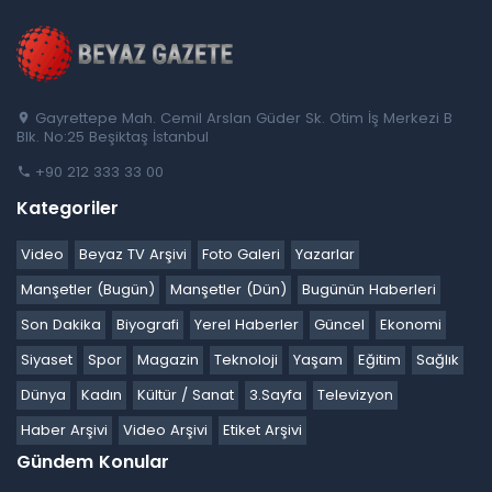
Gayrettepe Mah. Cemil Arslan Güder Sk. Otim İş Merkezi B
Blk. No:25 Beşiktaş İstanbul
+90 212 333 33 00
Kategoriler
Video
Beyaz TV Arşivi
Foto Galeri
Yazarlar
Manşetler (Bugün)
Manşetler (Dün)
Bugünün Haberleri
Son Dakika
Biyografi
Yerel Haberler
Güncel
Ekonomi
Siyaset
Spor
Magazin
Teknoloji
Yaşam
Eğitim
Sağlık
Dünya
Kadın
Kültür / Sanat
3.Sayfa
Televizyon
Haber Arşivi
Video Arşivi
Etiket Arşivi
Gündem Konular