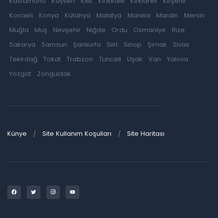
Kastamonu
Kayseri
Kilis
Kırıkkale
Kırklareli
Kırşehir
Kocaeli
Konya
Kütahya
Malatya
Manisa
Mardin
Mersin
Muğla
Muş
Nevşehir
Niğde
Ordu
Osmaniye
Rize
Sakarya
Samsun
Şanlıurfa
Siirt
Sinop
Şırnak
Sivas
Tekirdağ
Tokat
Trabzon
Tunceli
Uşak
Van
Yalova
Yozgat
Zonguldak
Künye
Site Kullanım Koşulları
Site Haritası