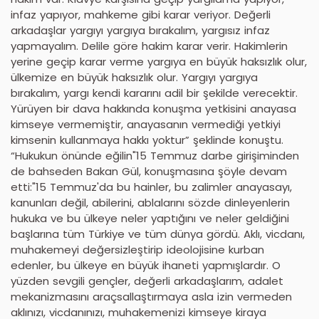
infaz yapıyor, mahkeme gibi karar veriyor. Değerli
arkadaşlar yargıyı yargıya bırakalım, yargısız infaz
yapmayalım. Delile göre hakim karar verir. Hakimlerin
yerine geçip karar verme yargıya en büyük haksızlık olur,
ülkemize en büyük haksızlık olur. Yargıyı yargıya
bırakalım, yargı kendi kararını adil bir şekilde verecektir.
Yürüyen bir dava hakkında konuşma yetkisini anayasa
kimseye vermemiştir, anayasanın vermediği yetkiyi
kimsenin kullanmaya hakkı yoktur” şeklinde konuştu.
“Hukukun önünde eğilin"15 Temmuz darbe girişiminden
de bahseden Bakan Gül, konuşmasına şöyle devam
etti:"15 Temmuz'da bu hainler, bu zalimler anayasayı,
kanunları değil, abilerini, ablalarını sözde dinleyenlerin
hukuka ve bu ülkeye neler yaptığını ve neler geldiğini
başlarına tüm Türkiye ve tüm dünya gördü. Aklı, vicdanı,
muhakemeyi değersizleştirip ideolojisine kurban
edenler, bu ülkeye en büyük ihaneti yapmışlardır. O
yüzden sevgili gençler, değerli arkadaşlarım, adalet
mekanizmasını araçsallaştırmaya asla izin vermeden
aklınızı, vicdanınızı, muhakemenizi kimseye kiraya