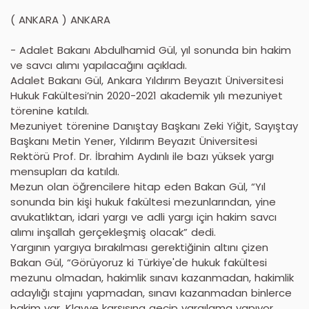
( ANKARA ) ANKARA
- Adalet Bakanı Abdulhamid Gül, yıl sonunda bin hakim
ve savcı alımı yapılacağını açıkladı.
Adalet Bakanı Gül, Ankara Yıldırım Beyazıt Üniversitesi
Hukuk Fakültesi’nin 2020-2021 akademik yılı mezuniyet
törenine katıldı.
Mezuniyet törenine Danıştay Başkanı Zeki Yiğit, Sayıştay
Başkanı Metin Yener, Yıldırım Beyazıt Üniversitesi
Rektörü Prof. Dr. İbrahim Aydınlı ile bazı yüksek yargı
mensupları da katıldı.
Mezun olan öğrencilere hitap eden Bakan Gül, “Yıl
sonunda bin kişi hukuk fakültesi mezunlarından, yine
avukatlıktan, idari yargı ve adli yargı için hakim savcı
alımı inşallah gerçekleşmiş olacak” dedi.
Yargının yargıya bırakılması gerektiğinin altını çizen
Bakan Gül, “Görüyoruz ki Türkiye'de hukuk fakültesi
mezunu olmadan, hakimlik sınavı kazanmadan, hakimlik
adaylığı stajını yapmadan, sınavı kazanmadan binlerce
hakim var. Klavye karşısına geçip yargılama yapıyor,