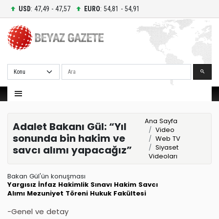
USD
: 47,49 - 47,57
EURO
: 54,81 - 54,91
Ara
Ana Sayfa
Adalet Bakanı Gül: “Yıl
Video
sonunda bin hakim ve
Web TV
Siyaset
savcı alımı yapacağız”
Videoları
Bakan Gül'ün konuşması
Yargısız İnfaz
Hakimlik Sınavı
Hakim Savcı
Alımı
Mezuniyet Töreni
Hukuk Fakültesi
-Genel ve detay