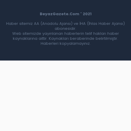
BeyazGazete.Com ' 2021
Haber sitemiz AA (Anadolu Ajansı) ve İHA (İhlas Haber Ajansı)
abonesidir.
Web sitemizde yayınlanan haberlerin telif hakları haber
kaynaklarına aittir. Kaynakları beraberinde belirtilmiştir.
Haberleri kopyalamayınız.