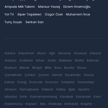
Ampute Milli Takımı
Mansur Yavaş
Ekrem İmamoğlu
Yol TV
Alper Taşdelen
Özgür Özel
Muharrem İnce
Tunç Soyer
Serkan Sarı
Adana
Adıyaman
Afyon
Ağrı
Aksaray
Amasya
Ankara
Antalya
Ardahan
Artvin
Aydın
Balıkesir
Bartın
Batman
Bayburt
Bilecik
Bingöl
Bitlis
Bolu
Burdur
Bursa
Çanakkale
Çankırı
Çorum
Denizli
Diyarbakır
Düzce
Edirne
Elazığ
Erzincan
Erzurum
Eskişehir
Gaziantep
Giresun
Gümüşhane
Hakkari
Hatay
Iğdır
Isparta
İstanbul
İzmir
Kahramanmaraş
Karabük
Karaman
Kars
Kastamonu
Kayseri
Kilis
Kırıkkale
Kırklareli
Kırşehir