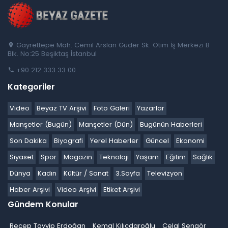
Gayrettepe Mah. Cemil Arslan Güder Sk. Otim İş Merkezi B
Blk. No:25 Beşiktaş İstanbul
+90 212 333 33 00
Kategoriler
Video
Beyaz TV Arşivi
Foto Galeri
Yazarlar
Manşetler (Bugün)
Manşetler (Dün)
Bugünün Haberleri
Son Dakika
Biyografi
Yerel Haberler
Güncel
Ekonomi
Siyaset
Spor
Magazin
Teknoloji
Yaşam
Eğitim
Sağlık
Dünya
Kadın
Kültür / Sanat
3.Sayfa
Televizyon
Haber Arşivi
Video Arşivi
Etiket Arşivi
Gündem Konular
Recep Tayyip Erdoğan
Kemal Kılıçdaroğlu
Celal Şengör