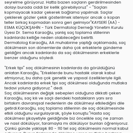
seyrelme görüyoruz. Hatta bazen saçların gerdirilmesinden
dolayı burada ciddi bir kellik görebiliyoruz" - "Saçları
kopmayacak kadar çekerek bağlama yapılmalı. Saçlar
çekilerek gözler çekik gösterilmek isteniyor ancak o kopan
teller birkaç kopmadan sonra geri gelmiyor"KAYSERİ (AA) -
ESMA KÜÇÜKŞAHİN - Türk Dermatoloji Derneği Yönetim Kurulu
Üyesi Dr. Sema Karaoğlu, yanlış saç toplama stillerinin
kadınlarda kelliğe neden olabileceğini belirtti.
Dermatolog Karaoğlu, AA muhabirine yaptığı açıklamada, saç
dökülmesin son dönemlerde daha çok erkeklerle gündeme
geldiğini ancak kadınlarda da saç dökülmesinin erkeklerle
benzer olduğunu söyledi.
"Erkek tipi" saç dökülmesinin kadınlarda da görüldüğünü
anlatan Karaoğlu, "Erkeklerde bunu hastalık olarak kabul
etmiyoruz, bu daha çok genetik ve yapısal özellikleriyle ilgili.
Ancak kadınlarda erkek tipi saç dökülmesi olduğunda mutlaka
tedavi yoluna gidiyoruz." dedi.
Saç dökülmesinin değişik sebepleri olduğuna dikkati çeken
Karaoğlu, saç kılı ve saçlı derideki hastalıkların yanı sıra
birtakım davranışsal nedenlerin de dökülmeyi etkilediğini dile
getirdi.Karaoğlu, saç toplama stillerinin de saç dökülmesinde
etkili olduğunu vurgulayarak, şöyle konuştu:"Hasta saç
dökülmesi şikayetiyle geldiğinde biz öncelikle saç ne zaman
ve nasıl dökülüyor, taramayla mı dökülüyor bunları öğreniyoruz.
Çünkü günde yaklaşık 80 - 110 tel saç dökülmesini normal kabul