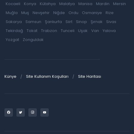
Kocaeli
Konya
Kütahya
Malatya
Manisa
Mardin
Mersin
Muğla
Muş
Nevşehir
Niğde
Ordu
Osmaniye
Rize
Sakarya
Samsun
Şanlıurfa
Siirt
Sinop
Şırnak
Sivas
Tekirdağ
Tokat
Trabzon
Tunceli
Uşak
Van
Yalova
Yozgat
Zonguldak
Künye
Site Kullanım Koşulları
Site Haritası