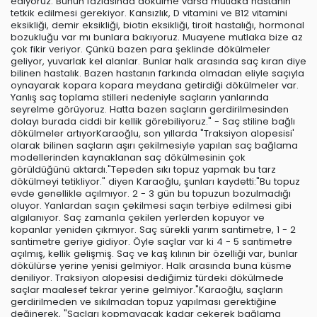
ediyoruz. Bunun fazlasında dökülme varsa mutlaka hastanın
tetkik edilmesi gerekiyor. Kansızlık, D vitamini ve B12 vitamini
eksikliği, demir eksikliği, biotin eksikliği, tiroit hastalığı, hormonal
bozukluğu var mı bunlara bakıyoruz. Muayene mutlaka bize az
çok fikir veriyor. Çünkü bazen para şeklinde dökülmeler
geliyor, yuvarlak kel alanlar. Bunlar halk arasında saç kıran diye
bilinen hastalık. Bazen hastanın farkında olmadan eliyle saçıyla
oynayarak kopara kopara meydana getirdiği dökülmeler var.
Yanlış saç toplama stilleri nedeniyle saçların yanlarında
seyrelme görüyoruz. Hatta bazen saçların gerdirilmesinden
dolayı burada ciddi bir kellik görebiliyoruz." - Saç stiline bağlı
dökülmeler artıyorKaraoğlu, son yıllarda "Traksiyon alopesisi'
olarak bilinen saçların aşırı çekilmesiyle yapılan saç bağlama
modellerinden kaynaklanan saç dökülmesinin çok
görüldüğünü aktardı."Tepeden sıkı topuz yapmak bu tarz
dökülmeyi tetikliyor." diyen Karaoğlu, şunları kaydetti:"Bu topuz
evde genellikle açılmıyor. 2 - 3 gün bu topuzun bozulmadığı
oluyor. Yanlardan saçın çekilmesi saçın terbiye edilmesi gibi
algılanıyor. Saç zamanla çekilen yerlerden kopuyor ve
kopanlar yeniden çıkmıyor. Saç sürekli yarım santimetre, 1 - 2
santimetre geriye gidiyor. Öyle saçlar var ki 4 - 5 santimetre
açılmış, kellik gelişmiş. Saç ve kaş kılının bir özelliği var, bunlar
dökülürse yerine yenisi gelmiyor. Halk arasında buna küsme
deniliyor. Traksiyon alopesisi dediğimiz türdeki dökülmede
saçlar maalesef tekrar yerine gelmiyor."Karaoğlu, saçların
gerdirilmeden ve sıkılmadan topuz yapılması gerektiğine
değinerek, "Saçları kopmayacak kadar çekerek bağlama