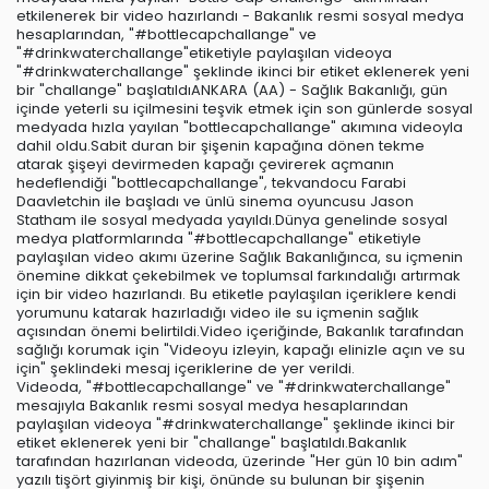
etkilenerek bir video hazırlandı - Bakanlık resmi sosyal medya
hesaplarından, "#bottlecapchallange" ve
"#drinkwaterchallange"etiketiyle paylaşılan videoya
"#drinkwaterchallange" şeklinde ikinci bir etiket eklenerek yeni
bir "challange" başlatıldıANKARA (AA) - Sağlık Bakanlığı, gün
içinde yeterli su içilmesini teşvik etmek için son günlerde sosyal
medyada hızla yayılan "bottlecapchallange" akımına videoyla
dahil oldu.Sabit duran bir şişenin kapağına dönen tekme
atarak şişeyi devirmeden kapağı çevirerek açmanın
hedeflendiği "bottlecapchallange", tekvandocu Farabi
Daavletchin ile başladı ve ünlü sinema oyuncusu Jason
Statham ile sosyal medyada yayıldı.Dünya genelinde sosyal
medya platformlarında "#bottlecapchallange" etiketiyle
paylaşılan video akımı üzerine Sağlık Bakanlığınca, su içmenin
önemine dikkat çekebilmek ve toplumsal farkındalığı artırmak
için bir video hazırlandı. Bu etiketle paylaşılan içeriklere kendi
yorumunu katarak hazırladığı video ile su içmenin sağlık
açısından önemi belirtildi.Video içeriğinde, Bakanlık tarafından
sağlığı korumak için "Videoyu izleyin, kapağı elinizle açın ve su
için" şeklindeki mesaj içeriklerine de yer verildi.
Videoda, "#bottlecapchallange" ve "#drinkwaterchallange"
mesajıyla Bakanlık resmi sosyal medya hesaplarından
paylaşılan videoya "#drinkwaterchallange" şeklinde ikinci bir
etiket eklenerek yeni bir "challange" başlatıldı.Bakanlık
tarafından hazırlanan videoda, üzerinde "Her gün 10 bin adım"
yazılı tişört giyinmiş bir kişi, önünde su bulunan bir şişenin