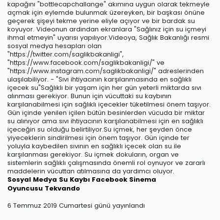
kapağını "bottlecapchallange" akımına uygun olarak tekmeyle
açmak için eylemde bulunmak üzereyken, bir başkası önüne
geçerek şişeyi tekme yerine eliyle açıyor ve bir bardak su
koyuyor. Videonun ardından ekranlara "Sağlınız için su içmeyi
ihmal etmeyin" uyarısı yapılıyor.Videoya, Sağlık Bakanlığı resmi
sosyal medya hesapları olan
"https://twitter.com/saglikbakanligi",
"https://www.facebook.com/saglikbakanligi/" ve
"https://www.instagram.com/saglikbakanligi/" adreslerinden
ulaşılabiliyor. - "Sıvı ihtiyacının karşılanmasında en sağlıklı
içecek su"Sağlıklı bir yaşam için her gün yeterli miktarda sıvı
alınması gerekiyor. Bunun için vücuttaki su kaybının
karşılanabilmesi için sağlıklı içecekler tüketilmesi önem taşıyor.
Gün içinde yenilen içilen bütün besinlerden vücuda bir miktar
su alınıyor ama sıvı ihtiyacının karşılanabilmesi için en sağlıklı
içeceğin su olduğu belirtiliyor.Su içmek, her şeyden önce
yiyeceklerin sindirilmesi için önem taşıyor. Gün içinde ter
yoluyla kaybedilen sıvının en sağlıklı içecek olan su ile
karşılanması gerekiyor. Su içmek dokuların, organ ve
sistemlerin sağlıklı çalışmasında önemli rol oynuyor ve zararlı
maddelerin vücuttan atılmasına da yardımcı oluyor.
Sosyal Medya
Su Kaybı
Facebook
Sinema
Oyuncusu
Tekvando
6 Temmuz 2019 Cumartesi günü yayınlandı