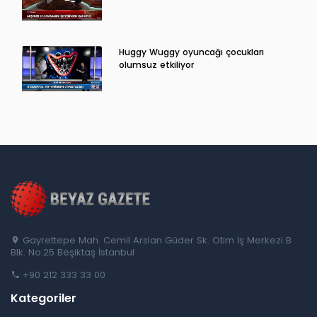
Huggy Wuggy oyuncağı çocukları
olumsuz etkiliyor
Gayrettepe Mah. Cemil Arslan Güder Sk. Otim İş Merkezi B
Blk. No:25 Beşiktaş İstanbul
+90 212 333 33 00
Kategoriler