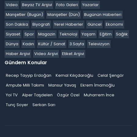
Video
Beyaz TV Arşivi
Foto Galeri
Yazarlar
Manşetler (Bugün)
Manşetler (Dün)
Bugünün Haberleri
Son Dakika
Biyografi
Yerel Haberler
Güncel
Ekonomi
Siyaset
Spor
Magazin
Teknoloji
Yaşam
Eğitim
Sağlık
Dünya
Kadın
Kültür / Sanat
3.Sayfa
Televizyon
Haber Arşivi
Video Arşivi
Etiket Arşivi
Gündem Konular
Recep Tayyip Erdoğan
Kemal Kılıçdaroğlu
Celal Şengör
Ampute Milli Takımı
Mansur Yavaş
Ekrem İmamoğlu
Yol TV
Alper Taşdelen
Özgür Özel
Muharrem İnce
Tunç Soyer
Serkan Sarı