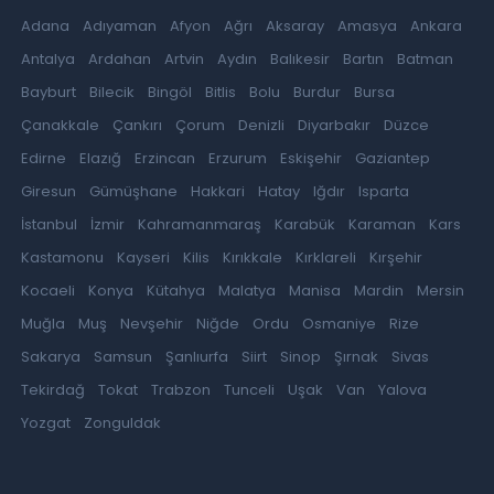
Adana
Adıyaman
Afyon
Ağrı
Aksaray
Amasya
Ankara
Antalya
Ardahan
Artvin
Aydın
Balıkesir
Bartın
Batman
Bayburt
Bilecik
Bingöl
Bitlis
Bolu
Burdur
Bursa
Çanakkale
Çankırı
Çorum
Denizli
Diyarbakır
Düzce
Edirne
Elazığ
Erzincan
Erzurum
Eskişehir
Gaziantep
Giresun
Gümüşhane
Hakkari
Hatay
Iğdır
Isparta
İstanbul
İzmir
Kahramanmaraş
Karabük
Karaman
Kars
Kastamonu
Kayseri
Kilis
Kırıkkale
Kırklareli
Kırşehir
Kocaeli
Konya
Kütahya
Malatya
Manisa
Mardin
Mersin
Muğla
Muş
Nevşehir
Niğde
Ordu
Osmaniye
Rize
Sakarya
Samsun
Şanlıurfa
Siirt
Sinop
Şırnak
Sivas
Tekirdağ
Tokat
Trabzon
Tunceli
Uşak
Van
Yalova
Yozgat
Zonguldak