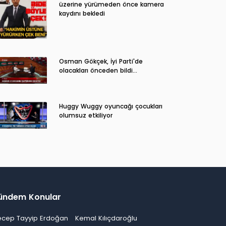
üzerine yürümeden önce kamera
kaydını bekledi
Osman Gökçek, İyi Parti'de
olacakları önceden bildi...
Huggy Wuggy oyuncağı çocukları
olumsuz etkiliyor
ündem Konular
ecep Tayyip Erdoğan
Kemal Kılıçdaroğlu