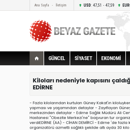
USD
: 47,51 - 47,59
EUR
Ana Sayfa
İletişim
GÜNCEL
SİYASET
EKONOMİ
Kiloları nedeniyle kapısını çald
EDİRNE
- Fazla kilolarından kurtulan Güney Kakat'ın kiloluyke
yapması ve yaşamından detaylar - Zayıflayan Güney K
merkezinden detaylar - Edirne Sağlık Müdürü Ali Cengi
Hastanesi "Obezite Merkezi'ne" başvuran tur organi
verdiEDİRNE (AA) - CİHAN DEMİRCİ - Edirne 'de fazla 
organizatörü azmetti sağlıklı şekilde altı ayda 30 ki