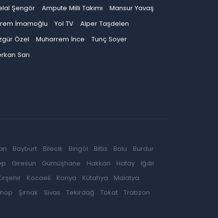
elal Şengör
Ampute Milli Takımı
Mansur Yavaş
krem İmamoğlu
Yol TV
Alper Taşdelen
zgür Özel
Muharrem İnce
Tunç Soyer
rkan Sarı
an
Bayburt
Bilecik
Bingöl
Bitlis
Bolu
Burdur
ep
Giresun
Gümüşhane
Hakkari
Hatay
Iğdır
Kırşehir
Kocaeli
Konya
Kütahya
Malatya
inop
Şırnak
Sivas
Tekirdağ
Tokat
Trabzon