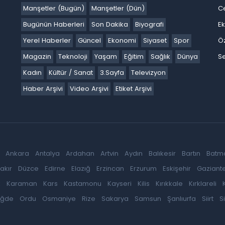
Manşetler (Bugün)
Manşetler (Dün)
C
Bugünün Haberleri
Son Dakika
Biyografi
E
Yerel Haberler
Güncel
Ekonomi
Siyaset
Spor
Ö
Magazin
Teknoloji
Yaşam
Eğitim
Sağlık
Dünya
Se
Kadın
Kültür / Sanat
3.Sayfa
Televizyon
Haber Arşivi
Video Arşivi
Etiket Arşivi
Ankara
Antalya
Ardahan
Artvin
Aydın
Balıkesir
Bartın
Batm
akır
Düzce
Edirne
Elazığ
Erzincan
Erzurum
Eskişehir
Gaziant
k
Karaman
Kars
Kastamonu
Kayseri
Kilis
Kırıkkale
Kırklareli
iğde
Ordu
Osmaniye
Rize
Sakarya
Samsun
Şanlıurfa
Siirt
S