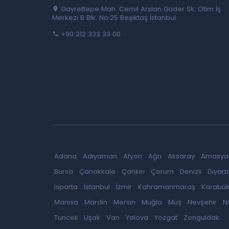
Gayrettepe Mah. Cemil Arslan Güder Sk. Otim İş
Merkezi B Blk. No:25 Beşiktaş İstanbul
+90 212 333 33 00
Adana
Adıyaman
Afyon
Ağrı
Aksaray
Amasya
Bursa
Çanakkale
Çankırı
Çorum
Denizli
Diyarb
Isparta
İstanbul
İzmir
Kahramanmaraş
Karabü
Manisa
Mardin
Mersin
Muğla
Muş
Nevşehir
N
Tunceli
Uşak
Van
Yalova
Yozgat
Zonguldak