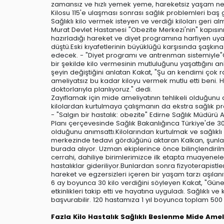
zamansız ve hızlı yemek yeme, hareketsiz yaşam ned
Kilosu 115'e ulaşması sonrası sağlık problemleri baş
Sağlıklı kilo vermek isteyen ve verdiği kiloları geri 
Murat Devlet Hastanesi "Obezite Merkezi'nin" kapısını 
hazırladığı hareket ve diyet programına harfiyen uy
düştü.Eski kıyafetlerinin büyüklüğü karşısında şaş
edecek. - "Diyet programı ve antrenman sistemiyle"
bir şekilde kilo vermesinin mutluluğunu yaşattığını anla
şeyin değiştiğini anlatan Kakat, "Şu an kendimi çok r
ameliyatsız bu kadar kiloyu vermek mutlu etti beni.
doktorlarıyla planlıyoruz." dedi.
Zayıflamak için mide ameliyatının tehlikeli olduğunu 
kilolardan kurtulmaya çalışmanın da ekstra sağlık pr
- "Salgın bir hastalık: obezite" Edirne Sağlık Müdür
Planı çerçevesinde Sağlık Bakanlığınca Türkiye'de 30
olduğunu anımsattı.Kilolarından kurtulmak ve sağlıklı
merkezinde tedavi gördüğünü aktaran Kalkan, şunları ka
burada alıyor. Uzman ekiplerince önce bilinçlendirilme
cerrahi, dahiliye birimlerimizce ilk etapta muayeneler
hastalıklar gideriliyor.Bunlardan sonra fizyoterapistl
hareket ve egzersizleri içeren bir yaşam tarzı aşılan
6 ay boyunca 30 kilo verdiğini söyleyen Kakat, "Gün
etkinlikleri takip etti ve hayatına uyguladı. Sağlıklı 
başvurabilir. 120 hastamıza 1 yıl boyunca toplam 500 kil
Fazla Kilo
Hastalık
Sağlıklı Beslenme
Mide Amel