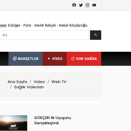
ayyip Erdoğan
-
Putin
-
Devlet Bahçeli
-
Kemal Kılıçdaroğlu
Ara
MANŞETLER
VİDEO
SON DAKİKA
Ana Sayfa
Video
Web TV
Sağlık Videoları
GÖKÇERİ İlk Uçuşunu
Gerçekleştirdi