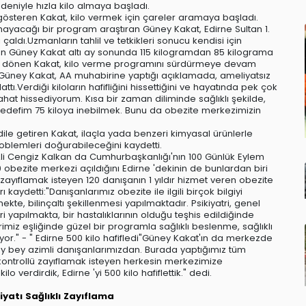
eniyle hızla kilo almaya başladı.
 gösteren Kakat, kilo vermek için çareler aramaya başladı.
almayacağı bir program araştıran Güney Kakat, Edirne Sultan 1.
çaldı.Uzmanların tahlil ve tetkikleri sonucu kendisi için
an Güney Kakat altı ay sonunda 115 kilogramdan 85 kilograma
kına dönen Kakat, kilo verme programını sürdürmeye devam
Güney Kakat, AA muhabirine yaptığı açıklamada, ameliyatsız
ttı.Verdiği kiloların hafifliğini hissettiğini ve hayatında pek çok
ahat hissediyorum. Kısa bir zaman diliminde sağlıklı şekilde,
 Hedefim 75 kiloya inebilmek. Bunu da obezite merkezimizin
dile getiren Kakat, ilaçla yada benzeri kimyasal ürünlerle
oblemleri doğurabileceğini kaydetti.
ü Ali Cengiz Kalkan da Cumhurbaşkanlığı'nın 100 Günlük Eylem
 obezite merkezi açıldığını Edirne 'dekinin de bunlardan biri
 zayıflamak isteyen 120 danışanın 1 yıldır hizmet veren obezite
ydetti:"Danışanlarımız obezite ile ilgili birçok bilgiyi
kte, bilinçaltı şekillenmesi yapılmaktadır. Psikiyatri, genel
i yapılmakta, bir hastalıklarının olduğu teşhis edildiğinde
erimiz eşliğinde güzel bir programla sağlıklı beslenme, sağlıklı
ıyor." - " Edirne 500 kilo hafifledi"Güney Kakat'ın da merkezde
ey bey azimli danışanlarımızdan. Burada yaptığımız tüm
ve kontrollü zayıflamak isteyen herkesin merkezimize
o verdirdik, Edirne 'yi 500 kilo hafiflettik." dedi.
iyatı
Sağlıklı Zayıflama