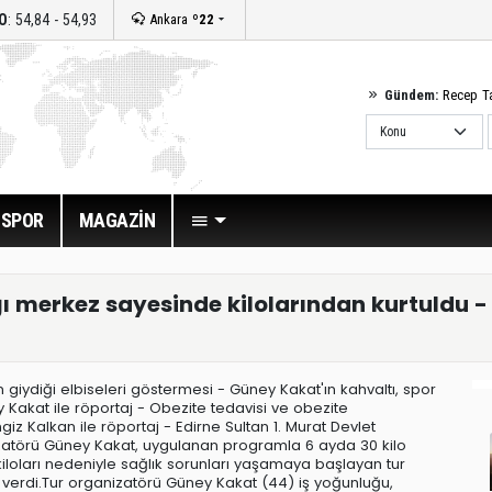
O
: 54,84 - 54,93
Ankara
º22
Gündem:
Recep T
SPOR
MAGAZİN
ığı merkez sayesinde kilolarından kurtuldu -
n giydiği elbiseleri göstermesi - Güney Kakat'ın kahvaltı, spor
akat ile röportaj - Obezite tedavisi ve obezite
z Kalkan ile röportaj - Edirne Sultan 1. Murat Devlet
zatörü Güney Kakat, uygulanan programla 6 ayda 30 kilo
kiloları nedeniyle sağlık sorunları yaşamaya başlayan tur
lo verdi.Tur organizatörü Güney Kakat (44) iş yoğunluğu,