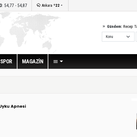
O
: 54,77 - 54,87
Ankara
º22
Gündem:
Recep T
SPOR
MAGAZİN
Uyku Apnesi