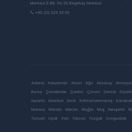
Merkezi B Blk. No:25 Beşiktaş İstanbul
+90 212 333 33 00
Adana
Adıyaman
Afyon
Ağrı
Aksaray
Amasya
Bursa
Çanakkale
Çankırı
Çorum
Denizli
Diyarb
Isparta
İstanbul
İzmir
Kahramanmaraş
Karabü
Manisa
Mardin
Mersin
Muğla
Muş
Nevşehir
N
Tunceli
Uşak
Van
Yalova
Yozgat
Zonguldak