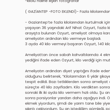
-kilolu haline ilişkin fotoğraflar
( GAZİANTEP -FOTO EKLENDİ)- Fazla kilolarında
- Gaziantep’te fazla kilolarından kurtulmak için
yaşayan 36 yaşındaki Arif Nihat Özyurt, fazla ki
arayışta bulunan Özyurt, ameliyat olmaya kara
ameliyatın ardından kilo vermeye başladı.
3 ayda 40 kilo vermeyi başaran Özyurt, 140 kil
Ameliyattan önce sabah kahvaltılarında 4 ekm
yediğini ifade eden Özyurt, kilo verdiği için mu
Ameliyatın ardından diyet yaptığını ifade eden Ö
olduğunu belirterek, “Kilolarımdan 6 yıldır şi
tespit edildi. Bazı tetkiklerden sonra ameliyat
süreçte 40 kilo zayıfladım. Kilo verdikten son
sonraki ilk iki ayda kilo vermem hızlı oldu. Ş
sonra porsiyonlar yarıdan daha aşağıya indi. Ö
ekmek yiyordum, şimdi de yarım tane bile yiye
sıkıntı çekiyordum. Şu an istediğim gömleği, pant