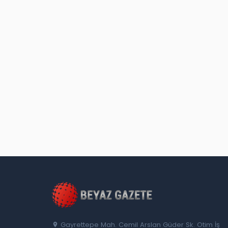
Gayrettepe Mah. Cemil Arslan Güder Sk. Otim İş