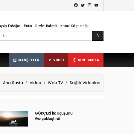
ayyip Erdoğan
-
Putin
-
Devlet Bahçeli
-
Kemal Kılıçdaroğlu
Ara
MANŞETLER
VİDEO
SON DAKİKA
Ana Sayfa
Video
Web TV
Sağlık Videoları
GÖKÇERİ İlk Uçuşunu
Gerçekleştirdi