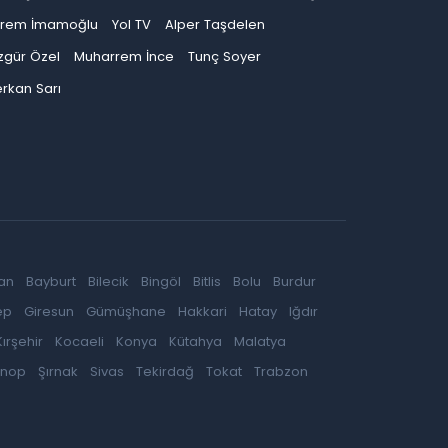
krem İmamoğlu
Yol TV
Alper Taşdelen
zgür Özel
Muharrem İnce
Tunç Soyer
rkan Sarı
an
Bayburt
Bilecik
Bingöl
Bitlis
Bolu
Burdur
ep
Giresun
Gümüşhane
Hakkari
Hatay
Iğdır
Kırşehir
Kocaeli
Konya
Kütahya
Malatya
inop
Şırnak
Sivas
Tekirdağ
Tokat
Trabzon