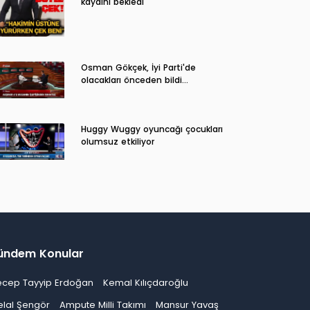
kaydını bekledi
Osman Gökçek, İyi Parti'de
olacakları önceden bildi...
Huggy Wuggy oyuncağı çocukları
olumsuz etkiliyor
ündem Konular
ecep Tayyip Erdoğan
Kemal Kılıçdaroğlu
elal Şengör
Ampute Milli Takımı
Mansur Yavaş