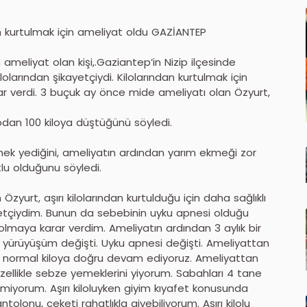
n kurtulmak için ameliyat oldu GAZİANTEP
 ameliyat olan kişi,.Gaziantep’in Nizip ilçesinde
lolarından şikayetçiydi. Kilolarından kurtulmak için
r verdi. 3 buçuk ay önce mide ameliyatı olan Özyurt,
odan 100 kiloya düştüğünü söyledi.
ek yediğini, ameliyatın ardından yarım ekmeği zor
tlu olduğunu söyledi.
zyurt, aşırı kilolarından kurtulduğu için daha sağlıklı
kayetçiydim. Bunun da sebebinin uyku apnesi olduğu
 olmaya karar verdim. Ameliyatın ardından 3 aylık bir
ra yürüyüşüm değişti. Uyku apnesi değişti. Ameliyattan
u an normal kiloya doğru devam ediyoruz. Ameliyattan
zellikle sebze yemeklerini yiyorum. Sabahları 4 tane
miyorum. Aşırı kiloluyken giyim kıyafet konusunda
olonu, ceketi rahatlıkla giyebiliyorum. Aşırı kilolu