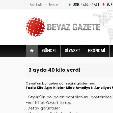
USD
: 47,52 - 47,61
EUR
Ana Sayfa
İletişim
GÜNCEL
SİYASET
EKONOMİ
3 ayda 40 kilo verdi
Özyurt'un bol gelen gömleğini göstermesi
Fazla Kilo
Aşırı Kilolar
Mide Ameliyatı
Ameliyat
-Özyurt'un bol gelen pantolonunu göstermesi
-Arif Nihat Özyurt ile röp.
-Detay görüntüler