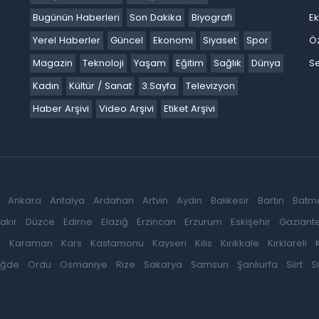
Bugünün Haberleri
Son Dakika
Biyografi
E
Yerel Haberler
Güncel
Ekonomi
Siyaset
Spor
Ö
Magazin
Teknoloji
Yaşam
Eğitim
Sağlık
Dünya
Se
Kadın
Kültür / Sanat
3.Sayfa
Televizyon
Haber Arşivi
Video Arşivi
Etiket Arşivi
Ankara
Antalya
Ardahan
Artvin
Aydın
Balıkesir
Bartın
Batm
akır
Düzce
Edirne
Elazığ
Erzincan
Erzurum
Eskişehir
Gaziant
k
Karaman
Kars
Kastamonu
Kayseri
Kilis
Kırıkkale
Kırklareli
iğde
Ordu
Osmaniye
Rize
Sakarya
Samsun
Şanlıurfa
Siirt
S