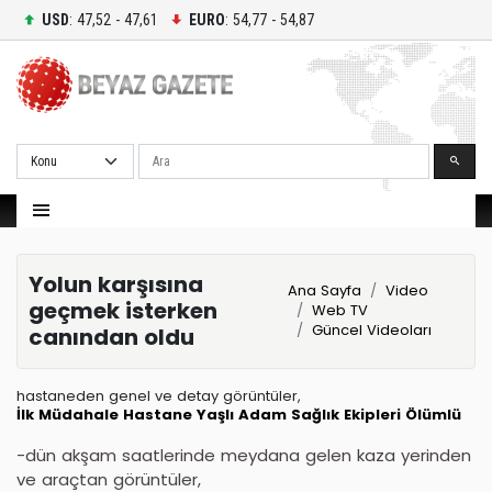
USD
: 47,52 - 47,61
EURO
: 54,77 - 54,87
Ara
Yolun karşısına
Ana Sayfa
Video
geçmek isterken
Web TV
Güncel Videoları
canından oldu
hastaneden genel ve detay görüntüler,
İlk Müdahale
Hastane
Yaşlı Adam
Sağlık Ekipleri
Ölümlü
-dün akşam saatlerinde meydana gelen kaza yerinden
ve araçtan görüntüler,