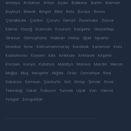
Antalya
Ardahan
Artvin
Aydın
Balıkesir
Bartın
Batman
Bayburt
Bilecik
Bingöl
Bitlis
Bolu
Burdur
Bursa
Çanakkale
Çankırı
Çorum
Denizli
Diyarbakır
Düzce
Edirne
Elazığ
Erzincan
Erzurum
Eskişehir
Gaziantep
Giresun
Gümüşhane
Hakkari
Hatay
Iğdır
Isparta
İstanbul
İzmir
Kahramanmaraş
Karabük
Karaman
Kars
Kastamonu
Kayseri
Kilis
Kırıkkale
Kırklareli
Kırşehir
Kocaeli
Konya
Kütahya
Malatya
Manisa
Mardin
Mersin
Muğla
Muş
Nevşehir
Niğde
Ordu
Osmaniye
Rize
Sakarya
Samsun
Şanlıurfa
Siirt
Sinop
Şırnak
Sivas
Tekirdağ
Tokat
Trabzon
Tunceli
Uşak
Van
Yalova
Yozgat
Zonguldak