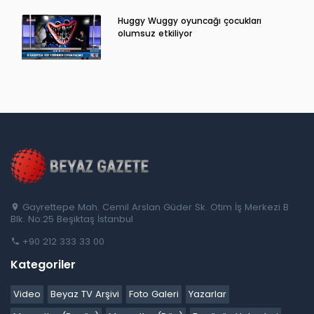
Huggy Wuggy oyuncağı çocukları
olumsuz etkiliyor
Gayrettepe Mah. Cemil Arslan Güder Sk. Otim İş Merkezi B
Blk. No:25 Beşiktaş İstanbul
+90 212 333 33 00
Kategoriler
Video
Beyaz TV Arşivi
Foto Galeri
Yazarlar