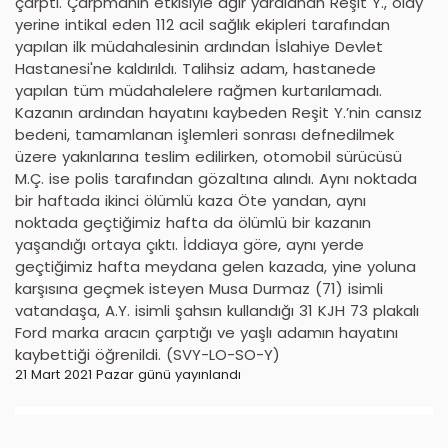
çarptı. Çarpmanın etkisiyle ağır yaralanan Reşit Y., olay
yerine intikal eden 112 acil sağlık ekipleri tarafından
yapılan ilk müdahalesinin ardından İslahiye Devlet
Hastanesi'ne kaldırıldı. Talihsiz adam, hastanede
yapılan tüm müdahalelere rağmen kurtarılamadı.
Kazanın ardından hayatını kaybeden Reşit Y.’nin cansız
bedeni, tamamlanan işlemleri sonrası defnedilmek
üzere yakınlarına teslim edilirken, otomobil sürücüsü
M.Ç. ise polis tarafından gözaltına alındı. Aynı noktada
bir haftada ikinci ölümlü kaza Öte yandan, aynı
noktada geçtiğimiz hafta da ölümlü bir kazanın
yaşandığı ortaya çıktı. İddiaya göre, aynı yerde
geçtiğimiz hafta meydana gelen kazada, yine yoluna
karşısına geçmek isteyen Musa Durmaz (71) isimli
vatandaşa, A.Y. isimli şahsın kullandığı 31 KJH 73 plakalı
Ford marka aracın çarptığı ve yaşlı adamın hayatını
kaybettiği öğrenildi. (SVY-LO-SO-Y)
21 Mart 2021 Pazar günü yayınlandı