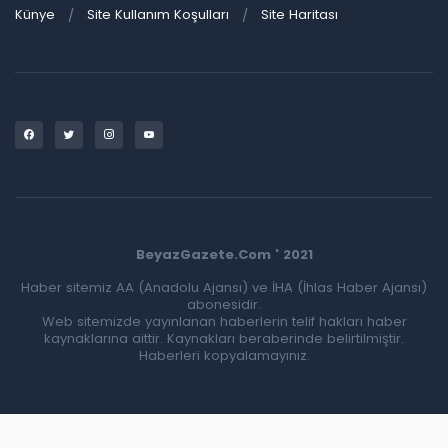
Künye
Site Kullanım Koşulları
Site Haritası
BeyazGazete.Com ' 2021
Haber sitemiz AA (Anadolu Ajansı) ve İHA (İhlas Haber Ajansı)
abonesidir.
Web sitemizde yayınlanan haberlerin telif hakları haber
kaynaklarına aittir. Kaynakları beraberinde belirtilmiştir.
Haberleri kopyalamayınız.