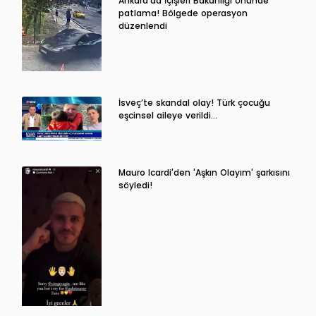
Ankara'da İçişleri Bakanlığı önünde
patlama! Bölgede operasyon
düzenlendi
İsveç’te skandal olay! Türk çocuğu
eşcinsel aileye verildi…
Mauro Icardi'den 'Aşkın Olayım' şarkısını
söyledi!