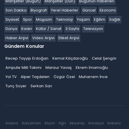
Manşetler (Bugün)
Manşetler (Dün)
Bugünün Haberleri
Son Dakika
Biyografi
Yerel Haberler
Güncel
Ekonomi
Siyaset
Spor
Magazin
Teknoloji
Yaşam
Eğitim
Sağlık
Dünya
Kadın
Kültür / Sanat
3.Sayfa
Televizyon
Haber Arşivi
Video Arşivi
Etiket Arşivi
Gündem Konular
Recep Tayyip Erdoğan
Kemal Kılıçdaroğlu
Celal Şengör
Ampute Milli Takımı
Mansur Yavaş
Ekrem İmamoğlu
Yol TV
Alper Taşdelen
Özgür Özel
Muharrem İnce
Tunç Soyer
Serkan Sarı
Adana
Adıyaman
Afyon
Ağrı
Aksaray
Amasya
Ankara