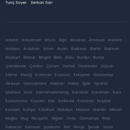
Tunç Soyer
Serkan Sarı
Adana
Adıyaman
Afyon
Ağrı
Aksaray
Amasya
Ankara
Antalya
Ardahan
Artvin
Aydın
Balıkesir
Bartın
Batman
Bayburt
Bilecik
Bingöl
Bitlis
Bolu
Burdur
Bursa
Çanakkale
Çankırı
Çorum
Denizli
Diyarbakır
Düzce
Edirne
Elazığ
Erzincan
Erzurum
Eskişehir
Gaziantep
Giresun
Gümüşhane
Hakkari
Hatay
Iğdır
Isparta
İstanbul
İzmir
Kahramanmaraş
Karabük
Karaman
Kars
Kastamonu
Kayseri
Kilis
Kırıkkale
Kırklareli
Kırşehir
Kocaeli
Konya
Kütahya
Malatya
Manisa
Mardin
Mersin
Muğla
Muş
Nevşehir
Niğde
Ordu
Osmaniye
Rize
Sakarya
Samsun
Şanlıurfa
Siirt
Sinop
Şırnak
Sivas