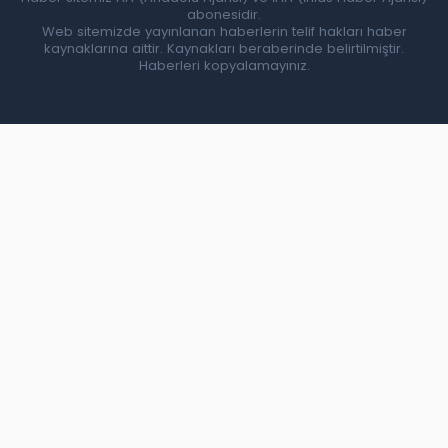
abonesidir.
Web sitemizde yayınlanan haberlerin telif hakları haber
kaynaklarına aittir. Kaynakları beraberinde belirtilmiştir.
Haberleri kopyalamayınız.