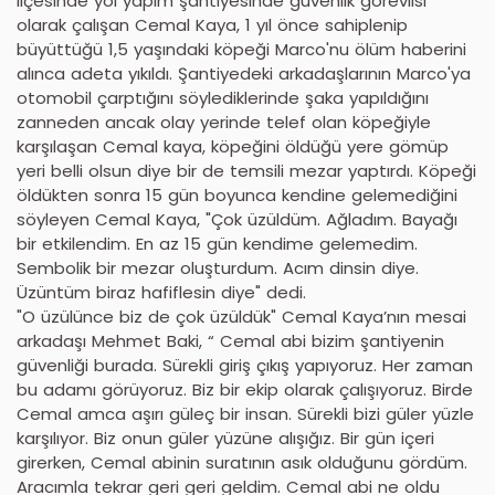
ilçesinde yol yapım şantiyesinde güvenlik görevlisi
olarak çalışan Cemal Kaya, 1 yıl önce sahiplenip
büyüttüğü 1,5 yaşındaki köpeği Marco'nu ölüm haberini
alınca adeta yıkıldı. Şantiyedeki arkadaşlarının Marco'ya
otomobil çarptığını söylediklerinde şaka yapıldığını
zanneden ancak olay yerinde telef olan köpeğiyle
karşılaşan Cemal kaya, köpeğini öldüğü yere gömüp
yeri belli olsun diye bir de temsili mezar yaptırdı. Köpeği
öldükten sonra 15 gün boyunca kendine gelemediğini
söyleyen Cemal Kaya, "Çok üzüldüm. Ağladım. Bayağı
bir etkilendim. En az 15 gün kendime gelemedim.
Sembolik bir mezar oluşturdum. Acım dinsin diye.
Üzüntüm biraz hafiflesin diye" dedi.
"O üzülünce biz de çok üzüldük" Cemal Kaya’nın mesai
arkadaşı Mehmet Baki, “ Cemal abi bizim şantiyenin
güvenliği burada. Sürekli giriş çıkış yapıyoruz. Her zaman
bu adamı görüyoruz. Biz bir ekip olarak çalışıyoruz. Birde
Cemal amca aşırı güleç bir insan. Sürekli bizi güler yüzle
karşılıyor. Biz onun güler yüzüne alışığız. Bir gün içeri
girerken, Cemal abinin suratının asık olduğunu gördüm.
Aracımla tekrar geri geri geldim. Cemal abi ne oldu