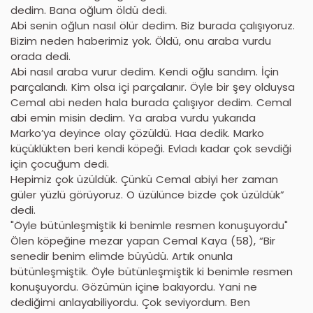
dedim. Bana oğlum öldü dedi.
Abi senin oğlun nasıl ölür dedim. Biz burada çalışıyoruz.
Bizim neden haberimiz yok. Öldü, onu araba vurdu
orada dedi.
Abi nasıl araba vurur dedim. Kendi oğlu sandım. İçin
parçalandı. Kim olsa içi parçalanır. Öyle bir şey olduysa
Cemal abi neden hala burada çalışıyor dedim. Cemal
abi emin misin dedim. Ya araba vurdu yukarıda
Marko’ya deyince olay çözüldü. Haa dedik. Marko
küçüklükten beri kendi köpeği. Evladı kadar çok sevdiği
için çocuğum dedi.
Hepimiz çok üzüldük. Çünkü Cemal abiyi her zaman
güler yüzlü görüyoruz. O üzülünce bizde çok üzüldük”
dedi.
"Öyle bütünleşmiştik ki benimle resmen konuşuyordu"
Ölen köpeğine mezar yapan Cemal Kaya (58), “Bir
senedir benim elimde büyüdü. Artık onunla
bütünleşmiştik. Öyle bütünleşmiştik ki benimle resmen
konuşuyordu. Gözümün içine bakıyordu. Yani ne
dediğimi anlayabiliyordu. Çok seviyordum. Ben