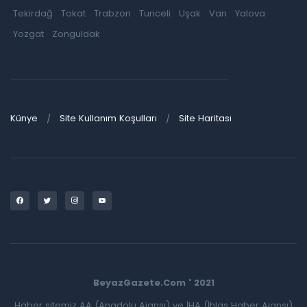
Tekirdağ
Tokat
Trabzon
Tunceli
Uşak
Van
Yalova
Yozgat
Zonguldak
Künye
Site Kullanım Koşulları
Site Haritası
BeyazGazete.Com ' 2021
Haber sitemiz AA (Anadolu Ajansı) ve İHA (İhlas Haber Ajansı)