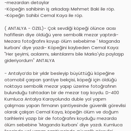
-mezardan detaylar
-Köpeğin sahibinin iş arkadaşı Mehmet Baki ile röp.
-Köpeğin Sahibi Cemal Kaya ile röp.
( ANTALYA - ÖZEL)- Çok sevdiği köpeği ölünce acısı
hafiflesin diye öldüğü yere sembolik mezar yaptırdı-
Mezara fotoğrafını koyup ölüm sebebime ' Maganda
kurbanı' diye yazdı- Köpeğini kaybeden Cemal Kaya:
"Her şeyimi, acılarımı, sıkıntılarımı bile Marko'yla paylaşıp
gideriyordum" ANTALYA
- Antalya’da bir yıldır besleyip büyüttüğü köpeğine
otomobil çarpan şantiye bekçisi, köpeği için öldüğü
noktaya sembolik mezar yapıp üzerine fotoğrafının
bulunduğu tahtadan bir de mezar taşı koydu. D-400
Kumluca Antalya Karayolunda duble yol yapım
çalışması yapan firmanın şantiyesinde güvenlik görevlisi
olarak çalışan Cemal Kaya, köpeğin ölüm ve doğum
tarihlerini yazıp bir de fotoğrafını koyduğu mezarda
ölüm sebebine 'Maganda kurbanı' diye yazdı. Kumluca