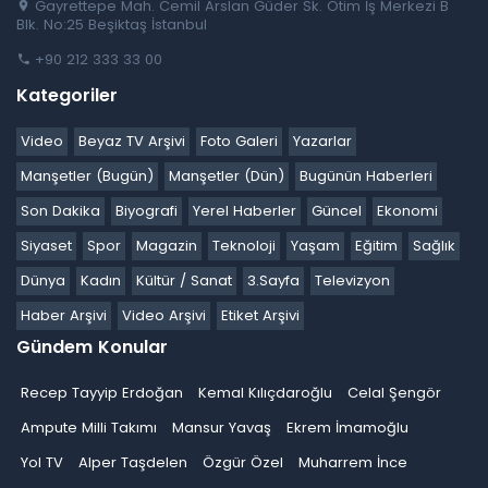
Gayrettepe Mah. Cemil Arslan Güder Sk. Otim İş Merkezi B
Blk. No:25 Beşiktaş İstanbul
+90 212 333 33 00
Kategoriler
Video
Beyaz TV Arşivi
Foto Galeri
Yazarlar
Manşetler (Bugün)
Manşetler (Dün)
Bugünün Haberleri
Son Dakika
Biyografi
Yerel Haberler
Güncel
Ekonomi
Siyaset
Spor
Magazin
Teknoloji
Yaşam
Eğitim
Sağlık
Dünya
Kadın
Kültür / Sanat
3.Sayfa
Televizyon
Haber Arşivi
Video Arşivi
Etiket Arşivi
Gündem Konular
Recep Tayyip Erdoğan
Kemal Kılıçdaroğlu
Celal Şengör
Ampute Milli Takımı
Mansur Yavaş
Ekrem İmamoğlu
Yol TV
Alper Taşdelen
Özgür Özel
Muharrem İnce