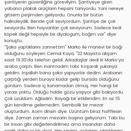
şantiyenin güvenliğine görevliyim. Şantiyeye giren
yabancı plakalı araçların hepsini tanıyordu. Yani nereye
gitsem peşimden geliyordu. Onunla bir bütün
halindeydik. Bende çok seviyordum. Şantiye de çok
seviyordu. Ben hayvanları çok seviyorum. Sadece kedi
köpek değil hepsiyle bir diyalogum, bağım var" diye
konuştu.
"Şaka yaptıklarını zannettim" Marko ile manevi bir bağı
olduğunu söyleyen Cemal Kaya, "22 Mayısta akşam
saat 19.30'da telefon geldi. Arkadaşlar dedi ki Marko’ya
araba çarptı. Ben inanmadım tabi. Koşarak yukarıya
geldim. İnşallah bana şaka yapıyorlar dedim. Arabanın
çarptığı yerden buraya kadar gelip burada öldüğünü
gördüm. Sadece iç kanamadan ölmüş. Her hangi bir
yarası yoktu. Öldüğü halde gözü yaşıyor gibi bakıyordu.
Çok üzüldüm. Ağladım. Bayağı bir etkilendim. En az 15
gün kendime gelemedim. Sembolik bir mezar
oluşturdum. Acım dinsin diye. Üzüntüm biraz hafiflesin
diye. Zaman zaman mezarın başına geliyorum. Tabi bu
bir insan gibi değerlendirilmez ama insandan daha
sadık daha iyi bir dost. Her şeyimi, acılarımı, sıkıntılarımı