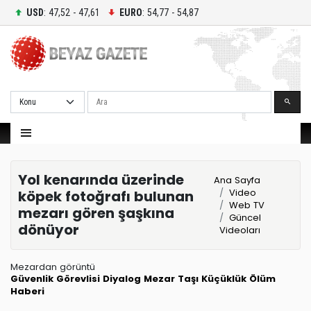
USD
: 47,52 - 47,61
EURO
: 54,77 - 54,87
Ara
Yol kenarında üzerinde
Ana Sayfa
Video
köpek fotoğrafı bulunan
Web TV
mezarı gören şaşkına
Güncel
dönüyor
Videoları
Mezardan görüntü
Güvenlik Görevlisi
Diyalog
Mezar Taşı
Küçüklük
Ölüm
Haberi