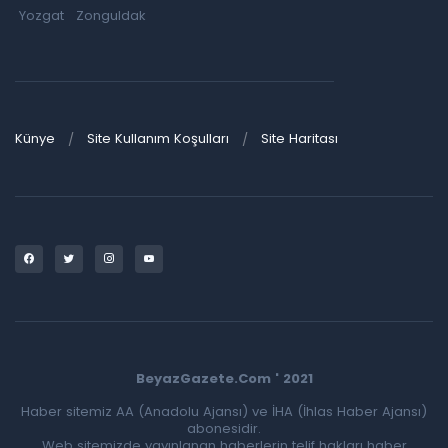
Yozgat
Zonguldak
Künye
Site Kullanım Koşulları
Site Haritası
BeyazGazete.Com ' 2021
Haber sitemiz AA (Anadolu Ajansı) ve İHA (İhlas Haber Ajansı)
abonesidir.
Web sitemizde yayınlanan haberlerin telif hakları haber