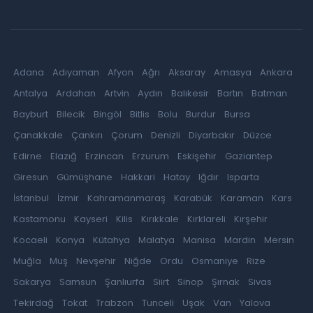
Adana
Adıyaman
Afyon
Ağrı
Aksaray
Amasya
Ankara
Antalya
Ardahan
Artvin
Aydın
Balıkesir
Bartın
Batman
Bayburt
Bilecik
Bingöl
Bitlis
Bolu
Burdur
Bursa
Çanakkale
Çankırı
Çorum
Denizli
Diyarbakır
Düzce
Edirne
Elazığ
Erzincan
Erzurum
Eskişehir
Gaziantep
Giresun
Gümüşhane
Hakkari
Hatay
Iğdır
Isparta
İstanbul
İzmir
Kahramanmaraş
Karabük
Karaman
Kars
Kastamonu
Kayseri
Kilis
Kırıkkale
Kırklareli
Kırşehir
Kocaeli
Konya
Kütahya
Malatya
Manisa
Mardin
Mersin
Muğla
Muş
Nevşehir
Niğde
Ordu
Osmaniye
Rize
Sakarya
Samsun
Şanlıurfa
Siirt
Sinop
Şırnak
Sivas
Tekirdağ
Tokat
Trabzon
Tunceli
Uşak
Van
Yalova