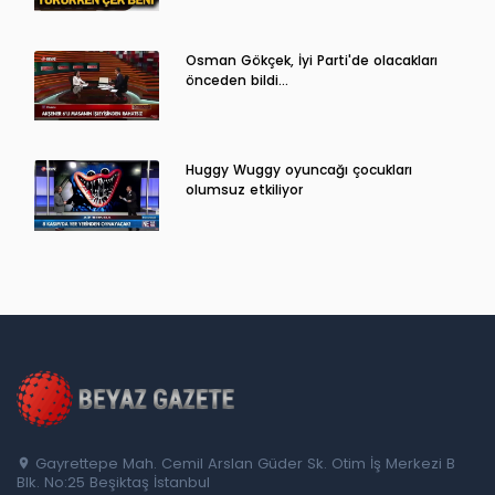
Osman Gökçek, İyi Parti'de olacakları
önceden bildi...
Huggy Wuggy oyuncağı çocukları
olumsuz etkiliyor
Gayrettepe Mah. Cemil Arslan Güder Sk. Otim İş Merkezi B
Blk. No:25 Beşiktaş İstanbul