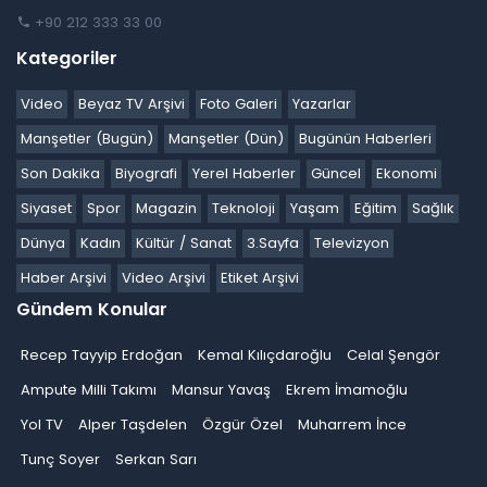
+90 212 333 33 00
Kategoriler
Video
Beyaz TV Arşivi
Foto Galeri
Yazarlar
Manşetler (Bugün)
Manşetler (Dün)
Bugünün Haberleri
Son Dakika
Biyografi
Yerel Haberler
Güncel
Ekonomi
Siyaset
Spor
Magazin
Teknoloji
Yaşam
Eğitim
Sağlık
Dünya
Kadın
Kültür / Sanat
3.Sayfa
Televizyon
Haber Arşivi
Video Arşivi
Etiket Arşivi
Gündem Konular
Recep Tayyip Erdoğan
Kemal Kılıçdaroğlu
Celal Şengör
Ampute Milli Takımı
Mansur Yavaş
Ekrem İmamoğlu
Yol TV
Alper Taşdelen
Özgür Özel
Muharrem İnce
Tunç Soyer
Serkan Sarı