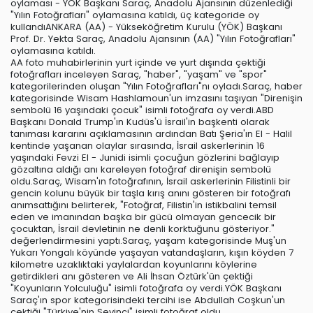
oylaması - YÖK Başkanı Saraç, Anadolu Ajansının düzenlediği
"Yılın Fotoğrafları" oylamasına katıldı, üç kategoride oy
kullandıANKARA (AA) - Yükseköğretim Kurulu (YÖK) Başkanı
Prof. Dr. Yekta Saraç, Anadolu Ajansının (AA) "Yılın Fotoğrafları"
oylamasına katıldı.
AA foto muhabirlerinin yurt içinde ve yurt dışında çektiği
fotoğrafları inceleyen Saraç, "haber", "yaşam" ve "spor"
kategorilerinden oluşan "Yılın Fotoğrafları"nı oyladı.Saraç, haber
kategorisinde Wisam Hashlamoun'un imzasını taşıyan "Direnişin
sembolü 16 yaşındaki çocuk" isimli fotoğrafa oy verdi.ABD
Başkanı Donald Trump'ın Kudüs'ü İsrail'in başkenti olarak
tanıması kararını açıklamasının ardından Batı Şeria'ın El - Halil
kentinde yaşanan olaylar sırasında, İsrail askerlerinin 16
yaşındaki Fevzi El - Junidi isimli çocuğun gözlerini bağlayıp
gözaltına aldığı anı kareleyen fotoğraf direnişin sembolü
oldu.Saraç, Wisam'ın fotoğrafının, İsrail askerlerinin Filistinli bir
gencin kolunu büyük bir taşla kırış anını gösteren bir fotoğrafı
anımsattığını belirterek, "Fotoğraf, Filistin'in istikbalini temsil
eden ve imanından başka bir gücü olmayan gencecik bir
çocuktan, İsrail devletinin ne denli korktuğunu gösteriyor."
değerlendirmesini yaptı.Saraç, yaşam kategorisinde Muş'un
Yukarı Yongalı köyünde yaşayan vatandaşların, kışın köyden 7
kilometre uzaklıktaki yaylalardan koyunlarını köylerine
getirdikleri anı gösteren ve Ali İhsan Öztürk'ün çektiği
"Koyunların Yolculuğu" isimli fotoğrafa oy verdi.YÖK Başkanı
Saraç'ın spor kategorisindeki tercihi ise Abdullah Coşkun'un
çektiği "Türkiye'nin Sevinci" isimli fotoğraf oldu.