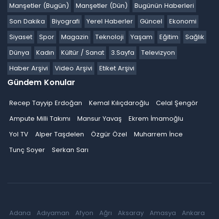
Manşetler (Bugün)
Manşetler (Dün)
Bugünün Haberleri
Son Dakika
Biyografi
Yerel Haberler
Güncel
Ekonomi
Siyaset
Spor
Magazin
Teknoloji
Yaşam
Eğitim
Sağlık
Dünya
Kadın
Kültür / Sanat
3.Sayfa
Televizyon
Haber Arşivi
Video Arşivi
Etiket Arşivi
Gündem Konular
Recep Tayyip Erdoğan
Kemal Kılıçdaroğlu
Celal Şengör
Ampute Milli Takımı
Mansur Yavaş
Ekrem İmamoğlu
Yol TV
Alper Taşdelen
Özgür Özel
Muharrem İnce
Tunç Soyer
Serkan Sarı
Adana
Adıyaman
Afyon
Ağrı
Aksaray
Amasya
Ankara