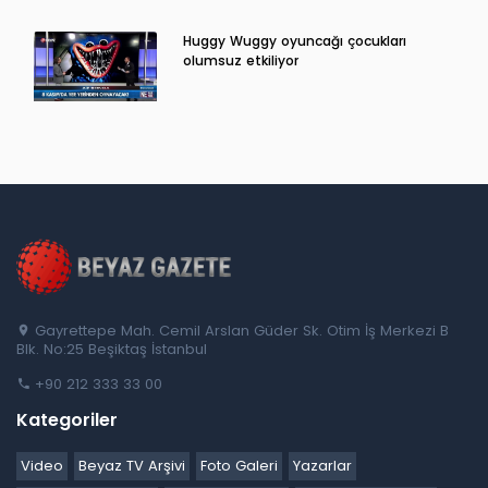
Huggy Wuggy oyuncağı çocukları
olumsuz etkiliyor
Gayrettepe Mah. Cemil Arslan Güder Sk. Otim İş Merkezi B
Blk. No:25 Beşiktaş İstanbul
+90 212 333 33 00
Kategoriler
Video
Beyaz TV Arşivi
Foto Galeri
Yazarlar