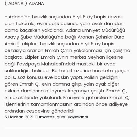
( ADANA ) ADANA
- Adana’da hırsızlık suçundan 5 yıl 6 ay hapis cezası
alan hükümlü, evini polis basınca yalın ayak damdan
dama kaçarken yakalandı. Adana Emniyet Müdürlüğü
Asayiş Şube Müdürlüğü’ne bağlı Aranan Şahıslar Büro
Amirliği ekipleri, hırsızlık suçundan 5 yıl 6 ay hapis
cezasıyla aranan Emrah Ç.’nin yakalanması için çalışma
başlattı. Ekipler, Emrah Ç.’nin merkez Seyhan ilçesine
bağlı Fevzipaşa Mahallesi’ndeki müstakil bir evde
saklandığını belirledi. Bu tespit üzerine harekete geçen
polis, söz konusu eve baskın yaptı. Polisin geldiğini
gören Emrah Ç., evin damına çıkıp, yalın ayak diğer
evlerin damlarına atlayarak kaçmaya çalıştı. Emrah Ç.,
iki sokak ileride yakalandı. Emniyete götürülen Emrah Ç,
işlemlerinin tamamlanmasının ardından önce adliyeye
ardından cezaevine gönderildi.
5 Haziran 2021 Cumartesi günü yayınlandı