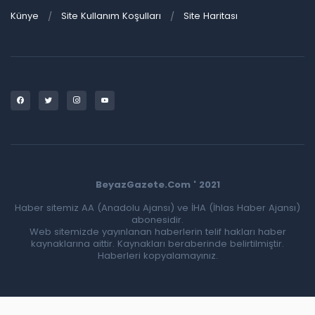
Künye
Site Kullanım Koşulları
Site Haritası
BeyazGazete.Com ' 2021
Haber sitemiz AA (Anadolu Ajansı) ve İHA (İhlas Haber Ajansı)
abonesidir.
Web sitemizde yayınlanan haberlerin telif hakları haber
kaynaklarına aittir. Kaynakları beraberinde belirtilmiştir.
Haberleri kopyalamayınız.