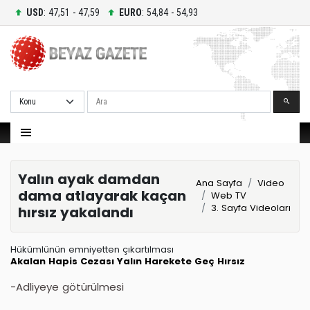
USD
: 47,51 - 47,59
EURO
: 54,84 - 54,93
Ara
Yalın ayak damdan
Ana Sayfa
Video
dama atlayarak kaçan
Web TV
3. Sayfa Videoları
hırsız yakalandı
Hükümlünün emniyetten çıkartılması
Akalan
Hapis Cezası
Yalın
Harekete Geç
Hırsız
-Adliyeye götürülmesi