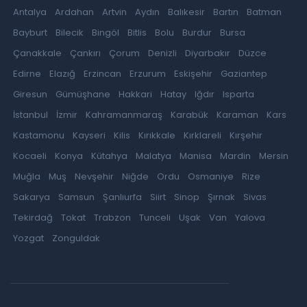
Antalya
Ardahan
Artvin
Aydın
Balıkesir
Bartın
Batman
Bayburt
Bilecik
Bingöl
Bitlis
Bolu
Burdur
Bursa
Çanakkale
Çankırı
Çorum
Denizli
Diyarbakır
Düzce
Edirne
Elazığ
Erzincan
Erzurum
Eskişehir
Gaziantep
Giresun
Gümüşhane
Hakkari
Hatay
Iğdır
Isparta
İstanbul
İzmir
Kahramanmaraş
Karabük
Karaman
Kars
Kastamonu
Kayseri
Kilis
Kırıkkale
Kırklareli
Kırşehir
Kocaeli
Konya
Kütahya
Malatya
Manisa
Mardin
Mersin
Muğla
Muş
Nevşehir
Niğde
Ordu
Osmaniye
Rize
Sakarya
Samsun
Şanlıurfa
Siirt
Sinop
Şırnak
Sivas
Tekirdağ
Tokat
Trabzon
Tunceli
Uşak
Van
Yalova
Yozgat
Zonguldak