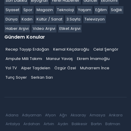
Son Dakika
Biyografi
Yerel Haberler
Güncel
Ekonomi
Siyaset
Spor
Magazin
Teknoloji
Yaşam
Eğitim
Sağlık
Dünya
Kadın
Kültür / Sanat
3.Sayfa
Televizyon
Haber Arşivi
Video Arşivi
Etiket Arşivi
Gündem Konular
Recep Tayyip Erdoğan
Kemal Kılıçdaroğlu
Celal Şengör
Ampute Milli Takımı
Mansur Yavaş
Ekrem İmamoğlu
Yol TV
Alper Taşdelen
Özgür Özel
Muharrem İnce
Tunç Soyer
Serkan Sarı
Adana
Adıyaman
Afyon
Ağrı
Aksaray
Amasya
Ankara
Antalya
Ardahan
Artvin
Aydın
Balıkesir
Bartın
Batman