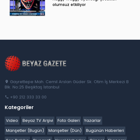
olumsuz etkiliyor
Gayrettepe Mah. Cemil Arslan Güder Sk. Otim İş Merkezi B
Blk. No:25 Beşiktaş İstanbul
+90 212 333 33 00
Kategoriler
Video
Beyaz TV Arşivi
Foto Galeri
Yazarlar
Manşetler (Bugün)
Manşetler (Dün)
Bugünün Haberleri