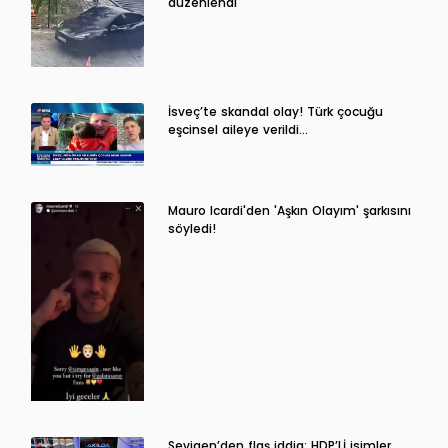
düzenlendi
İsveç’te skandal olay! Türk çocuğu
eşcinsel aileye verildi…
Mauro Icardi'den 'Aşkın Olayım' şarkısını
söyledi!
Sevigen’den flaş iddia: HDP’Lİ isimler