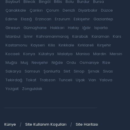
Bayburt
Bilecik
Bingöl
Bitlis
Bolu
Burdur
Bursa
Çanakkale
Çankırı
Çorum
Denizli
Diyarbakır
Düzce
Edirne
Elazığ
Erzincan
Erzurum
Eskişehir
Gaziantep
Giresun
Gümüşhane
Hakkari
Hatay
Iğdır
Isparta
İstanbul
İzmir
Kahramanmaraş
Karabük
Karaman
Kars
Kastamonu
Kayseri
Kilis
Kırıkkale
Kırklareli
Kırşehir
Kocaeli
Konya
Kütahya
Malatya
Manisa
Mardin
Mersin
Muğla
Muş
Nevşehir
Niğde
Ordu
Osmaniye
Rize
Sakarya
Samsun
Şanlıurfa
Siirt
Sinop
Şırnak
Sivas
Tekirdağ
Tokat
Trabzon
Tunceli
Uşak
Van
Yalova
Yozgat
Zonguldak
Künye
Site Kullanım Koşulları
Site Haritası