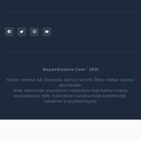
BeyazGazete.Com ' 2021
Haber sitemiz AA (Anadolu Ajansı) ve İHA (İhlas Haber Ajansı)
abonesidir.
Web sitemizde yayınlanan haberlerin telif hakları haber
kaynaklarına aittir. Kaynakları beraberinde belirtilmiştir.
Haberleri kopyalamayınız.