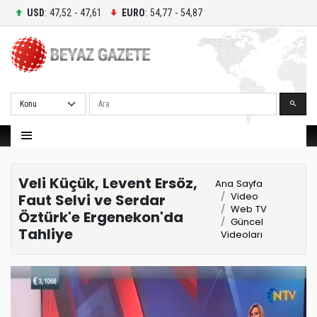
USD
: 47,52 - 47,61
EURO
: 54,77 - 54,87
Ara
Veli Küçük, Levent Ersöz,
Ana Sayfa
Video
Faut Selvi ve Serdar
Web TV
Öztürk'e Ergenekon'da
Güncel
Tahliye
Videoları