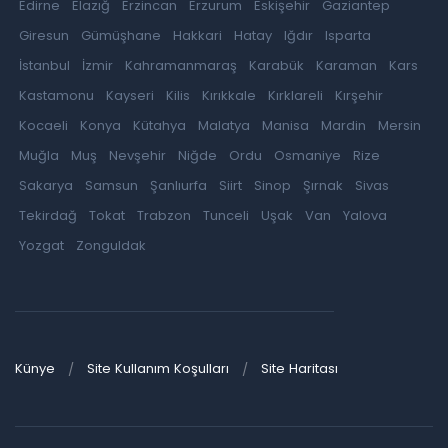
Edirne
Elazığ
Erzincan
Erzurum
Eskişehir
Gaziantep
Giresun
Gümüşhane
Hakkari
Hatay
Iğdır
Isparta
İstanbul
İzmir
Kahramanmaraş
Karabük
Karaman
Kars
Kastamonu
Kayseri
Kilis
Kırıkkale
Kırklareli
Kırşehir
Kocaeli
Konya
Kütahya
Malatya
Manisa
Mardin
Mersin
Muğla
Muş
Nevşehir
Niğde
Ordu
Osmaniye
Rize
Sakarya
Samsun
Şanlıurfa
Siirt
Sinop
Şırnak
Sivas
Tekirdağ
Tokat
Trabzon
Tunceli
Uşak
Van
Yalova
Yozgat
Zonguldak
Künye
Site Kullanım Koşulları
Site Haritası