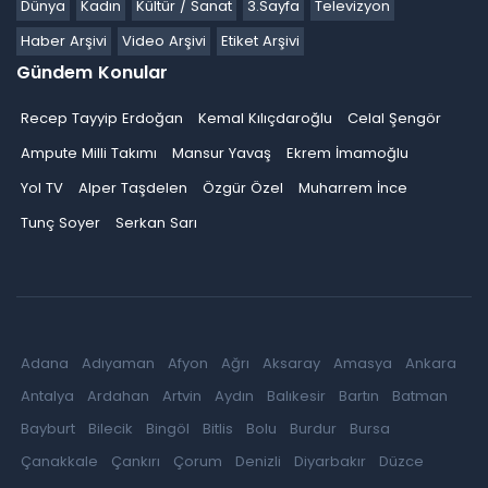
Dünya
Kadın
Kültür / Sanat
3.Sayfa
Televizyon
Haber Arşivi
Video Arşivi
Etiket Arşivi
Gündem Konular
Recep Tayyip Erdoğan
Kemal Kılıçdaroğlu
Celal Şengör
Ampute Milli Takımı
Mansur Yavaş
Ekrem İmamoğlu
Yol TV
Alper Taşdelen
Özgür Özel
Muharrem İnce
Tunç Soyer
Serkan Sarı
Adana
Adıyaman
Afyon
Ağrı
Aksaray
Amasya
Ankara
Antalya
Ardahan
Artvin
Aydın
Balıkesir
Bartın
Batman
Bayburt
Bilecik
Bingöl
Bitlis
Bolu
Burdur
Bursa
Çanakkale
Çankırı
Çorum
Denizli
Diyarbakır
Düzce