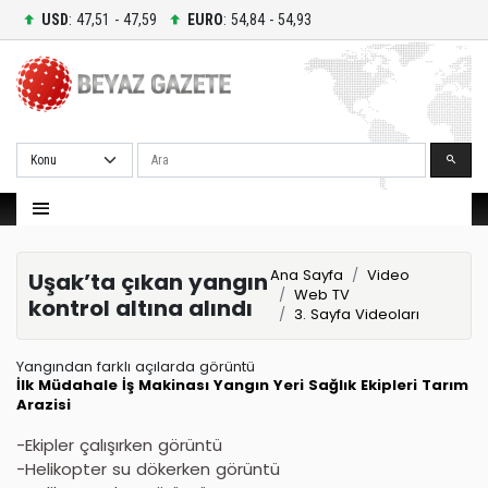
USD
: 47,51 - 47,59
EURO
: 54,84 - 54,93
Ara
Ana Sayfa
Video
Uşak’ta çıkan yangın
Web TV
kontrol altına alındı
3. Sayfa Videoları
Yangından farklı açılarda görüntü
İlk Müdahale
İş Makinası
Yangın Yeri
Sağlık Ekipleri
Tarım
Arazisi
-Ekipler çalışırken görüntü
-Helikopter su dökerken görüntü