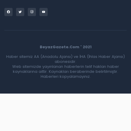
BeyazGazete.Com ' 2021
Haber sitemiz AA (Anadolu Ajansı) ve İHA (İhlas Haber Ajansı)
abonesidir.
Web sitemizde yayınlanan haberlerin telif hakları haber
kaynaklarına aittir. Kaynakları beraberinde belirtilmiştir.
Haberleri kopyalamayınız.