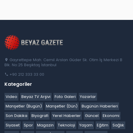
Gayrettepe Mah. Cemil Arslan Güder Sk. Otim İş Merkezi B
Blk. No:25 Beşiktaş İstanbul
+90 212 333 33 00
Kategoriler
Video
Beyaz TV Arşivi
Foto Galeri
Yazarlar
Manşetler (Bugün)
Manşetler (Dün)
Bugünün Haberleri
Son Dakika
Biyografi
Yerel Haberler
Güncel
Ekonomi
Siyaset
Spor
Magazin
Teknoloji
Yaşam
Eğitim
Sağlık