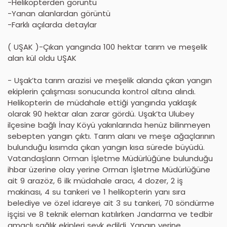
-Helikopterden görüntü
-Yanan alanlardan görüntü
-Farklı açılarda detaylar
( UŞAK )-Çıkan yangında 100 hektar tarım ve meşelik
alan kül oldu UŞAK
- Uşak’ta tarım arazisi ve meşelik alanda çıkan yangın
ekiplerin çalışması sonucunda kontrol altına alındı.
Helikopterin de müdahale ettiği yangında yaklaşık
olarak 90 hektar alan zarar gördü. Uşak’ta Ulubey
ilçesine bağlı İnay Köyü yakınlarında henüz bilinmeyen
sebepten yangın çıktı. Tarım alanı ve meşe ağaçlarının
bulunduğu kısımda çıkan yangın kısa sürede büyüdü.
Vatandaşların Orman İşletme Müdürlüğüne bulunduğu
ihbar üzerine olay yerine Orman İşletme Müdürlüğüne
ait 9 arazöz, 6 ilk müdahale aracı, 4 dozer, 2 iş
makinası, 4 su tankeri ve 1 helikopterin yanı sıra
belediye ve özel idareye ait 3 su tankeri, 70 söndürme
işçisi ve 8 teknik eleman katılırken Jandarma ve tedbir
amaçlı sağlık ekipleri sevk edildi. Yangın yerine