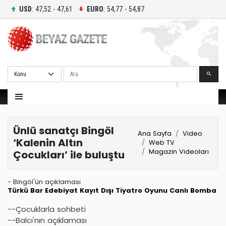
USD
: 47,52 - 47,61
EURO
: 54,77 - 54,87
Ara
Ünlü sanatçı Bingöl
Ana Sayfa
Video
‘Kalenin Altın
Web TV
Magazin Videoları
Çocukları’ ile buluştu
- Bingöl'ün açıklaması
Türkü Bar
Edebiyat
Kayıt Dışı
Tiyatro Oyunu
Canlı Bomba
--Çocuklarla sohbeti
--Balcı'nın açıklaması