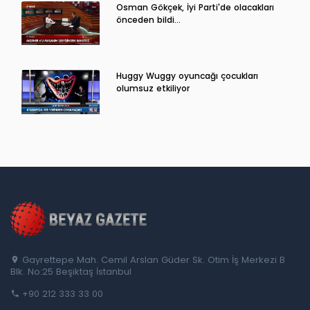
Osman Gökçek, İyi Parti'de olacakları
önceden bildi...
Huggy Wuggy oyuncağı çocukları
olumsuz etkiliyor
Gayrettepe Mah. Cemil Arslan Güder Sk. Otim İş Merkezi B
Blk. No:25 Beşiktaş İstanbul
+90 212 333 33 00