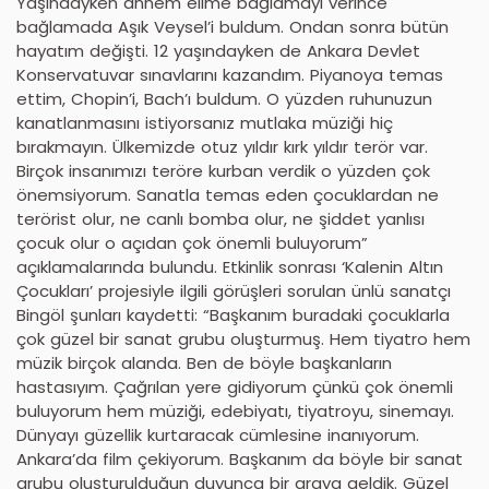
Yaşındayken annem elime bağlamayı verince
bağlamada Aşık Veysel’i buldum. Ondan sonra bütün
hayatım değişti. 12 yaşındayken de Ankara Devlet
Konservatuvar sınavlarını kazandım. Piyanoya temas
ettim, Chopin’i, Bach’ı buldum. O yüzden ruhunuzun
kanatlanmasını istiyorsanız mutlaka müziği hiç
bırakmayın. Ülkemizde otuz yıldır kırk yıldır terör var.
Birçok insanımızı teröre kurban verdik o yüzden çok
önemsiyorum. Sanatla temas eden çocuklardan ne
terörist olur, ne canlı bomba olur, ne şiddet yanlısı
çocuk olur o açıdan çok önemli buluyorum”
açıklamalarında bulundu. Etkinlik sonrası ‘Kalenin Altın
Çocukları’ projesiyle ilgili görüşleri sorulan ünlü sanatçı
Bingöl şunları kaydetti: “Başkanım buradaki çocuklarla
çok güzel bir sanat grubu oluşturmuş. Hem tiyatro hem
müzik birçok alanda. Ben de böyle başkanların
hastasıyım. Çağrılan yere gidiyorum çünkü çok önemli
buluyorum hem müziği, edebiyatı, tiyatroyu, sinemayı.
Dünyayı güzellik kurtaracak cümlesine inanıyorum.
Ankara’da film çekiyorum. Başkanım da böyle bir sanat
grubu oluşturulduğun duyunca bir araya geldik. Güzel