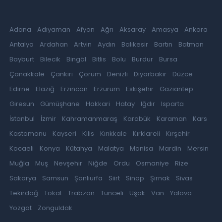
Adana
Adıyaman
Afyon
Ağrı
Aksaray
Amasya
Ankara
Antalya
Ardahan
Artvin
Aydın
Balıkesir
Bartın
Batman
Bayburt
Bilecik
Bingöl
Bitlis
Bolu
Burdur
Bursa
Çanakkale
Çankırı
Çorum
Denizli
Diyarbakır
Düzce
Edirne
Elazığ
Erzincan
Erzurum
Eskişehir
Gaziantep
Giresun
Gümüşhane
Hakkari
Hatay
Iğdır
Isparta
İstanbul
İzmir
Kahramanmaraş
Karabük
Karaman
Kars
Kastamonu
Kayseri
Kilis
Kırıkkale
Kırklareli
Kırşehir
Kocaeli
Konya
Kütahya
Malatya
Manisa
Mardin
Mersin
Muğla
Muş
Nevşehir
Niğde
Ordu
Osmaniye
Rize
Sakarya
Samsun
Şanlıurfa
Siirt
Sinop
Şırnak
Sivas
Tekirdağ
Tokat
Trabzon
Tunceli
Uşak
Van
Yalova
Yozgat
Zonguldak