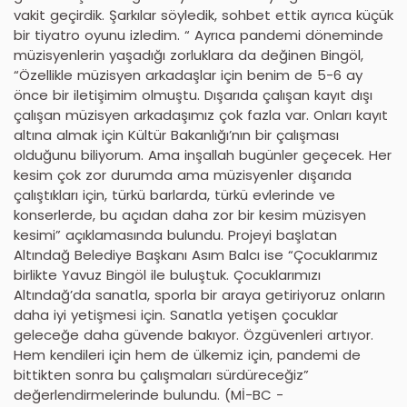
vakit geçirdik. Şarkılar söyledik, sohbet ettik ayrıca küçük
bir tiyatro oyunu izledim. “ Ayrıca pandemi döneminde
müzisyenlerin yaşadığı zorluklara da değinen Bingöl,
“Özellikle müzisyen arkadaşlar için benim de 5-6 ay
önce bir iletişimim olmuştu. Dışarıda çalışan kayıt dışı
çalışan müzisyen arkadaşımız çok fazla var. Onları kayıt
altına almak için Kültür Bakanlığı’nın bir çalışması
olduğunu biliyorum. Ama inşallah bugünler geçecek. Her
kesim çok zor durumda ama müzisyenler dışarıda
çalıştıkları için, türkü barlarda, türkü evlerinde ve
konserlerde, bu açıdan daha zor bir kesim müzisyen
kesimi” açıklamasında bulundu. Projeyi başlatan
Altındağ Belediye Başkanı Asım Balcı ise “Çocuklarımız
birlikte Yavuz Bingöl ile buluştuk. Çocuklarımızı
Altındağ’da sanatla, sporla bir araya getiriyoruz onların
daha iyi yetişmesi için. Sanatla yetişen çocuklar
geleceğe daha güvende bakıyor. Özgüvenleri artıyor.
Hem kendileri için hem de ülkemiz için, pandemi de
bittikten sonra bu çalışmaları sürdüreceğiz”
değerlendirmelerinde bulundu. (Mİ-BC -