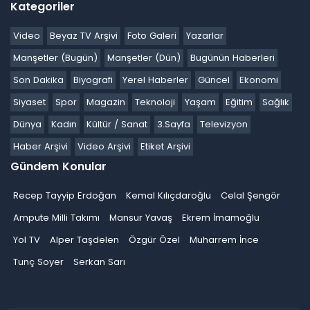
Kategoriler
Video
Beyaz TV Arşivi
Foto Galeri
Yazarlar
Manşetler (Bugün)
Manşetler (Dün)
Bugünün Haberleri
Son Dakika
Biyografi
Yerel Haberler
Güncel
Ekonomi
Siyaset
Spor
Magazin
Teknoloji
Yaşam
Eğitim
Sağlık
Dünya
Kadın
Kültür / Sanat
3.Sayfa
Televizyon
Haber Arşivi
Video Arşivi
Etiket Arşivi
Gündem Konular
Recep Tayyip Erdoğan
Kemal Kılıçdaroğlu
Celal Şengör
Ampute Milli Takımı
Mansur Yavaş
Ekrem İmamoğlu
Yol TV
Alper Taşdelen
Özgür Özel
Muharrem İnce
Tunç Soyer
Serkan Sarı