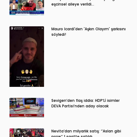
eşcinsel aileye verildi…
Mauro Icardi'den 'Aşkın Olayım' şarkısını
söyledi!
Sevigen’den flaş iddia: HDP’Lİ isimler
DEVA Partisi’nden aday olacak
Nevita’dan milyarlık satış: ‘’Aslan gibi
proje’’ 1 saatte satıldı