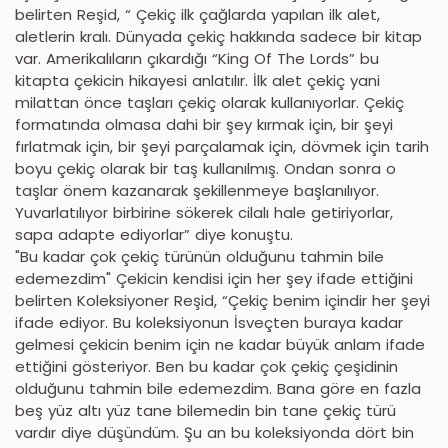
belirten Reşid, “ Çekiç ilk çağlarda yapılan ilk alet,
aletlerin kralı. Dünyada çekiç hakkında sadece bir kitap
var. Amerikalıların çıkardığı “King Of The Lords” bu
kitapta çekicin hikayesi anlatılır. İlk alet çekiç yani
milattan önce taşları çekiç olarak kullanıyorlar. Çekiç
formatında olmasa dahi bir şey kırmak için, bir şeyi
fırlatmak için, bir şeyi parçalamak için, dövmek için tarih
boyu çekiç olarak bir taş kullanılmış. Ondan sonra o
taşlar önem kazanarak şekillenmeye başlanılıyor.
Yuvarlatılıyor birbirine sökerek cilalı hale getiriyorlar,
sapa adapte ediyorlar” diye konuştu.
"Bu kadar çok çekiç türünün olduğunu tahmin bile
edemezdim" Çekicin kendisi için her şey ifade ettiğini
belirten Koleksiyoner Reşid, “Çekiç benim içindir her şeyi
ifade ediyor. Bu koleksiyonun İsveçten buraya kadar
gelmesi çekicin benim için ne kadar büyük anlam ifade
ettiğini gösteriyor. Ben bu kadar çok çekiç çeşidinin
olduğunu tahmin bile edemezdim. Bana göre en fazla
beş yüz altı yüz tane bilemedin bin tane çekiç türü
vardır diye düşündüm. Şu an bu koleksiyonda dört bin