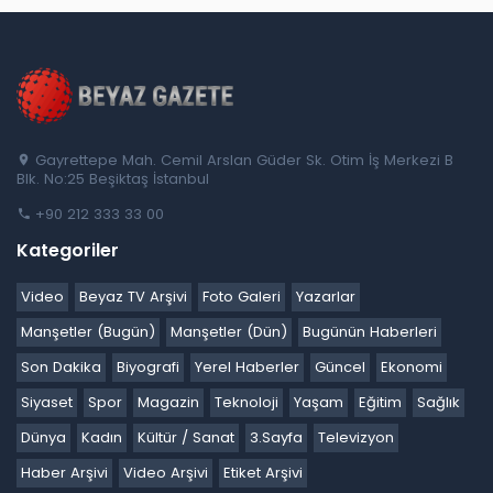
Gayrettepe Mah. Cemil Arslan Güder Sk. Otim İş Merkezi B
Blk. No:25 Beşiktaş İstanbul
+90 212 333 33 00
Kategoriler
Video
Beyaz TV Arşivi
Foto Galeri
Yazarlar
Manşetler (Bugün)
Manşetler (Dün)
Bugünün Haberleri
Son Dakika
Biyografi
Yerel Haberler
Güncel
Ekonomi
Siyaset
Spor
Magazin
Teknoloji
Yaşam
Eğitim
Sağlık
Dünya
Kadın
Kültür / Sanat
3.Sayfa
Televizyon
Haber Arşivi
Video Arşivi
Etiket Arşivi