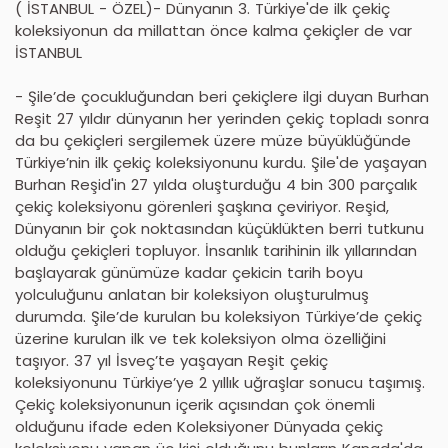
( İSTANBUL - ÖZEL)- Dünyanın 3. Türkiye'de ilk çekiç
koleksiyonun da millattan önce kalma çekiçler de var
İSTANBUL
- Şile’de çocukluğundan beri çekiçlere ilgi duyan Burhan
Reşit 27 yıldır dünyanın her yerinden çekiç topladı sonra
da bu çekiçleri sergilemek üzere müze büyüklüğünde
Türkiye’nin ilk çekiç koleksiyonunu kurdu. Şile'de yaşayan
Burhan Reşid'in 27 yılda oluşturduğu 4 bin 300 parçalık
çekiç koleksiyonu görenleri şaşkına çeviriyor. Reşid,
Dünyanın bir çok noktasından küçüklükten berri tutkunu
olduğu çekiçleri topluyor. İnsanlık tarihinin ilk yıllarından
başlayarak günümüze kadar çekicin tarih boyu
yolculuğunu anlatan bir koleksiyon oluşturulmuş
durumda. Şile’de kurulan bu koleksiyon Türkiye’de çekiç
üzerine kurulan ilk ve tek koleksiyon olma özelliğini
taşıyor. 37 yıl İsveç’te yaşayan Reşit çekiç
koleksiyonunu Türkiye’ye 2 yıllık uğraşlar sonucu taşımış.
Çekiç koleksiyonunun içerik açısından çok önemli
olduğunu ifade eden Koleksiyoner Dünyada çekiç