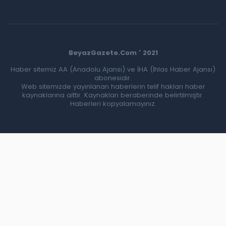
BeyazGazete.Com ' 2021
Haber sitemiz AA (Anadolu Ajansı) ve İHA (İhlas Haber Ajansı)
abonesidir.
Web sitemizde yayınlanan haberlerin telif hakları haber
kaynaklarına aittir. Kaynakları beraberinde belirtilmiştir.
Haberleri kopyalamayınız.