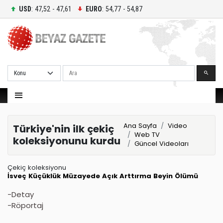
USD
: 47,52 - 47,61
EURO
: 54,77 - 54,87
Ara
Ana Sayfa
Video
Türkiye'nin ilk çekiç
Web TV
koleksiyonunu kurdu
Güncel Videoları
Çekiç koleksiyonu
İsveç
Küçüklük
Müzayede
Açık Arttırma
Beyin Ölümü
-Detay
-Röportaj