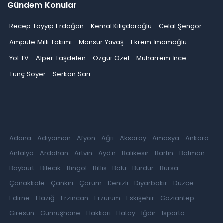
Gündem Konular
Recep Tayyip Erdoğan
Kemal Kılıçdaroğlu
Celal Şengör
Ampute Milli Takımı
Mansur Yavaş
Ekrem İmamoğlu
Yol TV
Alper Taşdelen
Özgür Özel
Muharrem İnce
Tunç Soyer
Serkan Sarı
Adana
Adıyaman
Afyon
Ağrı
Aksaray
Amasya
Ankara
Antalya
Ardahan
Artvin
Aydın
Balıkesir
Bartın
Batman
Bayburt
Bilecik
Bingöl
Bitlis
Bolu
Burdur
Bursa
Çanakkale
Çankırı
Çorum
Denizli
Diyarbakır
Düzce
Edirne
Elazığ
Erzincan
Erzurum
Eskişehir
Gaziantep
Giresun
Gümüşhane
Hakkari
Hatay
Iğdır
Isparta