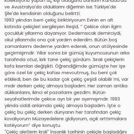
koleksiyonu yapan üç kişi olduğunu bunların Kanada'da
ve Avustralya'da olduklarını diğerinin ise Türkiye'de
Şile'de kendisinin olduğunu belirtti.
1993 yılından berri çekiç biriktiriyorum Evinin en alt
katında çekiçleri sergileyen Reşid, “ Çekice olan ilgim
çocukluk yıllarıma dayanıyor. Dedemsıcak demirciydi,
okul yıllarımda ona çok yardım ederdim. Bütün boş
zamanlarımı dedeme yardım ederek, onun atölyesinde
geçirmişimdir. Yıllar sonra bir gümüş kuyumcusunun arka
tarafında otuz, kırk tane çekiç gördüm. Sıralı çekiçlerin
kafa kısımları değişikti. Öğrendiğimde gümüşte her işe
göre özel bir çekiç kafası mevcutmuş, bu beni çok
etkiledi, ben de bu kadar çok çekiç çeşidi olabilir mi, var
mıdır derken çekiç almaya başladım. Her zaman antika
dükkanlarını, ikinci el pazarlarını gezdim. Bütün
seyahatlerimde çekice ayrı bir yer ayırmışımdır. 1993
yılında ciddi anlamda çekiç almaya başladım. İşte o
çekiç bu çekiç derken dünyanın her tarafından çekiç
kovalıyorum Müzayedelere gidiyorum, açık arttırmalara
katılıyorum” diye konuştu.
"Çekiç aletlerin kralı" İnsanlık tarihinin çekiçle başladığını