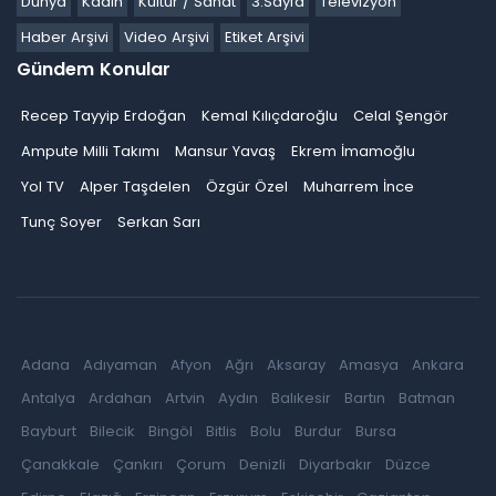
Dünya
Kadın
Kültür / Sanat
3.Sayfa
Televizyon
Haber Arşivi
Video Arşivi
Etiket Arşivi
Gündem Konular
Recep Tayyip Erdoğan
Kemal Kılıçdaroğlu
Celal Şengör
Ampute Milli Takımı
Mansur Yavaş
Ekrem İmamoğlu
Yol TV
Alper Taşdelen
Özgür Özel
Muharrem İnce
Tunç Soyer
Serkan Sarı
Adana
Adıyaman
Afyon
Ağrı
Aksaray
Amasya
Ankara
Antalya
Ardahan
Artvin
Aydın
Balıkesir
Bartın
Batman
Bayburt
Bilecik
Bingöl
Bitlis
Bolu
Burdur
Bursa
Çanakkale
Çankırı
Çorum
Denizli
Diyarbakır
Düzce