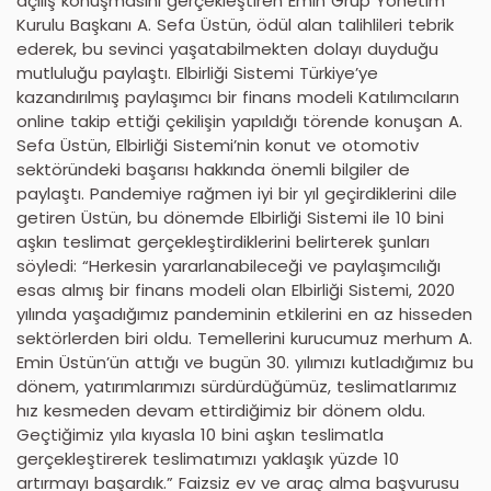
açılış konuşmasını gerçekleştiren Emin Grup Yönetim
Kurulu Başkanı A. Sefa Üstün, ödül alan talihlileri tebrik
ederek, bu sevinci yaşatabilmekten dolayı duyduğu
mutluluğu paylaştı. Elbirliği Sistemi Türkiye’ye
kazandırılmış paylaşımcı bir finans modeli Katılımcıların
online takip ettiği çekilişin yapıldığı törende konuşan A.
Sefa Üstün, Elbirliği Sistemi’nin konut ve otomotiv
sektöründeki başarısı hakkında önemli bilgiler de
paylaştı. Pandemiye rağmen iyi bir yıl geçirdiklerini dile
getiren Üstün, bu dönemde Elbirliği Sistemi ile 10 bini
aşkın teslimat gerçekleştirdiklerini belirterek şunları
söyledi: “Herkesin yararlanabileceği ve paylaşımcılığı
esas almış bir finans modeli olan Elbirliği Sistemi, 2020
yılında yaşadığımız pandeminin etkilerini en az hisseden
sektörlerden biri oldu. Temellerini kurucumuz merhum A.
Emin Üstün’ün attığı ve bugün 30. yılımızı kutladığımız bu
dönem, yatırımlarımızı sürdürdüğümüz, teslimatlarımız
hız kesmeden devam ettirdiğimiz bir dönem oldu.
Geçtiğimiz yıla kıyasla 10 bini aşkın teslimatla
gerçekleştirerek teslimatımızı yaklaşık yüzde 10
artırmayı başardık.” Faizsiz ev ve araç alma başvurusu