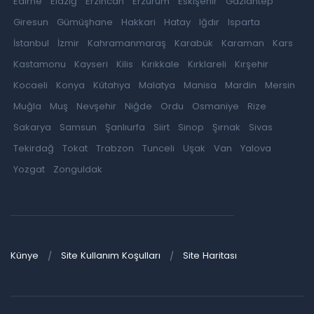
Edirne
Elazığ
Erzincan
Erzurum
Eskişehir
Gaziantep
Giresun
Gümüşhane
Hakkari
Hatay
Iğdır
Isparta
İstanbul
İzmir
Kahramanmaraş
Karabük
Karaman
Kars
Kastamonu
Kayseri
Kilis
Kırıkkale
Kırklareli
Kırşehir
Kocaeli
Konya
Kütahya
Malatya
Manisa
Mardin
Mersin
Muğla
Muş
Nevşehir
Niğde
Ordu
Osmaniye
Rize
Sakarya
Samsun
Şanlıurfa
Siirt
Sinop
Şırnak
Sivas
Tekirdağ
Tokat
Trabzon
Tunceli
Uşak
Van
Yalova
Yozgat
Zonguldak
Künye
Site Kullanım Koşulları
Site Haritası