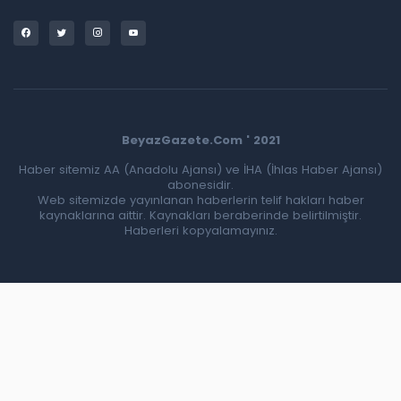
BeyazGazete.Com ' 2021
Haber sitemiz AA (Anadolu Ajansı) ve İHA (İhlas Haber Ajansı)
abonesidir.
Web sitemizde yayınlanan haberlerin telif hakları haber
kaynaklarına aittir. Kaynakları beraberinde belirtilmiştir.
Haberleri kopyalamayınız.