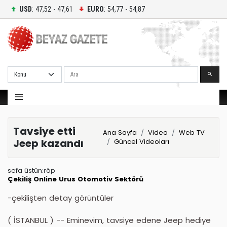
USD
: 47,52 - 47,61
EURO
: 54,77 - 54,87
Ara
Tavsiye etti
Ana Sayfa
Video
Web TV
Jeep kazandı
Güncel Videoları
sefa üstün:röp
Çekiliş
Online
Urus
Otomotiv Sektörü
-çekilişten detay görüntüler
( İSTANBUL ) -- Eminevim, tavsiye edene Jeep hediye