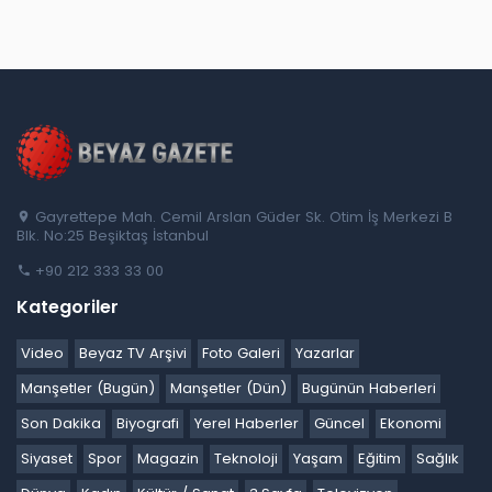
Gayrettepe Mah. Cemil Arslan Güder Sk. Otim İş Merkezi B
Blk. No:25 Beşiktaş İstanbul
+90 212 333 33 00
Kategoriler
Video
Beyaz TV Arşivi
Foto Galeri
Yazarlar
Manşetler (Bugün)
Manşetler (Dün)
Bugünün Haberleri
Son Dakika
Biyografi
Yerel Haberler
Güncel
Ekonomi
Siyaset
Spor
Magazin
Teknoloji
Yaşam
Eğitim
Sağlık